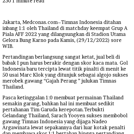
230
1 minute read
Jakarta, Medconas.com–Timnas Indonesia ditahan
inbang 1:1 oleh Thailand di matchday keempat Grup A
Piala AFF 2022 yang dilangsungkan di Stadion Utama
Gelora Bung Karno pada Kamis, (29/12/2022) sore
WIB.
Pertandingan berlangsung sangat ketat, jual beli di
babak I pun harus berakir dengan skor kaca mata. Gol
Indonesia baru tercipta lewat titik pinalti di menit ke
50 usai Marc Klok yang ditunjuk sebagai algojo sukses
merobek gawang “Gajah Perang ” julukan Timnas
Thailand.
Pasca ketinggalan 1:0 membuat permainan Thailand
semakin garang, bahkan hal ini membuat sedikit
pertahanan Tim Garuda kerepotan.Terbukti
Gelandang Thailand, Sarach Yooyen sukses membobol
gawang Timnas Indonesia yang dijaga Nadeo
Argawinata lewat sepakannya dari luar kotak penalti
dan membawa skor 1:1 bertahan hingga pertandiang