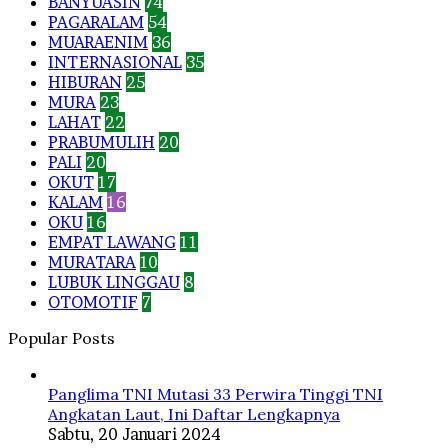
BANYUASIN
74
PAGARALAM
54
MUARAENIM
36
INTERNASIONAL
35
HIBURAN
25
MURA
23
LAHAT
22
PRABUMULIH
20
PALI
20
OKUT
17
KALAM
16
OKU
16
EMPAT LAWANG
11
MURATARA
10
LUBUK LINGGAU
8
OTOMOTIF
7
Popular Posts
Panglima TNI Mutasi 33 Perwira Tinggi TNI
Angkatan Laut, Ini Daftar Lengkapnya
Sabtu, 20 Januari 2024