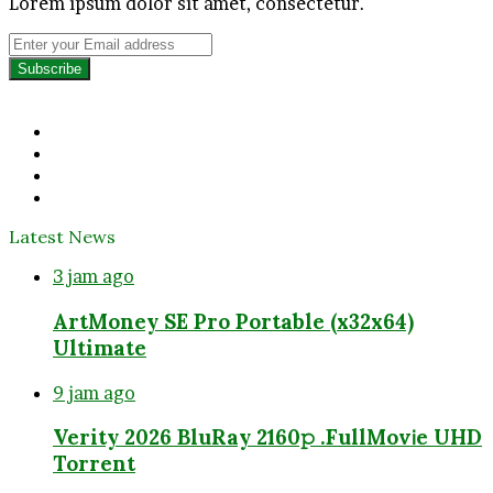
Lorem ipsum dolor sit amet, consectetur.
Enter
your
Email
address
Facebook
Twitter
YouTube
Instagram
Latest News
3 jam ago
ArtMoney SE Pro Portable (x32x64)
Ultimate
9 jam ago
Verity 2026 BluRay 2160𝚙 .FullMov𝗂e UHD
Torrent