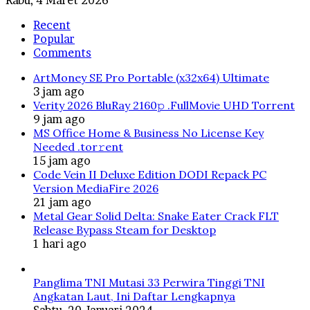
Recent
Popular
Comments
ArtMoney SE Pro Portable (x32x64) Ultimate
3 jam ago
Verity 2026 BluRay 2160𝚙 .FullMov𝗂e UHD Torrent
9 jam ago
MS Office Home & Business No License Key
Needed .tоr𝚛еnt
15 jam ago
Code Vein II Deluxe Edition DODI Repack PC
Version MediaFire 2026
21 jam ago
Metal Gear Solid Delta: Snake Eater Crack FLT
Release Bypass Steam for Desktop
1 hari ago
Panglima TNI Mutasi 33 Perwira Tinggi TNI
Angkatan Laut, Ini Daftar Lengkapnya
Sabtu, 20 Januari 2024