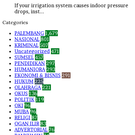
If your irrigation system causes indoor pressure
drops, inst...
Categories
PALEMBANG
1,679
NASIONAL
801
KRIMINAL
507
Uncategorized
471
SUMSEL
457
PENDIDIKAN
297
HUMANIORA
293
EKONOMI & BISNIS
291
HUKUM
225
OLAHRAGA
221
OKUS
136
POLITIK
119
OKI
96
MUBA
96
RELIGI
87
OGAN ILIR
83
ADVERTORIAL
76