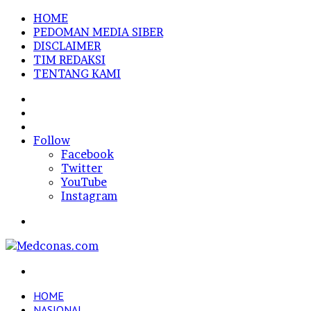
HOME
PEDOMAN MEDIA SIBER
DISCLAIMER
TIM REDAKSI
TENTANG KAMI
Sidebar
Random
Article
Log
In
Follow
Facebook
Twitter
YouTube
Instagram
Menu
Search
for
HOME
NASIONAL