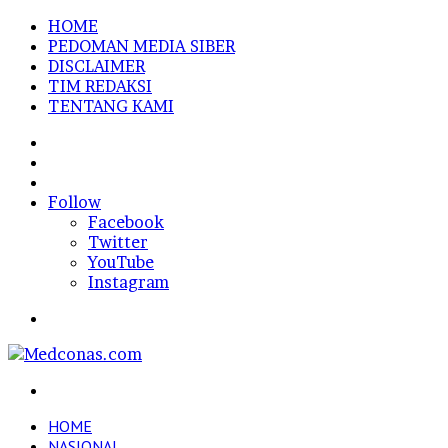
HOME
PEDOMAN MEDIA SIBER
DISCLAIMER
TIM REDAKSI
TENTANG KAMI
Sidebar
Random
Article
Log
In
Follow
Facebook
Twitter
YouTube
Instagram
Menu
Search
for
HOME
NASIONAL