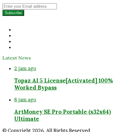
Enter
your
Email
address
Facebook
Twitter
YouTube
Instagram
Latest News
2 jam ago
Topaz AI 5 License[Activated] 100%
Worked Bypass
8 jam ago
ArtMoney SE Pro Portable (x32x64)
Ultimate
© Copyright 2026, All Rights Reserved