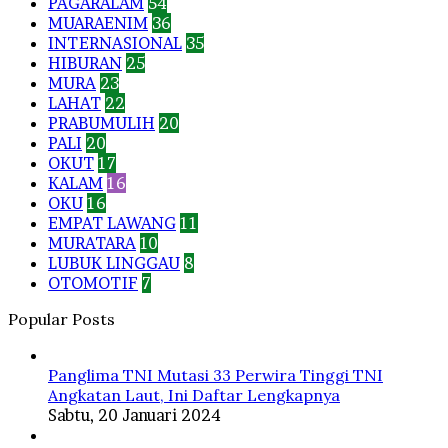
PAGARALAM
54
MUARAENIM
36
INTERNASIONAL
35
HIBURAN
25
MURA
23
LAHAT
22
PRABUMULIH
20
PALI
20
OKUT
17
KALAM
16
OKU
16
EMPAT LAWANG
11
MURATARA
10
LUBUK LINGGAU
8
OTOMOTIF
7
Popular Posts
Panglima TNI Mutasi 33 Perwira Tinggi TNI
Angkatan Laut, Ini Daftar Lengkapnya
Sabtu, 20 Januari 2024