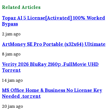
Related Articles
Topaz AI 5 License[Activated] 100% Worked
Bypass
2 jam ago
ArtMoney SE Pro Portable (x32x64) Ultimate
8 jam ago
Verity 2026 BluRay 2160𝚙 .FullMov𝗂e UHD
Torrent
14 jam ago
MS Office Home & Business No License Key
Needed .tоr𝚛еnt
20 jam ago