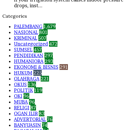
drops, inst...
Categories
PALEMBANG
1,679
NASIONAL
801
KRIMINAL
507
Uncategorized
472
SUMSEL
457
PENDIDIKAN
297
HUMANIORA
293
EKONOMI & BISNIS
291
HUKUM
225
OLAHRAGA
221
OKUS
136
POLITIK
119
OKI
96
MUBA
96
RELIGI
87
OGAN ILIR
83
ADVERTORIAL
76
BANYUASIN
74