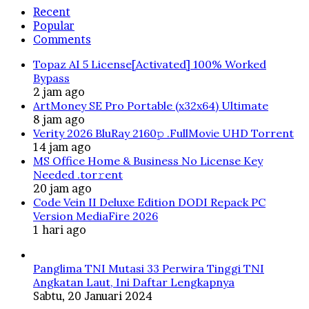
Recent
Popular
Comments
Topaz AI 5 License[Activated] 100% Worked
Bypass
2 jam ago
ArtMoney SE Pro Portable (x32x64) Ultimate
8 jam ago
Verity 2026 BluRay 2160𝚙 .FullMov𝗂e UHD Torrent
14 jam ago
MS Office Home & Business No License Key
Needed .tоr𝚛еnt
20 jam ago
Code Vein II Deluxe Edition DODI Repack PC
Version MediaFire 2026
1 hari ago
Panglima TNI Mutasi 33 Perwira Tinggi TNI
Angkatan Laut, Ini Daftar Lengkapnya
Sabtu, 20 Januari 2024