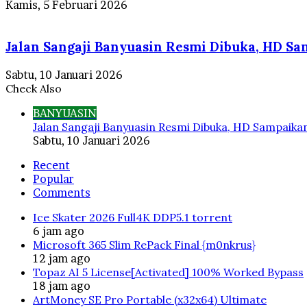
Kamis, 5 Februari 2026
Jalan Sangaji Banyuasin Resmi Dibuka, HD Sam
Sabtu, 10 Januari 2026
Check Also
Close
BANYUASIN
Jalan Sangaji Banyuasin Resmi Dibuka, HD Sampaikan 
Sabtu, 10 Januari 2026
Recent
Popular
Comments
Ice Skater 2026 Full4K DDP5.1 torrent
6 jam ago
Microsoft 365 Slim RePack Final {m0nkrus}
12 jam ago
Topaz AI 5 License[Activated] 100% Worked Bypass
18 jam ago
ArtMoney SE Pro Portable (x32x64) Ultimate