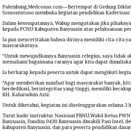
Palembang,Medconas.com—Bertempat di Gedung Diklat Kab
Somosentono membuka kegiatan pendidikan Kaderisasi 
Dalam kesempatannya, Wabup mengatakan jika pihaknya 
kepada PCNU Kabupaten Banyuasin atas pelaksanaan pen
Ia pun menceritakan bahwa dirinya memiliki cita-cita y
masyarakatnya.
“Untuk mewujudkannya Banyuasin relegius, saya tidak ak
memahami bagaimana caranya agar kita dapat dimuliakan 
Ia berharap kepada peserta untuk dapat mengikuti kegi
“Agar memberikan manfaat bagi masyarakat banyak, kita
berdedikasi, berintegritas yang tinggi, memiliki keca
KH. Kaharuduin Aziz.
Untuk diketahui, kegiatan ini diselenggarakan selama 3 
Turut hadir instruktur Nasional PBNU,Wakil Ketua PWN
Banyuasin, Dandim 0430 Banyuasin diwakili Pasi Intel, 
kabupaten Banyuasin, dan para peserta pendidikan dasa