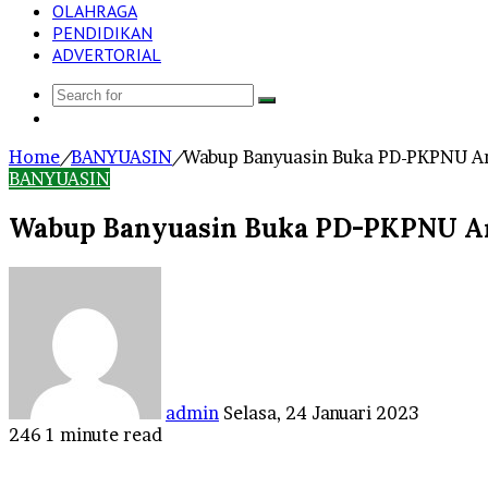
OLAHRAGA
PENDIDIKAN
ADVERTORIAL
Search
Log
for
In
Home
/
BANYUASIN
/
Wabup Banyuasin Buka PD-PKPNU An
BANYUASIN
Wabup Banyuasin Buka PD-PKPNU Ang
Send
an
email
admin
Selasa, 24 Januari 2023
246
1 minute read
Facebook
Twitter
LinkedIn
Tumblr
Pinterest
Reddit
VKontakte
Odnoklassniki
Pocket