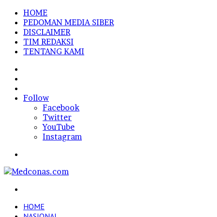
HOME
PEDOMAN MEDIA SIBER
DISCLAIMER
TIM REDAKSI
TENTANG KAMI
Sidebar
Random
Article
Log
In
Follow
Facebook
Twitter
YouTube
Instagram
Menu
Search
for
HOME
NASIONAL