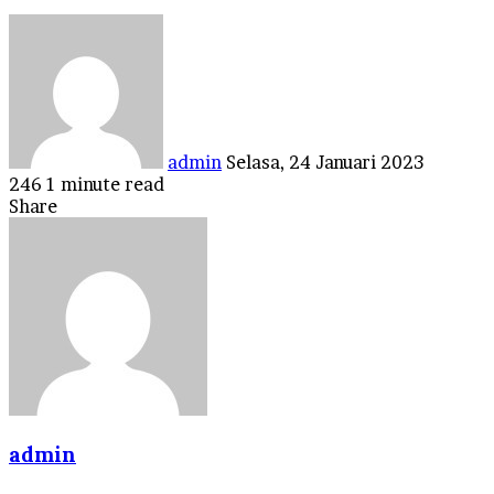
Send
an
email
admin
Selasa, 24 Januari 2023
246
1 minute read
Facebook
Twitter
LinkedIn
Tumblr
Pinterest
Reddit
VKontakte
Odnoklassniki
Pocket
Share
Facebook
Twitter
LinkedIn
Tumblr
Pinterest
Reddit
VKontakte
Odnoklassniki
Pocket
Share
Print
via
Email
admin