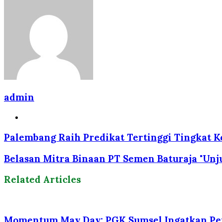
via
Email
admin
Website
Palembang Raih Predikat Tertinggi Tingkat 
Belasan Mitra Binaan PT Semen Baturaja "Unj
Related Articles
Momentum May Day: PGK Sumsel Ingatkan Pen