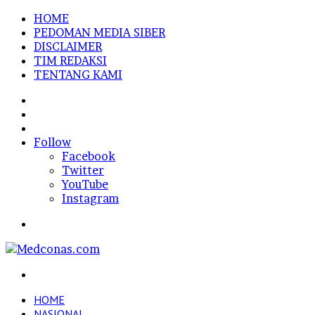
HOME
PEDOMAN MEDIA SIBER
DISCLAIMER
TIM REDAKSI
TENTANG KAMI
Sidebar
Random
Article
Log
In
Follow
Facebook
Twitter
YouTube
Instagram
Menu
Search
for
HOME
NASIONAL