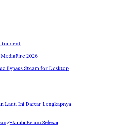
.tоr𝚛еnt
n MediaFire 2026
ase Bypass Steam for Desktop
n Laut, Ini Daftar Lengkapnya
bang-Jambi Belum Selesai