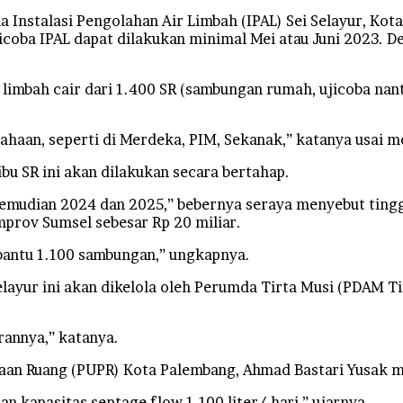
stalasi Pengolahan Air Limbah (IPAL) Sei Selayur, Kota
coba IPAL dapat dilakukan minimal Mei atau Juni 2023. 
 limbah cair dari 1.400 SR (sambungan rumah, ujicoba na
haan, seperti di Merdeka, PIM, Sekanak,” katanya usai me
u SR ini akan dilakukan secara bertahap.
, kemudian 2024 dan 2025,” bebernya seraya menyebut ting
rov Sumsel sebesar Rp 20 miliar.
mbantu 1.100 sambungan,” ungkapnya.
ayur ini akan dikelola oleh Perumda Tirta Musi (PDAM Tir
arannya,” katanya.
n Ruang (PUPR) Kota Palembang, Ahmad Bastari Yusak meng
dan kapasitas septage flow 1.100 liter/ hari,” ujarnya.