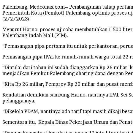
Palembang, Medconas.com– Pembangunan tahap pertama In
Pemerintah Kota (Pemkot) Palembang optimis proses uji
(2/2/2023).
Menurut Harno, proses ujicoba membutuhkan 1.500 liter
Palembang Indah Mall (PIM).
“Pemasangan pipa pertama itu untuk perkantoran, perusa
Pemasangan pipa IPAL ke rumah-rumah warga total 22 rib
“Dimulai dari tahun ini sudah dianggarkan Rp 26 miliar
menjadikan Pemkot Palembang sharing dana dengan Pemp
“Kita Rp 26 miliar, Pemprov Rp 20 miliar dan pusat me
Kendatian demikian sambung Harno, nantinya IPAL Sei Sel
pelanggannya.
“Dikelola PDAM, nantinya ada tarif tapi masih dikaji bes
Sementara itu, Kepala Dinas Pekerjaan Umum dan Penataa
“Dengan kapasitas flow dari jaringan 20 juta liter/ hari 