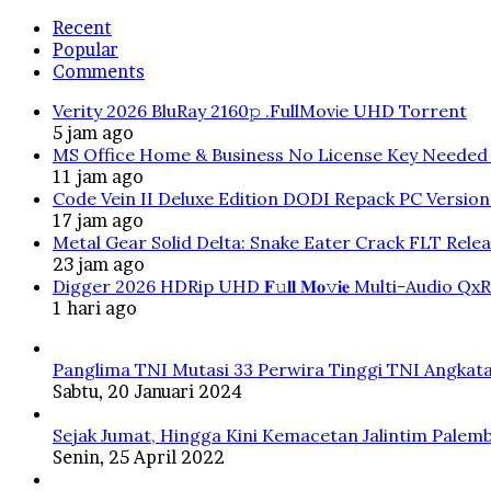
Recent
Popular
Comments
Verity 2026 BluRay 2160𝚙 .FullMov𝗂e UHD Torrent
5 jam ago
MS Office Home & Business No License Key Needed 
11 jam ago
Code Vein II Deluxe Edition DODI Repack PC Versio
17 jam ago
Metal Gear Solid Delta: Snake Eater Crack FLT Rele
23 jam ago
Digger 2026 HDRip UHD 𝐅𝚞𝐥𝐥 𝐌𝐨𝚟𝐢𝐞 Multi-Audio QxR
1 hari ago
Panglima TNI Mutasi 33 Perwira Tinggi TNI Angkata
Sabtu, 20 Januari 2024
Sejak Jumat, Hingga Kini Kemacetan Jalintim Palem
Senin, 25 April 2022