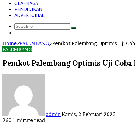
OLAHRAGA
PENDIDIKAN
ADVERTORIAL
Search
Log
for
In
Home
/
PALEMBANG
/
Pemkot Palembang Optimis Uji Coba
PALEMBANG
Pemkot Palembang Optimis Uji Coba 
Send
an
email
admin
Kamis, 2 Februari 2023
260
1 minute read
Facebook
Twitter
LinkedIn
Tumblr
Pinterest
Reddit
VKontakte
Odnoklassniki
Pocket