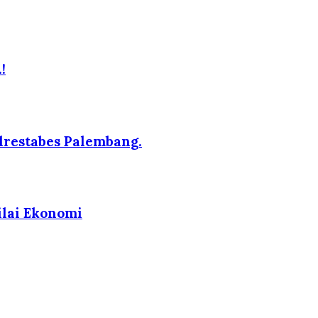
!
lrestabes Palembang.
ilai Ekonomi