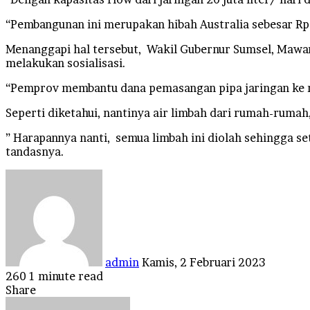
“Pembangunan ini merupakan hibah Australia sebesar Rp 
Menanggapi hal tersebut, Wakil Gubernur Sumsel, Mawa
melakukan sosialisasi.
“Pemprov membantu dana pemasangan pipa jaringan ke r
Seperti diketahui, nantinya air limbah dari rumah-rumah,
” Harapannya nanti, semua limbah ini diolah sehingga se
tandasnya.
Send
an
email
admin
Kamis, 2 Februari 2023
260
1 minute read
Facebook
Twitter
LinkedIn
Tumblr
Pinterest
Reddit
VKontakte
Odnoklassniki
Pocket
Share
Facebook
Twitter
LinkedIn
Tumblr
Pinterest
Reddit
VKontakte
Odnoklassniki
Pocket
Share
Print