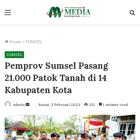
Menu
S
fo
Home
/
SUMSEL
SUMSEL
Pemprov Sumsel Pasang
21.000 Patok Tanah di 14
Kabupaten Kota
Send
admin
Jumat, 3 Februari 2023
251
1 minute read
an
email