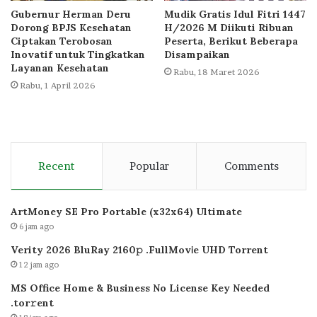
Gubernur Herman Deru
Mudik Gratis Idul Fitri 1447
Dorong BPJS Kesehatan
H/2026 M Diikuti Ribuan
Ciptakan Terobosan
Peserta, Berikut Beberapa
Inovatif untuk Tingkatkan
Disampaikan
Layanan Kesehatan
Rabu, 18 Maret 2026
Rabu, 1 April 2026
Recent
Popular
Comments
ArtMoney SE Pro Portable (x32x64) Ultimate
6 jam ago
Verity 2026 BluRay 2160𝚙 .FullMov𝗂e UHD Torrent
12 jam ago
MS Office Home & Business No License Key Needed
.tоr𝚛еnt