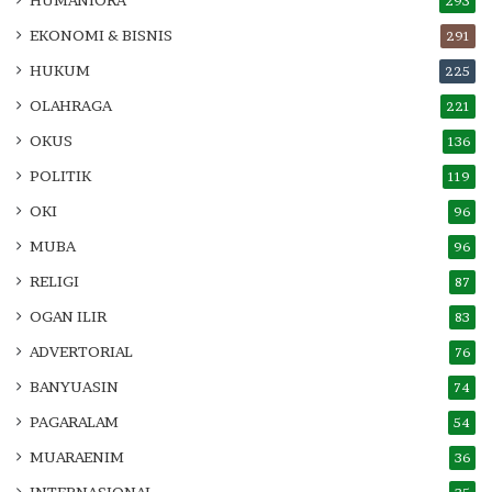
293
EKONOMI & BISNIS
291
HUKUM
225
OLAHRAGA
221
OKUS
136
POLITIK
119
OKI
96
MUBA
96
RELIGI
87
OGAN ILIR
83
ADVERTORIAL
76
BANYUASIN
74
PAGARALAM
54
MUARAENIM
36
INTERNASIONAL