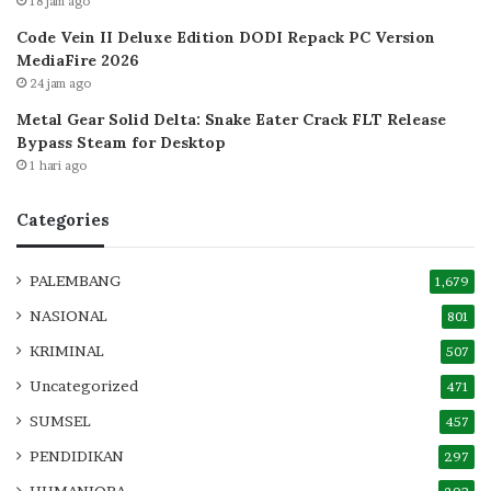
18 jam ago
Code Vein II Deluxe Edition DODI Repack PC Version
MediaFire 2026
24 jam ago
Metal Gear Solid Delta: Snake Eater Crack FLT Release
Bypass Steam for Desktop
1 hari ago
Categories
PALEMBANG
1,679
NASIONAL
801
KRIMINAL
507
Uncategorized
471
SUMSEL
457
PENDIDIKAN
297
HUMANIORA