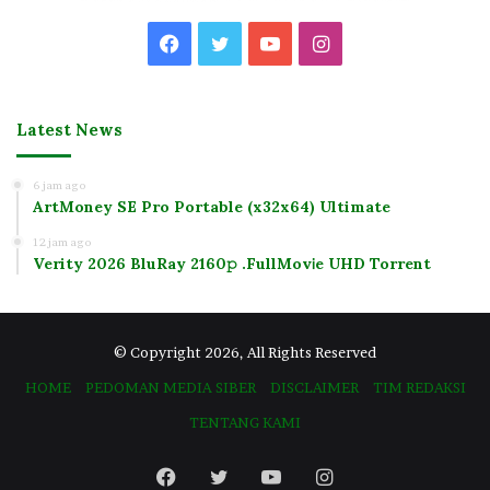
Facebook
Twitter
YouTube
Instagram
Latest News
6 jam ago
ArtMoney SE Pro Portable (x32x64) Ultimate
12 jam ago
Verity 2026 BluRay 2160𝚙 .FullMov𝗂e UHD Torrent
© Copyright 2026, All Rights Reserved
HOME
PEDOMAN MEDIA SIBER
DISCLAIMER
TIM REDAKSI
TENTANG KAMI
Facebook
Twitter
YouTube
Instagram