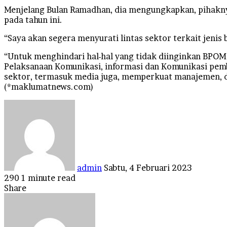
Menjelang Bulan Ramadhan, dia mengungkapkan, pihaknya
pada tahun ini.
“Saya akan segera menyurati lintas sektor terkait jenis 
“Untuk menghindari hal-hal yang tidak diinginkan BPO
Pelaksanaan Komunikasi, informasi dan Komunikasi pem
sektor, termasuk media juga, memperkuat manajemen, d
(*maklumatnews.com)
Send
an
email
admin
Sabtu, 4 Februari 2023
290
1 minute read
Facebook
Twitter
LinkedIn
Tumblr
Pinterest
Reddit
VKontakte
Odnoklassniki
Pocket
Share
Facebook
Twitter
LinkedIn
Tumblr
Pinterest
Reddit
VKontakte
Odnoklassniki
Pocket
Share
Print
via
Email