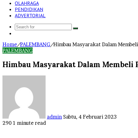
OLAHRAGA
PENDIDIKAN
ADVERTORIAL
Search
Log
for
In
Home
/
PALEMBANG
/
Himbau Masyarakat Dalam Membeli
PALEMBANG
Himbau Masyarakat Dalam Membeli P
Send
an
email
admin
Sabtu, 4 Februari 2023
290
1 minute read
Facebook
Twitter
LinkedIn
Tumblr
Pinterest
Reddit
VKontakte
Odnoklassniki
Pocket