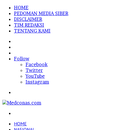
HOME
PEDOMAN MEDIA SIBER
DISCLAIMER
TIM REDAKSI
TENTANG KAMI
Sidebar
Random
Article
Log
In
Follow
Facebook
Twitter
YouTube
Instagram
Menu
Search
for
HOME
NASIONAL