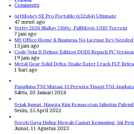
Comments
ArtMoney SE Pro Portable (x32x64) Ultimate
47 menit ago
Verity 2026 BluRay 2160𝚙 .FullMov𝗂e UHD Torrent
7 jam ago
MS Office Home & Business No License Key Needed 
13 jam ago
Code Vein II Deluxe Edition DODI Repack PC Versio
19 jam ago
Metal Gear Solid Delta: Snake Eater Crack FLT Rele
1 hari ago
Panglima TNI Mutasi 33 Perwira Tinggi TNI Angkata
Sabtu, 20 Januari 2024
Sejak Jumat, Hingga Kini Kemacetan Jalintim Palem
Senin, 25 April 2022
Soroti Gaya Hidup Mewah Camat Kemuning, Ini Penj
Jumat, 11 Agustus 2023