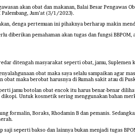
asan akan obat dan makanan, Balai Besar Pengawas Oba
 Palembang, Jum’at (3/1/2023).
akan, denga pertemuan ini pihaknya berharap makin me
rlu diberikan pemahaman akan tugas dan fungsi BBPOM, a
redar ditengah masyarakat seperti obat, jamu, Suplemen 
 penyalahgunaan obat maka saya selalu sampaikan agar ma
n obat maka berobat harusnya di Rumah sakit atau di Pus
erti jamu botolan obat encok itu harus benar-benar diliha
 dikopi. Untuk kosmetik sering menggunakan bahan merk
ng formalin, Boraks, Rhodamin B dan pemanis. Sedangkan
aerah.
ap saji seperti bakso dan lainnya bukan menjadi tugas BPO