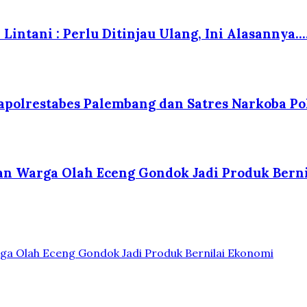
Lintani : Perlu Ditinjau Ulang, Ini Alasannya….
polrestabes Palembang dan Satres Narkoba Po
kan Warga Olah Eceng Gondok Jadi Produk Bern
ga Olah Eceng Gondok Jadi Produk Bernilai Ekonomi