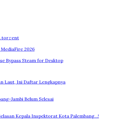
.tоr𝚛еnt
n MediaFire 2026
ase Bypass Steam for Desktop
n Laut, Ini Daftar Lengkapnya
bang-Jambi Belum Selesai
elasan Kepala Inspektorat Kota Palembang…!