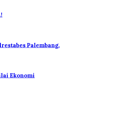
!
lrestabes Palembang.
ilai Ekonomi