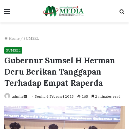
Menu
S
fo
Home
/
SUMSEL
SUMSEL
Gubernur Sumsel H Herman
Deru Berikan Tanggapan
Terhadap Empat Raperda
Send
admin
Senin, 6 Februari 2023
265
2 minutes read
an
email