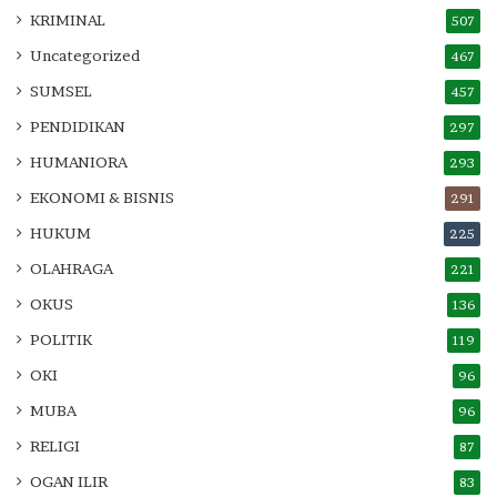
KRIMINAL
507
Uncategorized
467
SUMSEL
457
PENDIDIKAN
297
HUMANIORA
293
EKONOMI & BISNIS
291
HUKUM
225
OLAHRAGA
221
OKUS
136
POLITIK
119
OKI
96
MUBA
96
RELIGI
87
OGAN ILIR
83