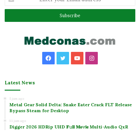
your
Email
address
Facebook
Twitter
YouTube
Instagram
Latest News
5 jam ago
Metal Gear Solid Delta: Snake Eater Crack FLT Release
Bypass Steam for Desktop
11 jam ago
Digger 2026 HDRip UHD 𝐅𝚞𝐥𝐥 𝐌𝐨𝚟𝐢𝐞 Multi-Audio QxR