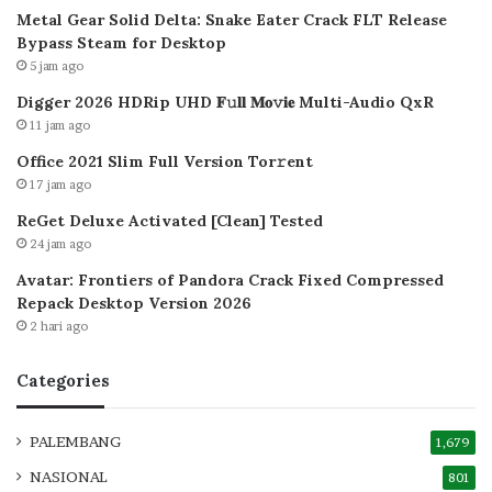
Metal Gear Solid Delta: Snake Eater Crack FLT Release
Bypass Steam for Desktop
5 jam ago
Digger 2026 HDRip UHD 𝐅𝚞𝐥𝐥 𝐌𝐨𝚟𝐢𝐞 Multi-Audio QxR
11 jam ago
Office 2021 Slim Full Version Tor𝚛ent
17 jam ago
ReGet Deluxe Activated [Clean] Tested
24 jam ago
Avatar: Frontiers of Pandora Crack Fixed Compressed
Repack Desktop Version 2026
2 hari ago
Categories
PALEMBANG
1,679
NASIONAL
801