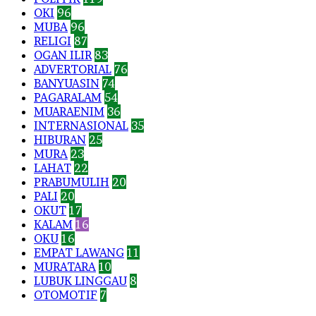
OKI
96
MUBA
96
RELIGI
87
OGAN ILIR
83
ADVERTORIAL
76
BANYUASIN
74
PAGARALAM
54
MUARAENIM
36
INTERNASIONAL
35
HIBURAN
25
MURA
23
LAHAT
22
PRABUMULIH
20
PALI
20
OKUT
17
KALAM
16
OKU
16
EMPAT LAWANG
11
MURATARA
10
LUBUK LINGGAU
8
OTOMOTIF
7