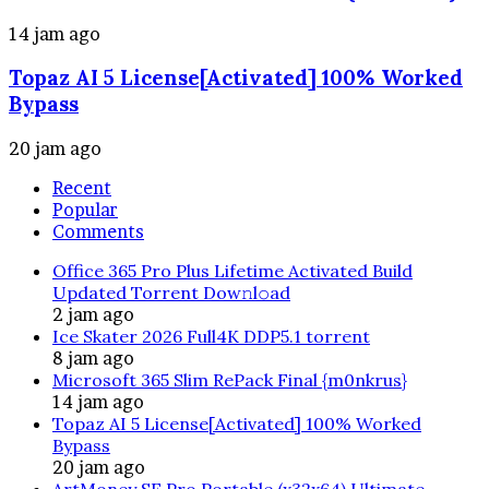
14 jam ago
Topaz AI 5 License[Activated] 100% Worked
Bypass
20 jam ago
Recent
Popular
Comments
Office 365 Pro Plus Lifetime Activated Build
Updated Torrent Dow𝚗l𝚘аd
2 jam ago
Ice Skater 2026 Full4K DDP5.1 torrent
8 jam ago
Microsoft 365 Slim RePack Final {m0nkrus}
14 jam ago
Topaz AI 5 License[Activated] 100% Worked
Bypass
20 jam ago