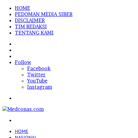
HOME
PEDOMAN MEDIA SIBER
DISCLAIMER
TIM REDAKSI
TENTANG KAMI
Sidebar
Random
Article
Log
In
Follow
Facebook
Twitter
YouTube
Instagram
Menu
Search
for
HOME
NASIONAL