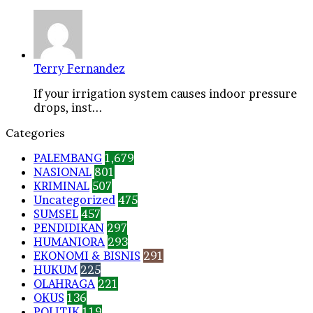
Terry Fernandez
If your irrigation system causes indoor pressure
drops, inst...
Categories
PALEMBANG
1,679
NASIONAL
801
KRIMINAL
507
Uncategorized
475
SUMSEL
457
PENDIDIKAN
297
HUMANIORA
293
EKONOMI & BISNIS
291
HUKUM
225
OLAHRAGA
221
OKUS
136
POLITIK
119