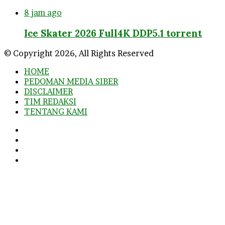
8 jam ago
Ice Skater 2026 Full4K DDP5.1 torrent
© Copyright 2026, All Rights Reserved
HOME
PEDOMAN MEDIA SIBER
DISCLAIMER
TIM REDAKSI
TENTANG KAMI
Facebook
Twitter
YouTube
Instagram
Facebook
Twitter
WhatsApp
Telegram
Viber
Back
to
top
button