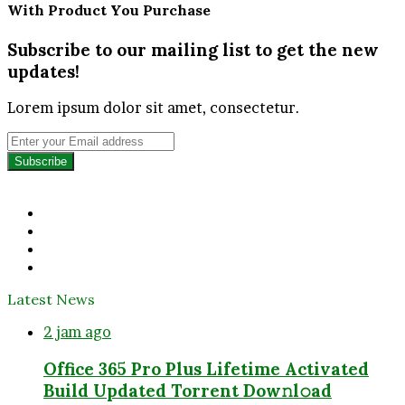
With Product You Purchase
Subscribe to our mailing list to get the new
updates!
Lorem ipsum dolor sit amet, consectetur.
Enter
your
Email
address
Facebook
Twitter
YouTube
Instagram
Latest News
2 jam ago
Office 365 Pro Plus Lifetime Activated
Build Updated Torrent Dow𝚗l𝚘аd