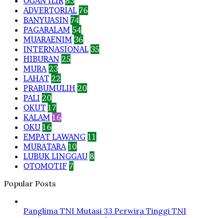
OGAN ILIR
83
ADVERTORIAL
76
BANYUASIN
74
PAGARALAM
54
MUARAENIM
36
INTERNASIONAL
35
HIBURAN
25
MURA
23
LAHAT
22
PRABUMULIH
20
PALI
20
OKUT
17
KALAM
16
OKU
16
EMPAT LAWANG
11
MURATARA
10
LUBUK LINGGAU
8
OTOMOTIF
7
Popular Posts
Panglima TNI Mutasi 33 Perwira Tinggi TNI