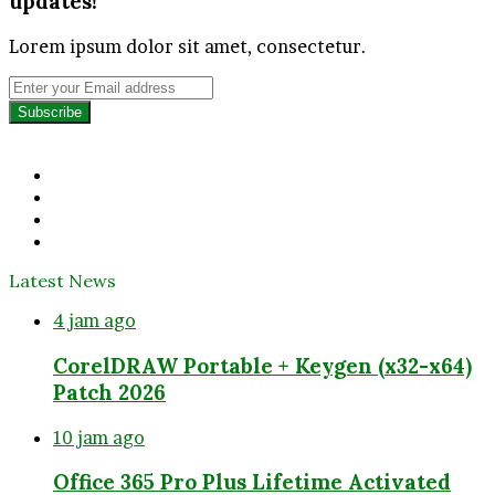
updates!
Lorem ipsum dolor sit amet, consectetur.
Enter
your
Email
address
Facebook
Twitter
YouTube
Instagram
Latest News
4 jam ago
CorelDRAW Portable + Keygen (x32-x64)
Patch 2026
10 jam ago
Office 365 Pro Plus Lifetime Activated