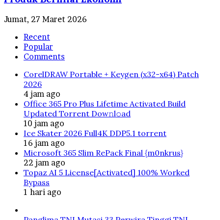
Jumat, 27 Maret 2026
Recent
Popular
Comments
CorelDRAW Portable + Keygen (x32-x64) Patch
2026
4 jam ago
Office 365 Pro Plus Lifetime Activated Build
Updated Torrent Dow𝚗l𝚘аd
10 jam ago
Ice Skater 2026 Full4K DDP5.1 torrent
16 jam ago
Microsoft 365 Slim RePack Final {m0nkrus}
22 jam ago
Topaz AI 5 License[Activated] 100% Worked
Bypass
1 hari ago
Panglima TNI Mutasi 33 Perwira Tinggi TNI