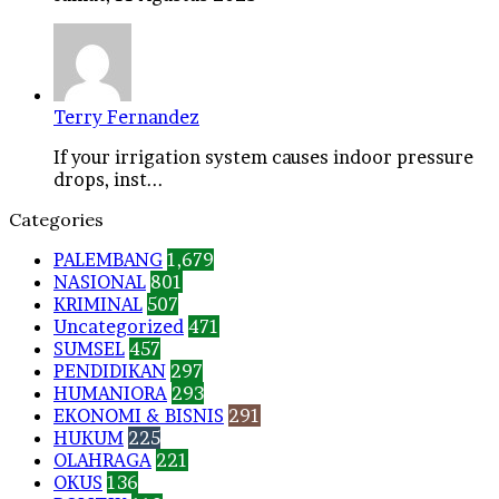
Terry Fernandez
If your irrigation system causes indoor pressure
drops, inst...
Categories
PALEMBANG
1,679
NASIONAL
801
KRIMINAL
507
Uncategorized
471
SUMSEL
457
PENDIDIKAN
297
HUMANIORA
293
EKONOMI & BISNIS
291
HUKUM
225
OLAHRAGA
221
OKUS
136