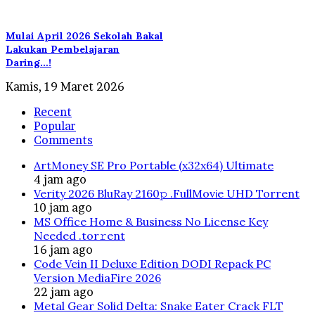
Mulai April 2026 Sekolah Bakal
Lakukan Pembelajaran
Daring…!
Kamis, 19 Maret 2026
Recent
Popular
Comments
ArtMoney SE Pro Portable (x32x64) Ultimate
4 jam ago
Verity 2026 BluRay 2160𝚙 .FullMov𝗂e UHD Torrent
10 jam ago
MS Office Home & Business No License Key
Needed .tоr𝚛еnt
16 jam ago
Code Vein II Deluxe Edition DODI Repack PC
Version MediaFire 2026
22 jam ago
Metal Gear Solid Delta: Snake Eater Crack FLT