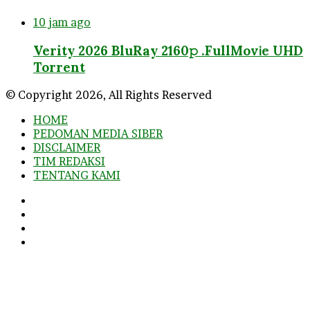
10 jam ago
Verity 2026 BluRay 2160𝚙 .FullMov𝗂e UHD
Torrent
© Copyright 2026, All Rights Reserved
HOME
PEDOMAN MEDIA SIBER
DISCLAIMER
TIM REDAKSI
TENTANG KAMI
Facebook
Twitter
YouTube
Instagram
Back
to