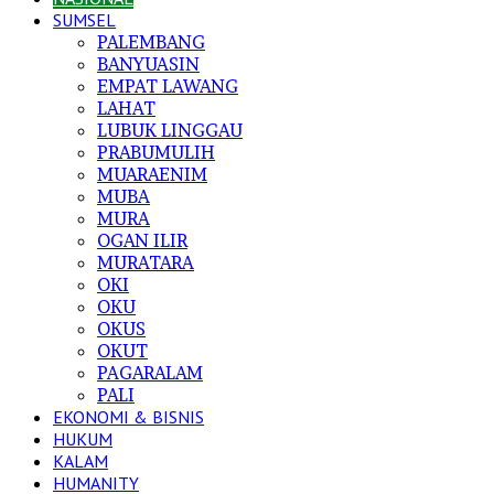
SUMSEL
PALEMBANG
BANYUASIN
EMPAT LAWANG
LAHAT
LUBUK LINGGAU
PRABUMULIH
MUARAENIM
MUBA
MURA
OGAN ILIR
MURATARA
OKI
OKU
OKUS
OKUT
PAGARALAM
PALI
EKONOMI & BISNIS
HUKUM
KALAM
HUMANITY