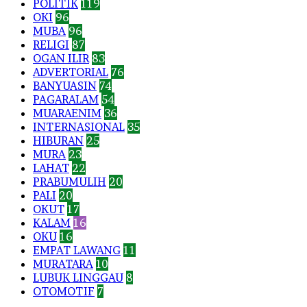
POLITIK
119
OKI
96
MUBA
96
RELIGI
87
OGAN ILIR
83
ADVERTORIAL
76
BANYUASIN
74
PAGARALAM
54
MUARAENIM
36
INTERNASIONAL
35
HIBURAN
25
MURA
23
LAHAT
22
PRABUMULIH
20
PALI
20
OKUT
17
KALAM
16
OKU
16
EMPAT LAWANG
11
MURATARA
10
LUBUK LINGGAU
8
OTOMOTIF
7