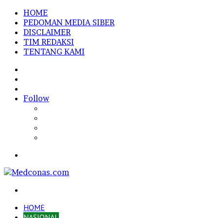
HOME
PEDOMAN MEDIA SIBER
DISCLAIMER
TIM REDAKSI
TENTANG KAMI
Sidebar
Random
Article
Log
In
Follow
Menu
Search
for
HOME
NASIONAL