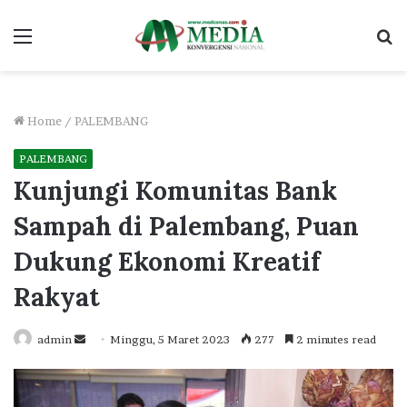
Menu
S
fo
Home
/
PALEMBANG
PALEMBANG
Kunjungi Komunitas Bank
Sampah di Palembang, Puan
Dukung Ekonomi Kreatif
Rakyat
Send
admin
Minggu, 5 Maret 2023
277
2 minutes read
an
email