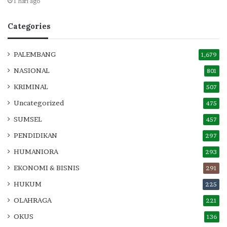
1 hari ago
Categories
PALEMBANG
1,679
NASIONAL
801
KRIMINAL
507
Uncategorized
475
SUMSEL
457
PENDIDIKAN
297
HUMANIORA
293
EKONOMI & BISNIS
291
HUKUM
225
OLAHRAGA
221
OKUS
136