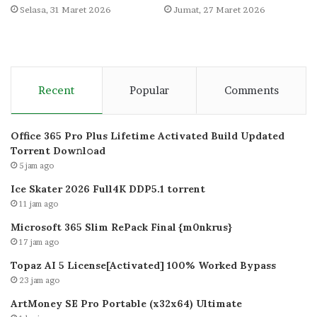
Selasa, 31 Maret 2026
Jumat, 27 Maret 2026
Recent
Popular
Comments
Office 365 Pro Plus Lifetime Activated Build Updated
Torrent Dow𝚗l𝚘аd
5 jam ago
Ice Skater 2026 Full4K DDP5.1 torrent
11 jam ago
Microsoft 365 Slim RePack Final {m0nkrus}
17 jam ago
Topaz AI 5 License[Activated] 100% Worked Bypass
23 jam ago
ArtMoney SE Pro Portable (x32x64) Ultimate