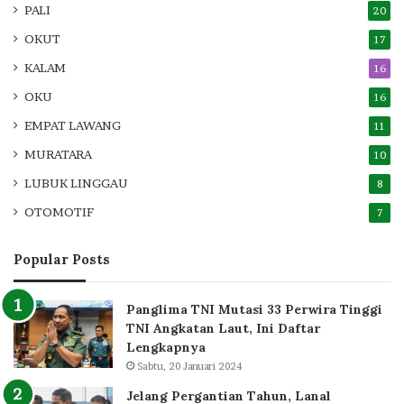
PALI
20
OKUT
17
KALAM
16
OKU
16
EMPAT LAWANG
11
MURATARA
10
LUBUK LINGGAU
8
OTOMOTIF
7
Popular Posts
Panglima TNI Mutasi 33 Perwira Tinggi
TNI Angkatan Laut, Ini Daftar
Lengkapnya
Sabtu, 20 Januari 2024
Jelang Pergantian Tahun, Lanal