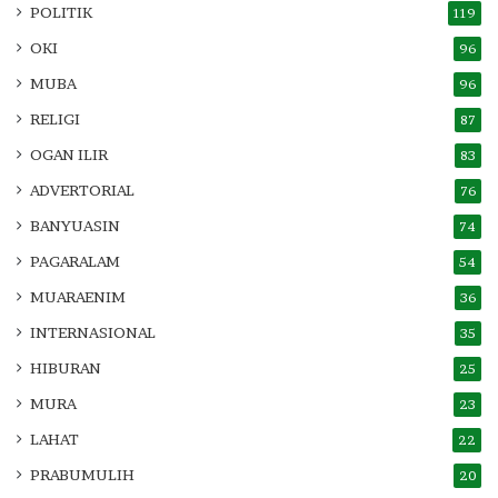
POLITIK
119
OKI
96
MUBA
96
RELIGI
87
OGAN ILIR
83
ADVERTORIAL
76
BANYUASIN
74
PAGARALAM
54
MUARAENIM
36
INTERNASIONAL
35
HIBURAN
25
MURA
23
LAHAT
22
PRABUMULIH
20