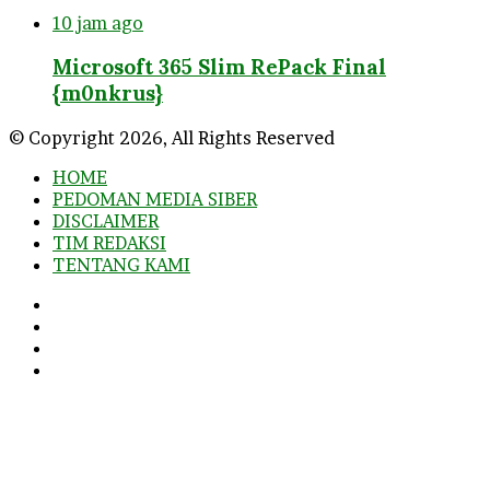
10 jam ago
Microsoft 365 Slim RePack Final
{m0nkrus}
© Copyright 2026, All Rights Reserved
HOME
PEDOMAN MEDIA SIBER
DISCLAIMER
TIM REDAKSI
TENTANG KAMI
Facebook
Twitter
YouTube
Instagram
Facebook
Twitter
WhatsApp
Telegram
Viber
Back
to
top
button