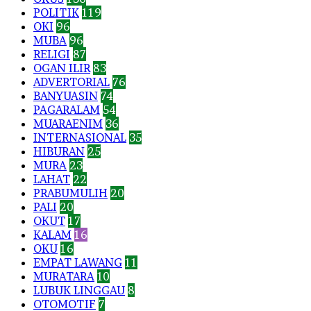
POLITIK
119
OKI
96
MUBA
96
RELIGI
87
OGAN ILIR
83
ADVERTORIAL
76
BANYUASIN
74
PAGARALAM
54
MUARAENIM
36
INTERNASIONAL
35
HIBURAN
25
MURA
23
LAHAT
22
PRABUMULIH
20
PALI
20
OKUT
17
KALAM
16
OKU
16
EMPAT LAWANG
11
MURATARA
10
LUBUK LINGGAU
8
OTOMOTIF
7