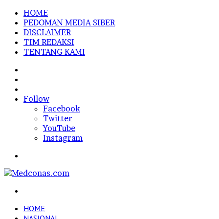
HOME
PEDOMAN MEDIA SIBER
DISCLAIMER
TIM REDAKSI
TENTANG KAMI
Sidebar
Random
Article
Log
In
Follow
Facebook
Twitter
YouTube
Instagram
Menu
Search
for
HOME
NASIONAL