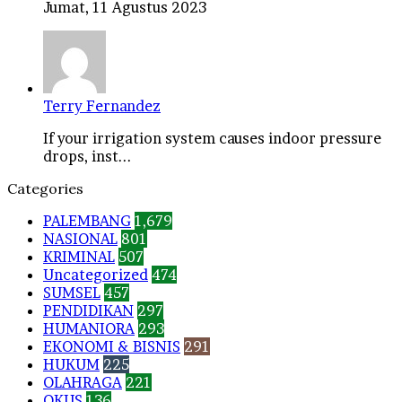
Jumat, 11 Agustus 2023
Terry Fernandez
If your irrigation system causes indoor pressure
drops, inst...
Categories
PALEMBANG
1,679
NASIONAL
801
KRIMINAL
507
Uncategorized
474
SUMSEL
457
PENDIDIKAN
297
HUMANIORA
293
EKONOMI & BISNIS
291
HUKUM
225
OLAHRAGA
221
OKUS
136