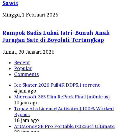
Sawit
Minggu, 1 Februari 2026
Rampok Sadis Lukai Istri-Bunuh Anak
Juragan Sate di Boyolali Tertangkap
Jumat, 30 Januari 2026
Recent
Popular
Comments
Ice Skater 2026 Full4K DDP5.1 torrent
4 jam ago
Microsoft 365 Slim RePack Final {m0nkrus}
10 jam ago
Topaz AI 5 License[Activated] 100% Worked
Bypass
16 jam ago
ArtMoney SE Pro Portable (x32x64) Ultimate
22 jam ago