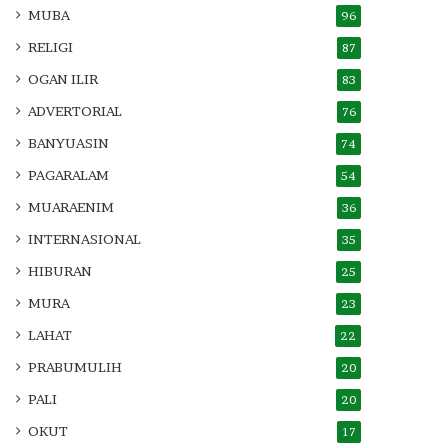
MUBA
96
RELIGI
87
OGAN ILIR
83
ADVERTORIAL
76
BANYUASIN
74
PAGARALAM
54
MUARAENIM
36
INTERNASIONAL
35
HIBURAN
25
MURA
23
LAHAT
22
PRABUMULIH
20
PALI
20
OKUT
17