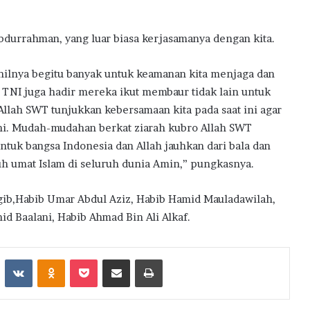
bdurrahman, yang luar biasa kerjasamanya dengan kita.
nilnya begitu banyak untuk keamanan kita menjaga dan
an TNI juga hadir mereka ikut membaur tidak lain untuk
lah SWT tunjukkan kebersamaan kita pada saat ini agar
ni. Mudah-mudahan berkat ziarah kubro Allah SWT
ntuk bangsa Indonesia dan Allah jauhkan dari bala dan
h umat Islam di seluruh dunia Amin,” pungkasnya.
gib,Habib Umar Abdul Aziz, Habib Hamid Mauladawilah,
id Baalani, Habib Ahmad Bin Ali Alkaf.
st
Reddit
VKontakte
Odnoklassniki
Pocket
Share via Email
Print