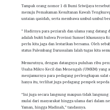
Tampak orang nomor 1 di Bumi Sriwijaya tersebut 
menuju Pemakaman Kesultanan Kawah Tengkurep 3 
untaian qasidah, serta membawa umbul-umbul bert
” Hadirnya para peziarah dan ulama yang datang d
adalah bukti bahwa Provinsi Sumsel khususnya Ko
perlu kita jaga dan lestarikan bersama. Oleh seb
status Palembang Darussalam Ialah tugas kita semu
Menurutnya, dengan datangnya puluhan ribu penz
Usaha Mikro Kecil dan Menengah (UMKM) yang ada
menjamurnya para pedagang perlengkapan salat di
hanya itu, terlihat juga pedagang pempek sepe
“Ini juga secara langsung maupun tidak langsung
mulai dari masyarakat hingga ulama dari dalam ne
Yaman, hingga Madinah,” tandasnya.