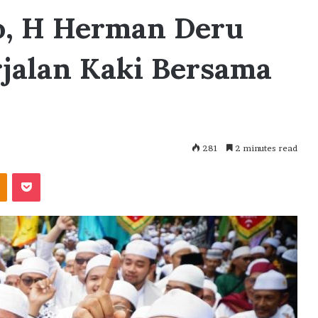
ro, H Herman Deru
jalan Kaki Bersama
281
2 minutes read
akte
Odnoklassniki
Pocket