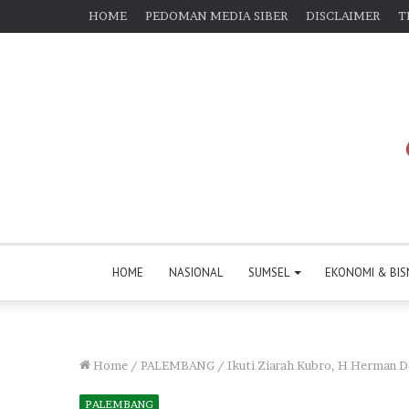
HOME
PEDOMAN MEDIA SIBER
DISCLAIMER
T
HOME
NASIONAL
SUMSEL
EKONOMI & BIS
Home
/
PALEMBANG
/
Ikuti Ziarah Kubro, H Herman D
PALEMBANG