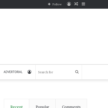
Log
Random
Sidebar
Follow
In
Article
Log
Search
ADVERTORIAL
In
for
Recent
Popular
Comments