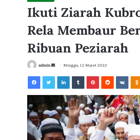
Ikuti Ziarah Kub
Rela Membaur Ber
Ribuan Peziarah
Send
admin
Minggu, 12 Maret 2023
an
Facebook
Twitter
LinkedIn
Tumblr
Pinterest
Reddit
VKont
email