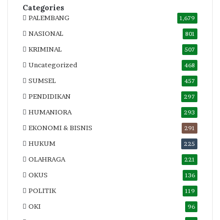
Categories
PALEMBANG
1,679
NASIONAL
801
KRIMINAL
507
Uncategorized
468
SUMSEL
457
PENDIDIKAN
297
HUMANIORA
293
EKONOMI & BISNIS
291
HUKUM
225
OLAHRAGA
221
OKUS
136
POLITIK
119
OKI
96