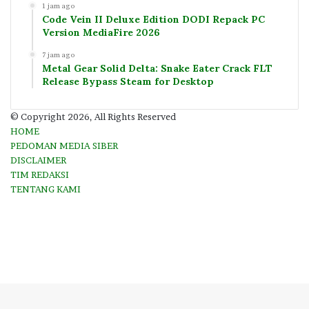
1 jam ago
Code Vein II Deluxe Edition DODI Repack PC
Version MediaFire 2026
7 jam ago
Metal Gear Solid Delta: Snake Eater Crack FLT
Release Bypass Steam for Desktop
© Copyright 2026, All Rights Reserved
HOME
PEDOMAN MEDIA SIBER
DISCLAIMER
TIM REDAKSI
TENTANG KAMI
Facebook
Twitter
YouTube
Instagram
Facebook
Twitter
WhatsApp
Telegram
Viber
Back
to
top