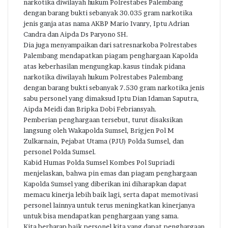
narkotika diwilayah hukum Polrestabes Palembang
dengan barang bukti sebanyak 30.035 gram narkotika
jenis ganja atas nama AKBP Mario Ivanry, Iptu Adrian
Candra dan Aipda Ds Paryono SH.
Dia juga menyampaikan dari satresnarkoba Polrestabes
Palembang mendapatkan piagam penghargaan Kapolda
atas keberhasilan mengungkap.kasus tindak pidana
narkotika diwilayah hukum Polrestabes Palembang
dengan barang bukti sebanyak 7.530 gram narkotika jenis
sabu personel yang dimaksud Iptu Dian Idaman Saputra,
Aipda Meidi dan Bripka Dobi Febriansyah.
Pemberian penghargaan tersebut, turut disaksikan
langsung oleh Wakapolda Sumsel, Brigjen Pol M
Zulkarnain, Pejabat Utama (PJU) Polda Sumsel, dan
personel Polda Sumsel.
Kabid Humas Polda Sumsel Kombes Pol Supriadi
menjelaskan, bahwa pin emas dan piagam penghargaan
Kapolda Sumsel yang diberikan ini diharapkan dapat
memacu kinerja lebih baik lagi, serta dapat memotivasi
personel lainnya untuk terus meningkatkan kinerjanya
untuk bisa mendapatkan penghargaan yang sama.
Kita berharap baik personel kita yang dapat penghargaan