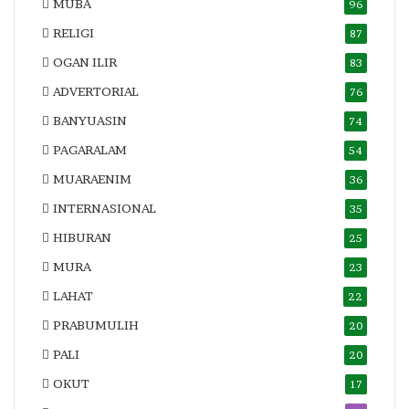
MUBA
96
RELIGI
87
OGAN ILIR
83
ADVERTORIAL
76
BANYUASIN
74
PAGARALAM
54
MUARAENIM
36
INTERNASIONAL
35
HIBURAN
25
MURA
23
LAHAT
22
PRABUMULIH
20
PALI
20
OKUT
17