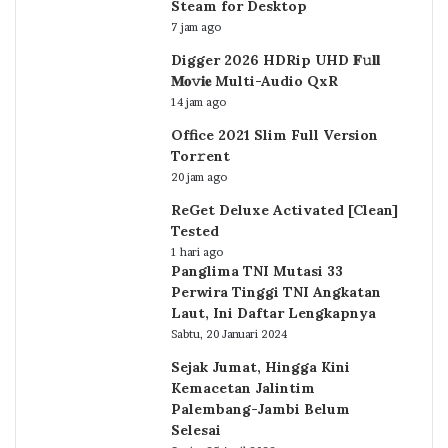
Steam for Desktop
7 jam ago
Digger 2026 HDRip UHD 𝐅𝚞𝐥𝐥
𝐌𝐨𝚟𝐢𝐞 Multi-Audio QxR
14 jam ago
Office 2021 Slim Full Version
Tor𝚛ent
20 jam ago
ReGet Deluxe Activated [Clean]
Tested
1 hari ago
Panglima TNI Mutasi 33
Perwira Tinggi TNI Angkatan
Laut, Ini Daftar Lengkapnya
Sabtu, 20 Januari 2024
Sejak Jumat, Hingga Kini
Kemacetan Jalintim
Palembang-Jambi Belum
Selesai