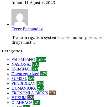
Jumat, 11 Agustus 2023
Terry Fernandez
If your irrigation system causes indoor pressure
drops, inst...
Categories
PALEMBANG
1,679
NASIONAL
801
KRIMINAL
507
Uncategorized
479
SUMSEL
457
PENDIDIKAN
297
HUMANIORA
293
EKONOMI & BISNIS
291
HUKUM
225
OLAHRAGA
221