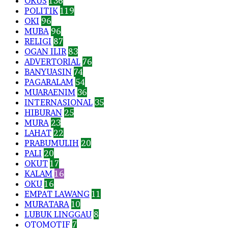
OKUS
136
POLITIK
119
OKI
96
MUBA
96
RELIGI
87
OGAN ILIR
83
ADVERTORIAL
76
BANYUASIN
74
PAGARALAM
54
MUARAENIM
36
INTERNASIONAL
35
HIBURAN
25
MURA
23
LAHAT
22
PRABUMULIH
20
PALI
20
OKUT
17
KALAM
16
OKU
16
EMPAT LAWANG
11
MURATARA
10
LUBUK LINGGAU
8
OTOMOTIF
7