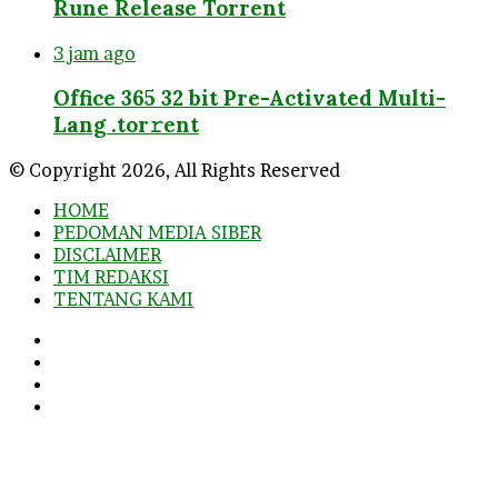
Rune Release Torrent
3 jam ago
Office 365 32 bit Pre-Activated Multi-
Lang .tоr𝚛еnt
© Copyright 2026, All Rights Reserved
HOME
PEDOMAN MEDIA SIBER
DISCLAIMER
TIM REDAKSI
TENTANG KAMI
Facebook
Twitter
YouTube
Instagram
Facebook
Twitter
WhatsApp
Telegram
Viber
Back
to
top