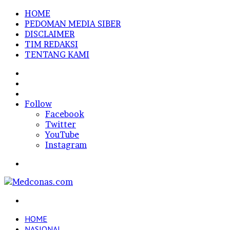
HOME
PEDOMAN MEDIA SIBER
DISCLAIMER
TIM REDAKSI
TENTANG KAMI
Sidebar
Random
Article
Log
In
Follow
Facebook
Twitter
YouTube
Instagram
Menu
Search
for
HOME
NASIONAL