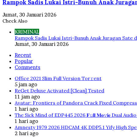
Rampok Sadis Lukai Istri-Bunuh Anak Juragan
Jumat, 30 Januari 2026
Check Also
Close
KRIMINAL
Rampok Sadis Lukai Istri-Bunuh Anak Juragan Sate d
Jumat, 30 Januari 2026
Recent
Popular
Comments
Office 2021 Slim Full Version Tor𝚛ent
5 jam ago
ReGet Deluxe Activated [Clean] Tested
11 jam ago
Avatar: Frontiers of Pandora Crack Fixed Compres
1 hari ago
The Sick Mind of EDP445 2026 𝐅𝚞𝐥𝐥 𝐌𝐨𝚟𝐢𝐞 Dual Au
1 hari ago
Amnesty 1979 2026 HDCAM 4K DDP5.1 Yify High Speed
2 hari ago