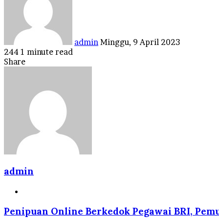
email
admin
Minggu, 9 April 2023
244
1 minute read
Facebook
Twitter
LinkedIn
Tumblr
Pinterest
Reddit
VKontakte
Odnoklassniki
Pocket
Share
Facebook
Twitter
LinkedIn
Tumblr
Pinterest
Reddit
VKontakte
Odnoklassniki
Pocket
Share
Print
via
Email
admin
Website
Penipuan Online Berkedok Pegawai BRI, Pemu