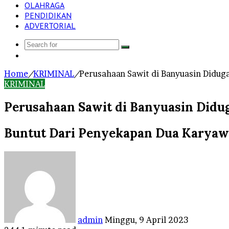
OLAHRAGA
PENDIDIKAN
ADVERTORIAL
Search
Log
for
In
Home
/
KRIMINAL
/
Perusahaan Sawit di Banyuasin Diduga
KRIMINAL
Perusahaan Sawit di Banyuasin Didug
Buntut Dari Penyekapan Dua Karya
Send
an
email
admin
Minggu, 9 April 2023