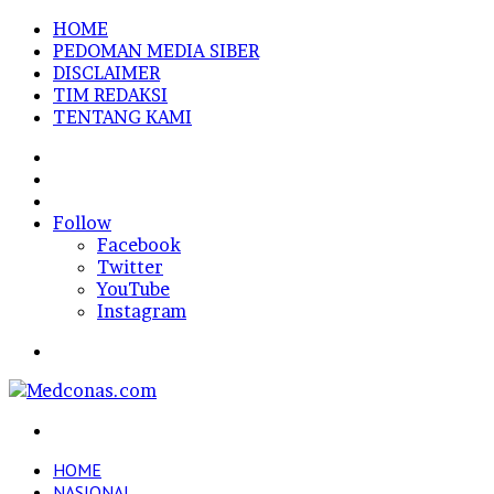
HOME
PEDOMAN MEDIA SIBER
DISCLAIMER
TIM REDAKSI
TENTANG KAMI
Sidebar
Random
Article
Log
In
Follow
Facebook
Twitter
YouTube
Instagram
Menu
Search
for
HOME
NASIONAL