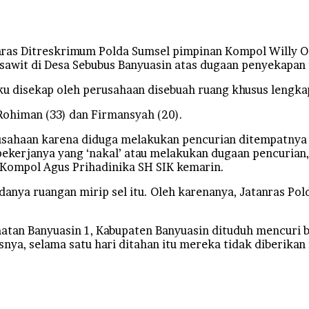
nras Ditreskrimum Polda Sumsel pimpinan Kompol Willy Os
sawit di Desa Sebubus Banyuasin atas dugaan penyekapan
disekap oleh perusahaan disebuah ruang khusus lengkap d
ohiman (33) dan Firmansyah (20).
usahaan karena diduga melakukan pencurian ditempatnya 
ekerjanya yang ‘nakal’ atau melakukan dugaan pencurian
 Kompol Agus Prihadinika SH SIK kemarin.
anya ruangan mirip sel itu. Oleh karenanya, Jatanras Po
tan Banyuasin 1, Kabupaten Banyuasin dituduh mencuri bu
isnya, selama satu hari ditahan itu mereka tidak diberi