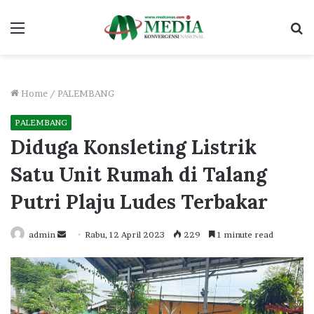
Menu
S
fo
Home
/
PALEMBANG
PALEMBANG
Diduga Konsleting Listrik
Satu Unit Rumah di Talang
Putri Plaju Ludes Terbakar
Send
admin
Rabu, 12 April 2023
229
1 minute read
an
email