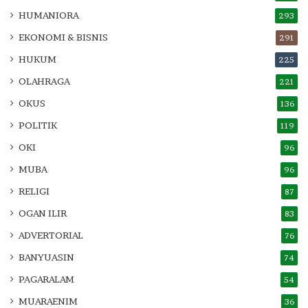
HUMANIORA
293
EKONOMI & BISNIS
291
HUKUM
225
OLAHRAGA
221
OKUS
136
POLITIK
119
OKI
96
MUBA
96
RELIGI
87
OGAN ILIR
83
ADVERTORIAL
76
BANYUASIN
74
PAGARALAM
54
MUARAENIM
36