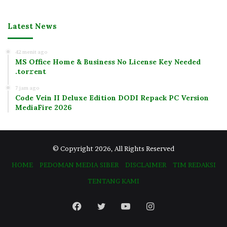
Latest News
42 menit ago
MS Office Home & Business No License Key Needed
.tоr𝚛еnt
7 jam ago
Code Vein II Deluxe Edition DODI Repack PC Version
MediaFire 2026
© Copyright 2026, All Rights Reserved
HOME
PEDOMAN MEDIA SIBER
DISCLAIMER
TIM REDAKSI
TENTANG KAMI
Facebook
Twitter
YouTube
Instagram