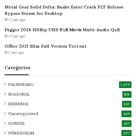
Metal Gear Solid Delta: Snake Eater Crack FLT Release
Bypass Steam for Desktop
13 jam ago
Digger 2026 HDRip UHD 𝐅𝚞𝐥𝐥 𝐌𝐨𝚟𝐢𝐞 Multi-Audio QxR
19 jam ago
Office 2021 Slim Full Version Tor𝚛ent
1 hari ago
Categories
PALEMBANG
1,679
NASIONAL
801
KRIMINAL
507
Uncategorized
469
SUMSEL
457
PENDIDIKAN
297