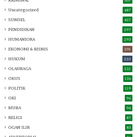
507
Uncategorized
487
SUMSEL
457
PENDIDIKAN
297
HUMANIORA
293
EKONOMI & BISNIS
291
HUKUM
225
OLAHRAGA
221
OKUS
136
POLITIK
119
OKI
96
MUBA
96
RELIGI
87
OGAN ILIR
83
ADVERTORIAL