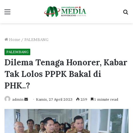
Menu
S
fo
Home
/
PALEMBANG
PALEMBANG
Dilema Tenaga Honorer, Kabar
Tak Lolos PPPK Bakal di
PHK..?
Send
admin
Kamis, 27 April 2023
259
1 minute read
an
email