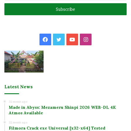
Email
address
Facebook
Twitter
YouTube
Instagram
Latest News
32 menit ago
Made in Abyss: Mezameru Shinpi 2026 WEB-DL 4K
Atmos Available
32 menit ago
Filmora Crack exe Universal [x32-x64] Tested