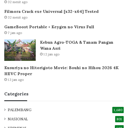
32 menit ago
Filmora Crack exe Universal [x32-x64] Tested
32 menit ago
GameBoost Portable + Keygen no Virus Full
7 jam ago
Kebun Agro-TOGA & Tanam Pangan
Wana Asri
12 jam ago
Kusuriya no Hitorigoto Movie: Bouhi no Hihou 2026 4K
HEVC Proper
13 jam ago
Categories
PALEMBANG
1,680
NASIONAL
801
KRIMINAL