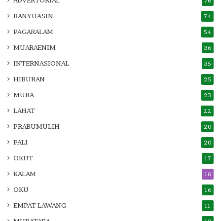
76
BANYUASIN
74
PAGARALAM
54
MUARAENIM
36
INTERNASIONAL
35
HIBURAN
25
MURA
23
LAHAT
22
PRABUMULIH
20
PALI
20
OKUT
17
KALAM
16
OKU
16
EMPAT LAWANG
11
MURATARA