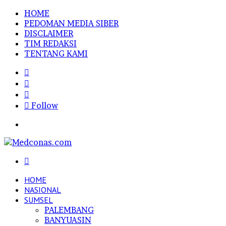
HOME
PEDOMAN MEDIA SIBER
DISCLAIMER
TIM REDAKSI
TENTANG KAMI
Sidebar
Random
Article
Log
In
Follow
Menu
Search
for
HOME
NASIONAL
SUMSEL
PALEMBANG
BANYUASIN