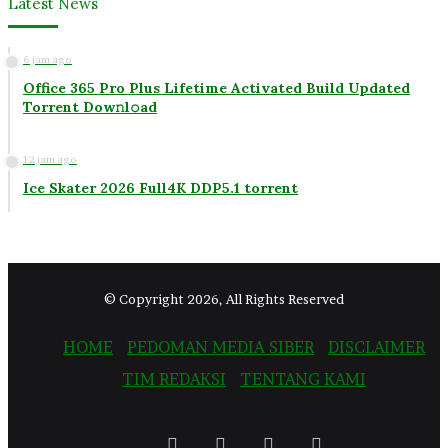
Latest News
6 jam ago
Office 365 Pro Plus Lifetime Activated Build Updated
Torrent Dow𝚗l𝚘аd
12 jam ago
Ice Skater 2026 Full4K DDP5.1 torrent
© Copyright 2026, All Rights Reserved
HOME
PEDOMAN MEDIA SIBER
DISCLAIMER
TIM REDAKSI
TENTANG KAMI
Facebook
Twitter
YouTube
Instagram