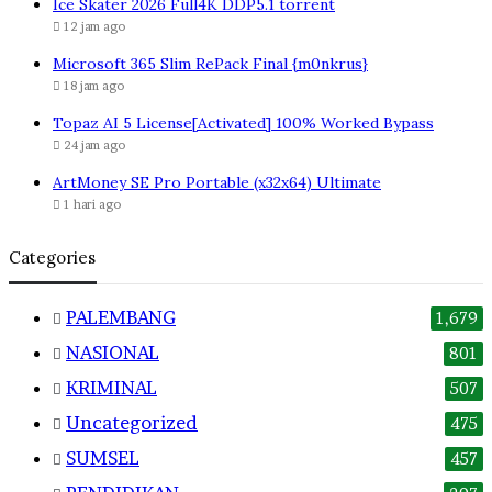
Ice Skater 2026 Full4K DDP5.1 torrent
12 jam ago
Microsoft 365 Slim RePack Final {m0nkrus}
18 jam ago
Topaz AI 5 License[Activated] 100% Worked Bypass
24 jam ago
ArtMoney SE Pro Portable (x32x64) Ultimate
1 hari ago
Categories
PALEMBANG
1,679
NASIONAL
801
KRIMINAL
507
Uncategorized
475
SUMSEL
457