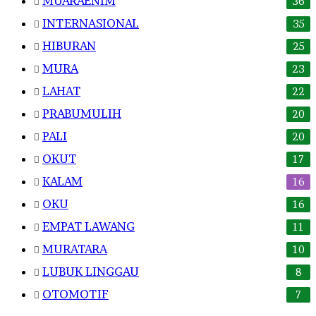
MUARAENIM
36
INTERNASIONAL
35
HIBURAN
25
MURA
23
LAHAT
22
PRABUMULIH
20
PALI
20
OKUT
17
KALAM
16
OKU
16
EMPAT LAWANG
11
MURATARA
10
LUBUK LINGGAU
8
OTOMOTIF
7