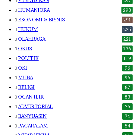
PENDIDIKAN
297
HUMANIORA
293
EKONOMI & BISNIS
291
HUKUM
225
OLAHRAGA
221
OKUS
136
POLITIK
119
OKI
96
MUBA
96
RELIGI
87
OGAN ILIR
83
ADVERTORIAL
76
BANYUASIN
74
PAGARALAM
54