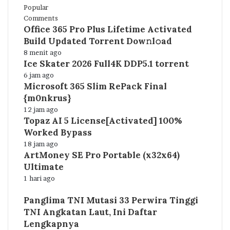
Popular
Comments
Office 365 Pro Plus Lifetime Activated
Build Updated Torrent Dow𝚗l𝚘аd
8 menit ago
Ice Skater 2026 Full4K DDP5.1 torrent
6 jam ago
Microsoft 365 Slim RePack Final
{m0nkrus}
12 jam ago
Topaz AI 5 License[Activated] 100%
Worked Bypass
18 jam ago
ArtMoney SE Pro Portable (x32x64)
Ultimate
1 hari ago
Panglima TNI Mutasi 33 Perwira Tinggi
TNI Angkatan Laut, Ini Daftar
Lengkapnya