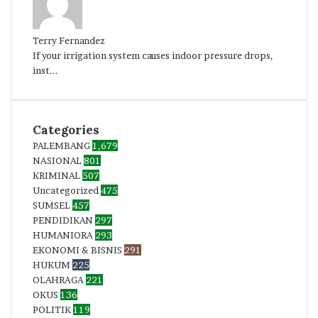
Terry Fernandez
If your irrigation system causes indoor pressure drops,
inst...
Categories
PALEMBANG
1,679
NASIONAL
801
KRIMINAL
507
Uncategorized
475
SUMSEL
457
PENDIDIKAN
297
HUMANIORA
293
EKONOMI & BISNIS
291
HUKUM
225
OLAHRAGA
221
OKUS
136
POLITIK
119