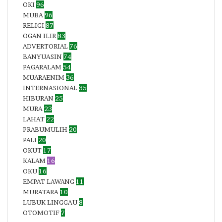
OKI
96
MUBA
96
RELIGI
87
OGAN ILIR
83
ADVERTORIAL
76
BANYUASIN
74
PAGARALAM
54
MUARAENIM
36
INTERNASIONAL
35
HIBURAN
25
MURA
23
LAHAT
22
PRABUMULIH
20
PALI
20
OKUT
17
KALAM
16
OKU
16
EMPAT LAWANG
11
MURATARA
10
LUBUK LINGGAU
8
OTOMOTIF
7