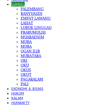
SUMSEL
PALEMBANG
BANYUASIN
EMPAT LAWANG
LAHAT
LUBUK LINGGAU
PRABUMULIH
MUARAENIM
MUBA
MURA
OGAN ILIR
MURATARA
OKI
OKU
OKUS
OKUT
PAGARALAM
PALI
EKONOMI & BISNIS
HUKUM
KALAM
HUMANITY