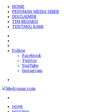
HOME
PEDOMAN MEDIA SIBER
DISCLAIMER
TIM REDAKSI
TENTANG KAMI
Sidebar
Random
Article
Log
In
Follow
Facebook
Twitter
YouTube
Instagram
Menu
Search
for
HOME
NASIONAL