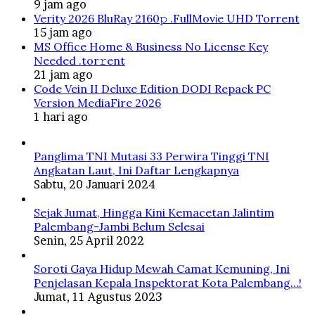
9 jam ago
Verity 2026 BluRay 2160𝚙 .FullMov𝗂e UHD Torrent
15 jam ago
MS Office Home & Business No License Key
Needed .tоr𝚛еnt
21 jam ago
Code Vein II Deluxe Edition DODI Repack PC
Version MediaFire 2026
1 hari ago
Panglima TNI Mutasi 33 Perwira Tinggi TNI
Angkatan Laut, Ini Daftar Lengkapnya
Sabtu, 20 Januari 2024
Sejak Jumat, Hingga Kini Kemacetan Jalintim
Palembang-Jambi Belum Selesai
Senin, 25 April 2022
Soroti Gaya Hidup Mewah Camat Kemuning, Ini
Penjelasan Kepala Inspektorat Kota Palembang…!
Jumat, 11 Agustus 2023