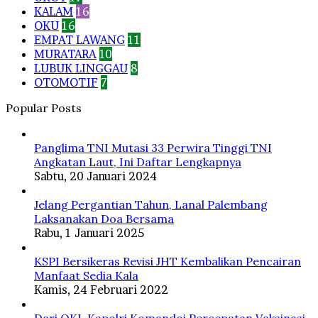
KALAM
16
OKU
16
EMPAT LAWANG
11
MURATARA
10
LUBUK LINGGAU
8
OTOMOTIF
7
Popular Posts
Panglima TNI Mutasi 33 Perwira Tinggi TNI
Angkatan Laut, Ini Daftar Lengkapnya
Sabtu, 20 Januari 2024
Jelang Pergantian Tahun, Lanal Palembang
Laksanakan Doa Bersama
Rabu, 1 Januari 2025
KSPI Bersikeras Revisi JHT Kembalikan Pencairan
Manfaat Sedia Kala
Kamis, 24 Februari 2022
Dari OKI, Kapolri Komandoi Percepatan Vaksinasi