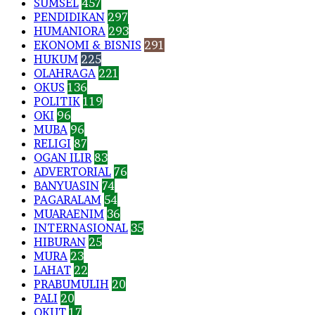
SUMSEL
457
PENDIDIKAN
297
HUMANIORA
293
EKONOMI & BISNIS
291
HUKUM
225
OLAHRAGA
221
OKUS
136
POLITIK
119
OKI
96
MUBA
96
RELIGI
87
OGAN ILIR
83
ADVERTORIAL
76
BANYUASIN
74
PAGARALAM
54
MUARAENIM
36
INTERNASIONAL
35
HIBURAN
25
MURA
23
LAHAT
22
PRABUMULIH
20
PALI
20
OKUT
17