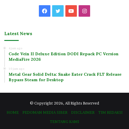
Facebook
Twitter
YouTube
Instagram
Latest News
4 jam ago
Code Vein II Deluxe Edition DODI Repack PC Version
MediaFire 2026
10 jam ago
Metal Gear Solid Delta: Snake Eater Crack FLT Release
Bypass Steam for Desktop
© Copyright 2026, All Rights Reserved
HOME
PEDOMAN MEDIA SIBER
DISCLAIMER
TIM REDAKSI
TENTANG KAMI