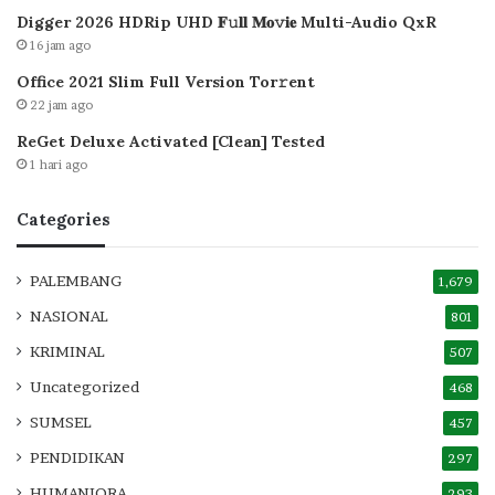
Digger 2026 HDRip UHD 𝐅𝚞𝐥𝐥 𝐌𝐨𝚟𝐢𝐞 Multi-Audio QxR
16 jam ago
Office 2021 Slim Full Version Tor𝚛ent
22 jam ago
ReGet Deluxe Activated [Clean] Tested
1 hari ago
Categories
PALEMBANG
1,679
NASIONAL
801
KRIMINAL
507
Uncategorized
468
SUMSEL
457
PENDIDIKAN
297
HUMANIORA
293