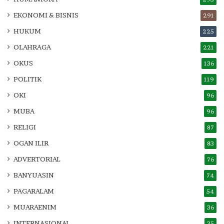
EKONOMI & BISNIS
291
HUKUM
225
OLAHRAGA
221
OKUS
136
POLITIK
119
OKI
96
MUBA
96
RELIGI
87
OGAN ILIR
83
ADVERTORIAL
76
BANYUASIN
74
PAGARALAM
54
MUARAENIM
36
INTERNASIONAL
35