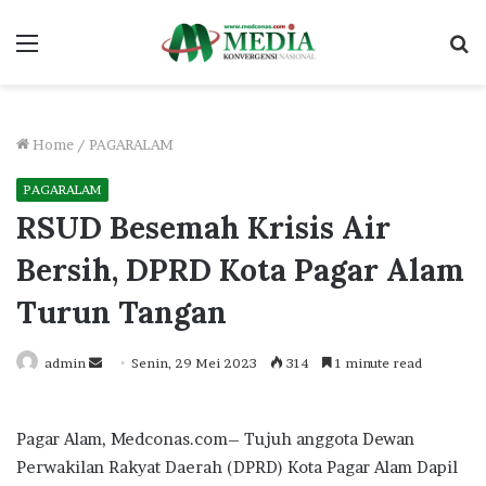
Menu
S
fo
Home
/
PAGARALAM
PAGARALAM
RSUD Besemah Krisis Air
Bersih, DPRD Kota Pagar Alam
Turun Tangan
Send
admin
Senin, 29 Mei 2023
314
1 minute read
an
email
Pagar Alam, Medconas.com– Tujuh anggota Dewan
Perwakilan Rakyat Daerah (DPRD) Kota Pagar Alam Dapil