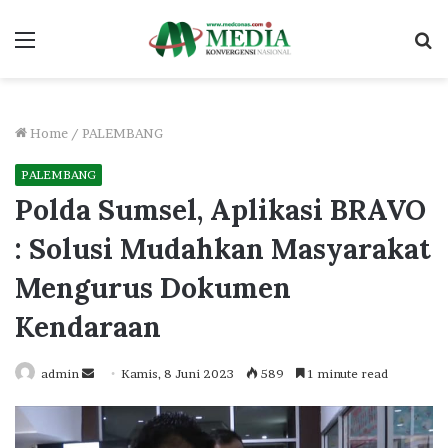
Menu
S
fo
Home
/
PALEMBANG
PALEMBANG
Polda Sumsel, Aplikasi BRAVO
: Solusi Mudahkan Masyarakat
Mengurus Dokumen
Kendaraan
Send
admin
Kamis, 8 Juni 2023
589
1 minute read
an
email