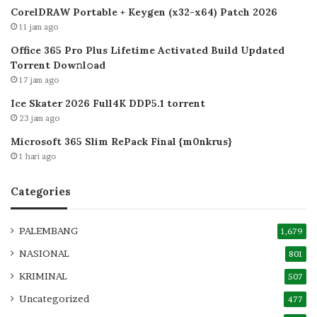
CorelDRAW Portable + Keygen (x32-x64) Patch 2026
11 jam ago
Office 365 Pro Plus Lifetime Activated Build Updated
Torrent Dow𝚗l𝚘аd
17 jam ago
Ice Skater 2026 Full4K DDP5.1 torrent
23 jam ago
Microsoft 365 Slim RePack Final {m0nkrus}
1 hari ago
Categories
PALEMBANG
1,679
NASIONAL
801
KRIMINAL
507
Uncategorized
477