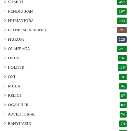
SUMSEL
457
PENDIDIKAN
297
HUMANIORA
293
EKONOMI & BISNIS
291
HUKUM
225
OLAHRAGA
221
OKUS
136
POLITIK
119
OKI
96
MUBA
96
RELIGI
87
OGAN ILIR
83
ADVERTORIAL
76
BANYUASIN
74