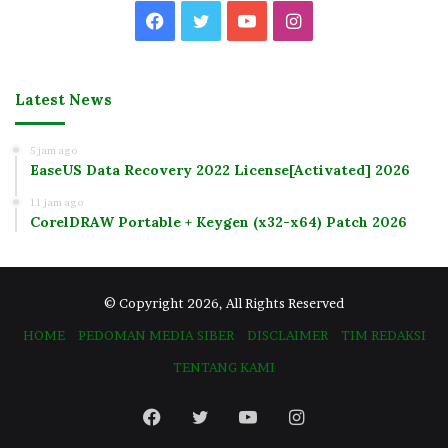
Facebook
Twitter
YouTube
Instagram
Latest News
5 jam ago
EaseUS Data Recovery 2022 License[Activated] 2026
11 jam ago
CorelDRAW Portable + Keygen (x32-x64) Patch 2026
© Copyright 2026, All Rights Reserved
HOME
PEDOMAN MEDIA SIBER
DISCLAIMER
TIM REDAKSI
TENTANG KAMI
Facebook
Twitter
YouTube
Instagram