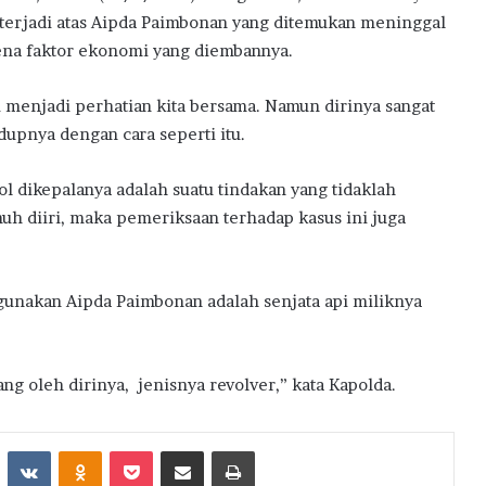
terjadi atas Aipda Paimbonan yang ditemukan meninggal
rena faktor ekonomi yang diembannya.
ni menjadi perhatian kita bersama. Namun dirinya sangat
pnya dengan cara seperti itu.
 dikepalanya adalah suatu tindakan yang tidaklah
nuh diiri, maka pemeriksaan terhadap kasus ini juga
gunakan Aipda Paimbonan adalah senjata api miliknya
gang oleh dirinya, jenisnya revolver,” kata Kapolda.
st
Reddit
VKontakte
Odnoklassniki
Pocket
Share via Email
Print