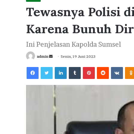
Tewasnya Polisi 
Karena Bunuh Dir
Ini Penjelasan Kapolda Sumsel
Send
admin
Senin, 19 Juni 2023
an
Facebook
Twitter
LinkedIn
Tumblr
Pinterest
Reddit
VKont
email