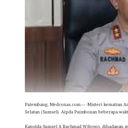
Palembang, Medconas.com—-Misteri kematian Ang
Selatan (Sumsel) Aipda Paimbonan beberapa wakt
Kapolda Sumsel A Rachmad Wibowo, dihadapan me