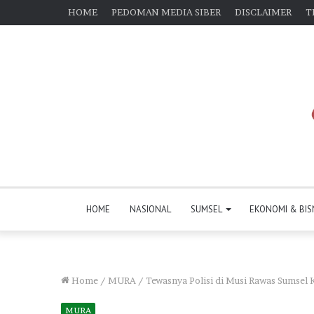
HOME
PEDOMAN MEDIA SIBER
DISCLAIMER
T
HOME
NASIONAL
SUMSEL
EKONOMI & BIS
Home
/
MURA
/
Tewasnya Polisi di Musi Rawas Sumsel 
MURA