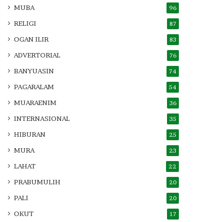
MUBA
96
RELIGI
87
OGAN ILIR
83
ADVERTORIAL
76
BANYUASIN
74
PAGARALAM
54
MUARAENIM
36
INTERNASIONAL
35
HIBURAN
25
MURA
23
LAHAT
22
PRABUMULIH
20
PALI
20
OKUT
17