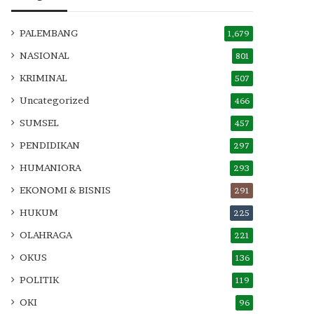
PALEMBANG
1,679
NASIONAL
801
KRIMINAL
507
Uncategorized
466
SUMSEL
457
PENDIDIKAN
297
HUMANIORA
293
EKONOMI & BISNIS
291
HUKUM
225
OLAHRAGA
221
OKUS
136
POLITIK
119
OKI
96