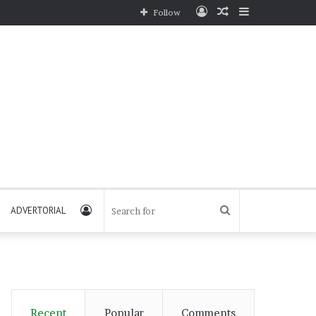
Log
Random
Sidebar
Follow
In
Article
Log
Search
ADVERTORIAL
In
for
Recent
Popular
Comments