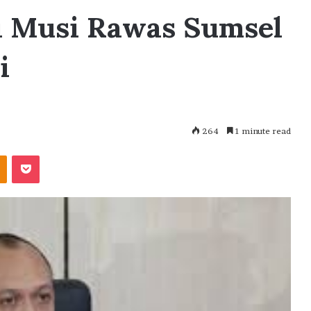
di Musi Rawas Sumsel
i
264
1 minute read
akte
Odnoklassniki
Pocket