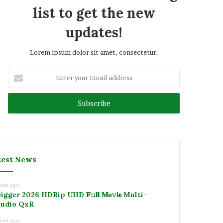
list to get the new
updates!
Lorem ipsum dolor sit amet, consectetur.
Enter
your
Email
address
test News
 jam ago
igger 2026 HDRip UHD 𝐅𝚞𝐥𝐥 𝐌𝐨𝚟𝐢𝐞 Multi-
udio QxR
 jam ago