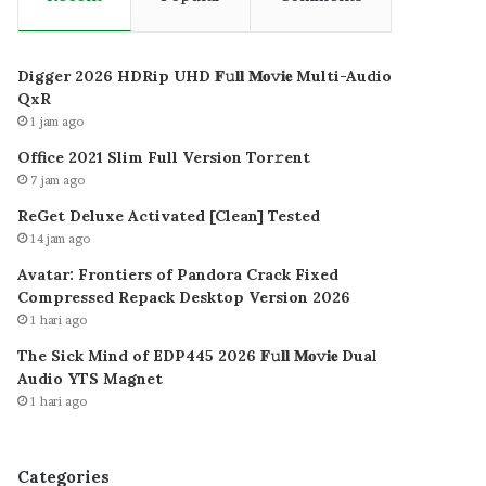
Digger 2026 HDRip UHD 𝐅𝚞𝐥𝐥 𝐌𝐨𝚟𝐢𝐞 Multi-Audio
QxR
1 jam ago
Office 2021 Slim Full Version Tor𝚛ent
7 jam ago
ReGet Deluxe Activated [Clean] Tested
14 jam ago
Avatar: Frontiers of Pandora Crack Fixed
Compressed Repack Desktop Version 2026
1 hari ago
The Sick Mind of EDP445 2026 𝐅𝚞𝐥𝐥 𝐌𝐨𝚟𝐢𝐞 Dual
Audio YTS Magnet
1 hari ago
Categories