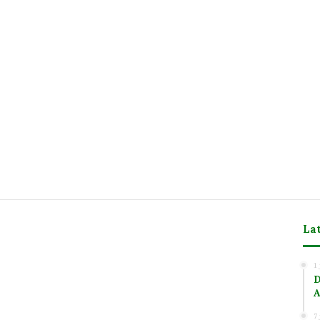
La
m
1
D
A
7