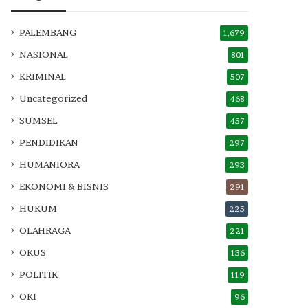
PALEMBANG
1,679
NASIONAL
801
KRIMINAL
507
Uncategorized
468
SUMSEL
457
PENDIDIKAN
297
HUMANIORA
293
EKONOMI & BISNIS
291
HUKUM
225
OLAHRAGA
221
OKUS
136
POLITIK
119
OKI
96