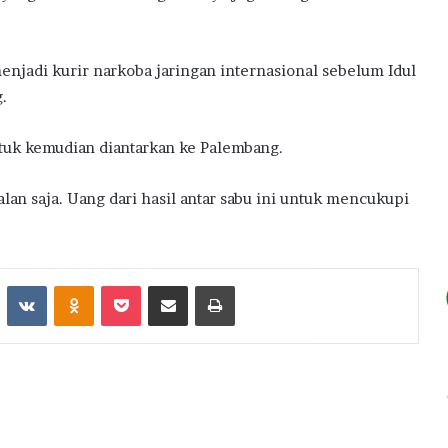
njadi kurir narkoba jaringan internasional sebelum Idul
.
untuk kemudian diantarkan ke Palembang.
jalan saja. Uang dari hasil antar sabu ini untuk mencukupi
st
Reddit
VKontakte
Odnoklassniki
Pocket
Share via Email
Print