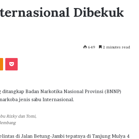
ternasional Dibekuk
649
2 minutes read
akte
Odnoklassniki
Pocket
itangkap Badan Narkotika Nasional Provinsi (BNNP)
arkoba jenis sabu Internasional.
abu Rizky dan Tomi,
alembang
intas di Jalan Betung-Jambi tepatnya di Tanjung Mulya 4