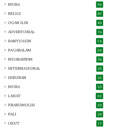
MUBA
96
RELIGI
87
OGAN ILIR
83
ADVERTORIAL
76
BANYUASIN
74
PAGARALAM
54
MUARAENIM
36
INTERNASIONAL
35
HIBURAN
25
MURA
23
LAHAT
22
PRABUMULIH
20
PALI
20
OKUT
17