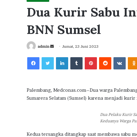
Dua Kurir Sabu In
BNN Sumsel
Send
admin
Jumat, 23 Juni 2023
an
Facebook
Twitter
LinkedIn
Tumblr
Pinterest
Reddit
VKont
email
Palembang, Medconas.com–Dua warga Palembang d
Sumarera Selatam (Sumsel) karena menjadi kurir n
Dua Pelaku Kurir S
Keduanya Warga P
Kedua tersangka ditangkap saat membawa sabu mel