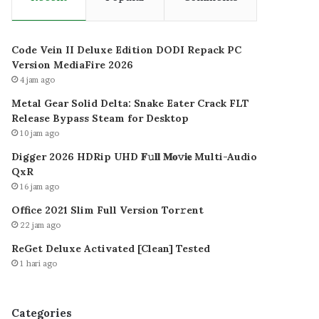
Code Vein II Deluxe Edition DODI Repack PC
Version MediaFire 2026
4 jam ago
Metal Gear Solid Delta: Snake Eater Crack FLT
Release Bypass Steam for Desktop
10 jam ago
Digger 2026 HDRip UHD 𝐅𝚞𝐥𝐥 𝐌𝐨𝚟𝐢𝐞 Multi-Audio
QxR
16 jam ago
Office 2021 Slim Full Version Tor𝚛ent
22 jam ago
ReGet Deluxe Activated [Clean] Tested
1 hari ago
Categories