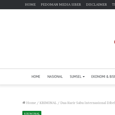
HOME
PEDOMAN MEDIA SIBER
DISCLAIMER
T
HOME
NASIONAL
SUMSEL
EKONOMI & BIS
Home
/
KRIMINAL
/
Dua Kurir Sabu Internasional Di
KRIMINAL