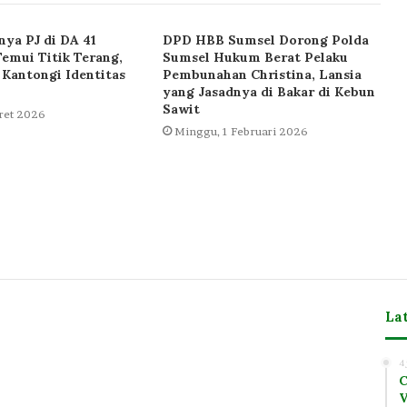
ya PJ di DA 41
DPD HBB Sumsel Dorong Polda
emui Titik Terang,
Sumsel Hukum Berat Pelaku
 Kantongi Identitas
Pembunahan Christina, Lansia
yang Jasadnya di Bakar di Kebun
Sawit
ret 2026
Minggu, 1 Februari 2026
La
4
C
m
V