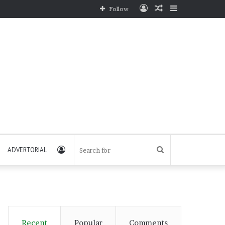
Log
Random
Sidebar
Follow
In
Article
Log
Search
ADVERTORIAL
In
for
Recent
Popular
Comments