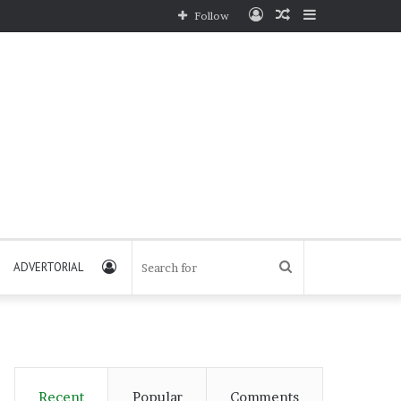
Log
Random
Sidebar
Follow
In
Article
Log
Search
ADVERTORIAL
In
for
Recent
Popular
Comments