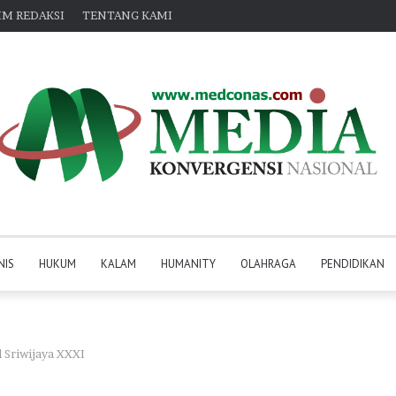
IM REDAKSI
TENTANG KAMI
NIS
HUKUM
KALAM
HUMANITY
OLAHRAGA
PENDIDIKAN
l Sriwijaya XXXI