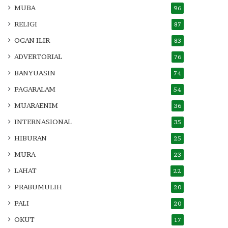
MUBA
96
RELIGI
87
OGAN ILIR
83
ADVERTORIAL
76
BANYUASIN
74
PAGARALAM
54
MUARAENIM
36
INTERNASIONAL
35
HIBURAN
25
MURA
23
LAHAT
22
PRABUMULIH
20
PALI
20
OKUT
17