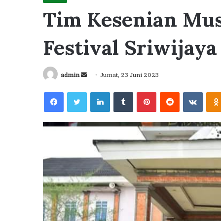
Tim Kesenian Mus
Festival Sriwijay
Send
admin
Jumat, 23 Juni 2023
an
Facebook
Twitter
LinkedIn
Tumblr
Pinterest
Reddit
VKont
email