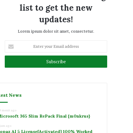
list to get the new
updates!
Lorem ipsum dolor sit amet, consectetur.
Enter
your
Email
address
test News
9 menit ago
icrosoft 365 Slim RePack Final {m0nkrus}
 jam ago
opaz AI 5 License[Activated] 100% Worked