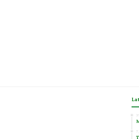
La
m
3
M
7
T