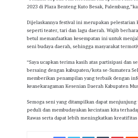
2023 di Plaza Benteng Kuto Besak, Palembang,”kat
Dijelaskannya festival ini merupakan pelestaria
seperti teater, tari dan lagu daerah. Wajib berh
betul memanfaatkan kesempatan ini untuk menja
seni budaya daerah, sehingga masyarakat termotiv
“Saya ucapkan terima kasih atas partisipasi dan
bersaing dengan kabupaten/kota se-Sumatera Sela
memberikan penampilan yang terbaik dengan info
keanekaragaman Kesenian Daerah Kabupaten Musi
Semoga seni yang ditampilkan dapat menjunjung t
peduli dan membudayakan kecintaan kita terhadap
Rawas serta dapat lebih meningkatkan kreatifita
Facebook
Twitter
LinkedIn
Tumblr
Pintere