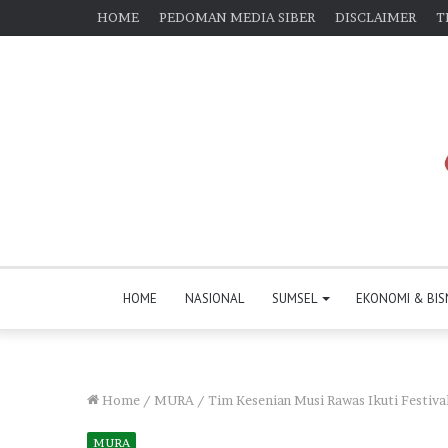
HOME
PEDOMAN MEDIA SIBER
DISCLAIMER
T
HOME
NASIONAL
SUMSEL
EKONOMI & BIS
Home
/
MURA
/
Tim Kesenian Musi Rawas Ikuti Festiva
MURA