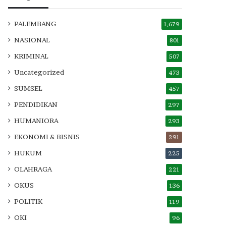
PALEMBANG
1,679
NASIONAL
801
KRIMINAL
507
Uncategorized
473
SUMSEL
457
PENDIDIKAN
297
HUMANIORA
293
EKONOMI & BISNIS
291
HUKUM
225
OLAHRAGA
221
OKUS
136
POLITIK
119
OKI
96