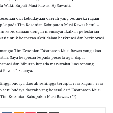
a Wakil Bupati Musi Rawas, Hj Suwarti.
n kesenian dan kebudayaan daerah yang beraneka ragam
arap kepada Tim Kesenian Kabupaten Musi Rawas betul –
lin kebersamaan dengan memasyarakatkan pelestarian
asi untuk berperan aktif dalam berkreasi dan berinovasi.
 semangat Tim Kesenian Kabupaten Musi Rawas yang akan
tan. Saya berpesan kepada peserta agar dapat
rmasi dan hiburan kepada masyarakat luas tentang
 Rawas,” katanya.
inggi budaya daerah sehingga tercipta rasa kagum, rasa
 seni budaya daerah yang berasal dari Kabupaten Musi
s Tim Kesenian Kabupaten Musi Rawas. (**)
st
Reddit
VKontakte
Odnoklassniki
Pocket
Share via Email
Print