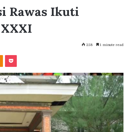
i Rawas Ikuti
a XXXI
258
1 minute read
akte
Odnoklassniki
Pocket