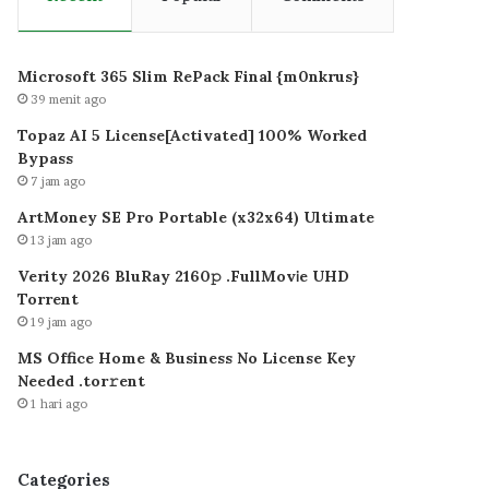
Microsoft 365 Slim RePack Final {m0nkrus}
39 menit ago
Topaz AI 5 License[Activated] 100% Worked
Bypass
7 jam ago
ArtMoney SE Pro Portable (x32x64) Ultimate
13 jam ago
Verity 2026 BluRay 2160𝚙 .FullMov𝗂e UHD
Torrent
19 jam ago
MS Office Home & Business No License Key
Needed .tоr𝚛еnt
1 hari ago
Categories