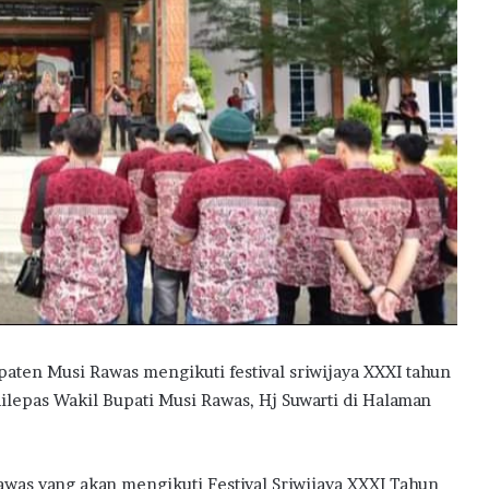
ten Musi Rawas mengikuti festival sriwijaya XXXI tahun
dilepas Wakil Bupati Musi Rawas, Hj Suwarti di Halaman
was yang akan mengikuti Festival Sriwijaya XXXI Tahun