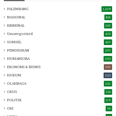
PALEMBANG
1,679
NASIONAL
801
KRIMINAL
507
Uncategorized
475
SUMSEL
457
PENDIDIKAN
297
HUMANIORA
293
EKONOMI & BISNIS
291
HUKUM
225
OLAHRAGA
221
OKUS
136
POLITIK
119
OKI
96