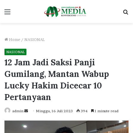
Menu
S
fo
Home
/
NASIONAL
NASIONAL
12 Jam Jadi Saksi Panji
Gumilang, Mantan Wabup
Lucky Hakim Dicecar 10
Pertanyaan
Send
admin
Minggu, 16 Juli 2023
394
1 minute read
an
email