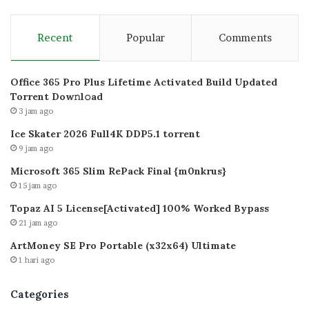
Recent
Popular
Comments
Office 365 Pro Plus Lifetime Activated Build Updated
Torrent Dow𝚗l𝚘аd
3 jam ago
Ice Skater 2026 Full4K DDP5.1 torrent
9 jam ago
Microsoft 365 Slim RePack Final {m0nkrus}
15 jam ago
Topaz AI 5 License[Activated] 100% Worked Bypass
21 jam ago
ArtMoney SE Pro Portable (x32x64) Ultimate
1 hari ago
Categories