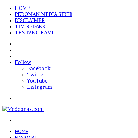
HOME
PEDOMAN MEDIA SIBER
DISCLAIMER
TIM REDAKSI
TENTANG KAMI
Sidebar
Random
Article
Log
In
Follow
Facebook
Twitter
YouTube
Instagram
Menu
Search
for
HOME
NASIONAL