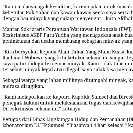
“Kami mulanya agak kesulitan, karena jalan untuk masuk 
kebetulan Pak Yohan dan kawan-kawan serta saya serta
dengan bau minyak yang cukup menyengat,” kata Afdhal 
Mantan Sekretaris Persatuan Wartawan Indonesia (PWI)
Reskrimsus AKBP Putu Yudha yang menugaskan anak buah
penimbunan dan usaha membuang sebagian minyak yang 
“Kita bersyukur kepada Allah Tuhan Yang Maha Kuasa kar
Rachmad Wibowo yang kita ketahui selama ini sangat te
saya patut diduga tercemar minyak. Kami tidak tahu mi
tersebut minyak legal atau illegal, saya tidak bisa men
Sebagai warga yang lahan miliknya ditumpahi minyak, k
merasa dirugikan.
“Kami melaporkan ke Kapolri, Kapolda Sumsel dan Diresk
penegak hukum untuk melaksanakan tugas dan kewajiban
Direskrimsus selama ini,” katanya.
Petugas dari Dinas Lingkungan Hidup dan Pertanahan (D
laboratorium DLHP Sumsel. “Biasanya 14 hari selesai,” ka