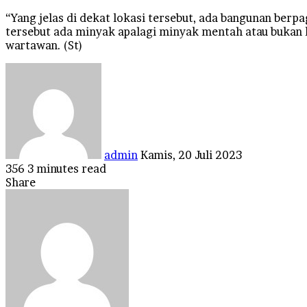
“Yang jelas di dekat lokasi tersebut, ada bangunan berp
tersebut ada minyak apalagi minyak mentah atau bukan ki
wartawan. (St)
Send
an
email
admin
Kamis, 20 Juli 2023
356
3 minutes read
Facebook
Twitter
LinkedIn
Tumblr
Pinterest
Reddit
VKontakte
Odnoklassniki
Pocket
Share
Facebook
Twitter
LinkedIn
Tumblr
Pinterest
Reddit
VKontakte
Odnoklassniki
Pocket
Share
Print
via
Email