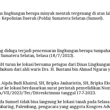
ngkungan berupa minyak mentah tergenang di atas lahan
 Kepolisian Daerah (Polda) Sumatera Selatan (Sumsel).
yang diduga terjadi pencemaran lingkungan berupa tumpah
 Sumatera Selatan, Selasa (18/7/2023).
 SH turun ke lokasi bersama petugas dari Dinas Lingkung
a hukum dari ahli waris Drs. H. Bustami bin Ahmad Ngaran
Aipda Budi Khairul, SH, Bripka Jauharistin, SH, Bripka Ek
ebut ke lokasi berdasarkan surat perintah penyelidikan 
a/VII/2023/Ter/Ditreskrimsus tanggal 17-7-2023.
a Sumsel tidak bisa langsung ke lokasi tanah pada Selasa
abaring, Palembang, pengacara yang anggota Kongres Advo