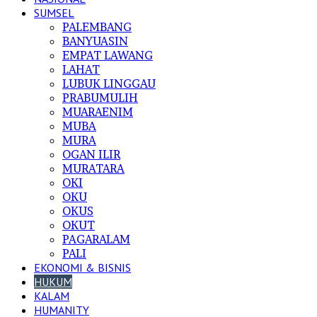
SUMSEL
PALEMBANG
BANYUASIN
EMPAT LAWANG
LAHAT
LUBUK LINGGAU
PRABUMULIH
MUARAENIM
MUBA
MURA
OGAN ILIR
MURATARA
OKI
OKU
OKUS
OKUT
PAGARALAM
PALI
EKONOMI & BISNIS
HUKUM
KALAM
HUMANITY