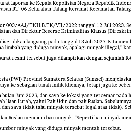
at laporan ke Kepala Kepolisian Negara Republik Indones
san RT. 06 Kelurahan Talang Keramat Kecamatan Talang 
r 003/AAJ/TNH.B.TK/VII/2022 tanggal 12 Juli 2023. Sela
atan dan Direktur Reserse Kriminalitas Khusus (Direskri
 diserahkan langsung pada tanggal 13 Juli 2023. Kita me
 limbah yang diduga minyak, apalagi minyak illegal,” k
rat resmi tersebut juga dilampirkan dengan sejumlah fot
ia (PWI) Provinsi Sumatera Selatan (Sumsel) menjelask
a ke sebagian tanah milik kliennya, tetapi juga ke beber
bulan Juni 2023, dan saya ke lokasi yang tercemar pada 
 lisan Lurah, yakni Pak Udin dan pak Ruslan. Sebelumnya 
n saya tidak tahu minyak tersebut legal atau tidak). Se
n dan Ruslan mencium bau minyak. “Seperti bau minyak men
 sumber minyak yang diduga minyak mentah tersebut.