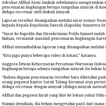
Advokat Afdhal Azmi Jambak sebelumnya mengirimkan sur
pencemaran lingkungan berupa tumpahan minyak di kawa
diduga tercemar oleh limbah minyak.
Laporan tersebut disampaikan melalui surat nomor Nomo
kepada Kepala Kepolisian Daerah (Kapolda) Sumatera Sel
“Surat ke Kapolda dan Direskrimsus Polda Sumsel sudah
hukum, termasuk masalah pencemaran lingkungan karena
Afdhal menambahkan laporan yang disampaikan melalui su
“Kita juga punya beberapa video di lokasi,” katanya.
Anggota Dewan Kehormatan Persatuan Wartawan Indones
lingkungan berupa adanya tumpahan minyak itu bukan hany
“Bahwa dugaan pencemaran tersebut baru diketahui pada 
orang pegawai kantor Lurah Talang Keramat atas perintah
diduga tercemar dengan minyak (diduga minyak mentah da
Afdhal dan pegawai lurah yang ikut ke lokasi yakni Udi
Namun demikian, dia belum mengetahui pasti dari mana