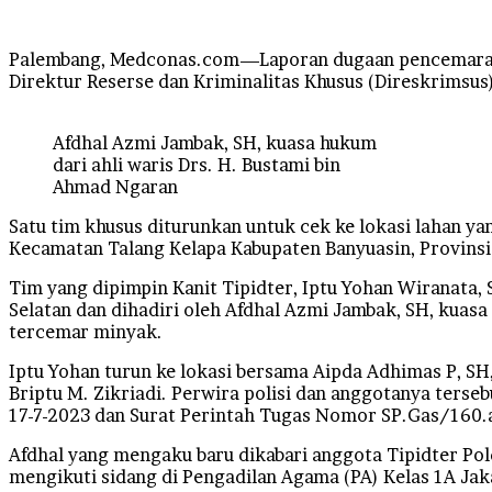
Facebook
Twitter
LinkedIn
Tumblr
Pinterest
Reddit
VKontakte
Odnoklassniki
Pocket
Palembang, Medconas.com—Laporan dugaan pencemaran li
Direktur Reserse dan Kriminalitas Khusus (Direskrimsus)
Afdhal Azmi Jambak, SH, kuasa hukum
dari ahli waris Drs. H. Bustami bin
Ahmad Ngaran
Satu tim khusus diturunkan untuk cek ke lokasi lahan 
Kecamatan Talang Kelapa Kabupaten Banyuasin, Provinsi
Tim yang dipimpin Kanit Tipidter, Iptu Yohan Wiranata,
Selatan dan dihadiri oleh Afdhal Azmi Jambak, SH, kuas
tercemar minyak.
Iptu Yohan turun ke lokasi bersama Aipda Adhimas P, SH, 
Briptu M. Zikriadi. Perwira polisi dan anggotanya ters
17-7-2023 dan Surat Perintah Tugas Nomor SP.Gas/160.
Afdhal yang mengaku baru dikabari anggota Tipidter Pold
mengikuti sidang di Pengadilan Agama (PA) Kelas 1A Jak