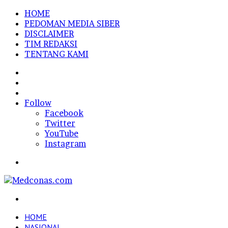
HOME
PEDOMAN MEDIA SIBER
DISCLAIMER
TIM REDAKSI
TENTANG KAMI
Sidebar
Random
Article
Log
In
Follow
Facebook
Twitter
YouTube
Instagram
Menu
Search
for
HOME
NASIONAL