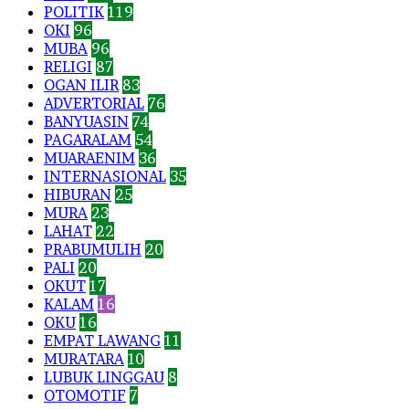
POLITIK
119
OKI
96
MUBA
96
RELIGI
87
OGAN ILIR
83
ADVERTORIAL
76
BANYUASIN
74
PAGARALAM
54
MUARAENIM
36
INTERNASIONAL
35
HIBURAN
25
MURA
23
LAHAT
22
PRABUMULIH
20
PALI
20
OKUT
17
KALAM
16
OKU
16
EMPAT LAWANG
11
MURATARA
10
LUBUK LINGGAU
8
OTOMOTIF
7