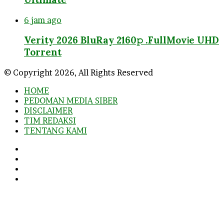
6 jam ago
Verity 2026 BluRay 2160𝚙 .FullMov𝗂e UHD
Torrent
© Copyright 2026, All Rights Reserved
HOME
PEDOMAN MEDIA SIBER
DISCLAIMER
TIM REDAKSI
TENTANG KAMI
Facebook
Twitter
YouTube
Instagram
Facebook
Twitter
WhatsApp
Telegram
Viber
Back
to
top