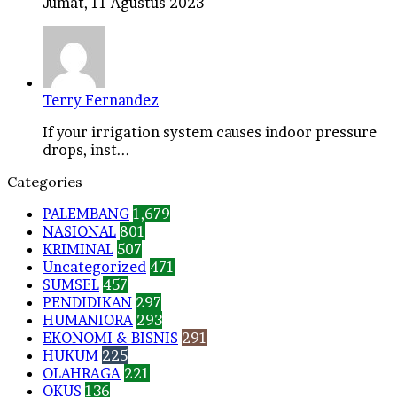
Jumat, 11 Agustus 2023
Terry Fernandez
If your irrigation system causes indoor pressure
drops, inst...
Categories
PALEMBANG
1,679
NASIONAL
801
KRIMINAL
507
Uncategorized
471
SUMSEL
457
PENDIDIKAN
297
HUMANIORA
293
EKONOMI & BISNIS
291
HUKUM
225
OLAHRAGA
221
OKUS
136