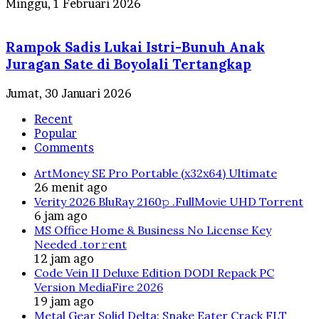
Minggu, 1 Februari 2026
Rampok Sadis Lukai Istri-Bunuh Anak
Juragan Sate di Boyolali Tertangkap
Jumat, 30 Januari 2026
Recent
Popular
Comments
ArtMoney SE Pro Portable (x32x64) Ultimate
26 menit ago
Verity 2026 BluRay 2160𝚙 .FullMov𝗂e UHD Torrent
6 jam ago
MS Office Home & Business No License Key
Needed .tоr𝚛еnt
12 jam ago
Code Vein II Deluxe Edition DODI Repack PC
Version MediaFire 2026
19 jam ago
Metal Gear Solid Delta: Snake Eater Crack FLT