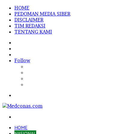
HOME
PEDOMAN MEDIA SIBER
DISCLAIMER
TIM REDAKSI
TENTANG KAMI
Sidebar
Random
Article
Log
In
Follow
Menu
Search
for
HOME
NASIONAL