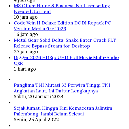
MS Office Home & Business No License Key
Needed .tоr𝚛еnt
10 jam ago
Code Vein II Deluxe Edition DODI Repack PC
Version MediaFire 2026
16 jam ago
Metal Gear Solid Delta: Snake Eater Crack FLT
Release Bypass Steam for Desktop
23 jam ago
Digger 2026 HDRip UHD 𝐅𝚞𝐥𝐥 𝐌𝐨𝚟𝐢𝐞 Multi-Audio
QxR
1 hari ago
Panglima TNI Mutasi 33 Perwira Tinggi TNI
Angkatan Laut, Ini Daftar Lengkapnya
Sabtu, 20 Januari 2024
Sejak Jumat, Hingga Kini Kemacetan Jalintim
Palembang-Jambi Belum Selesai
Senin, 25 April 2022