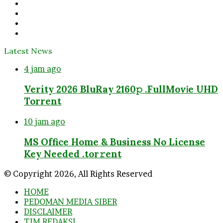
Facebook
Twitter
YouTube
Instagram
Latest News
4 jam ago
Verity 2026 BluRay 2160𝚙 .FullMov𝗂e UHD
Torrent
10 jam ago
MS Office Home & Business No License
Key Needed .tоr𝚛еnt
© Copyright 2026, All Rights Reserved
HOME
PEDOMAN MEDIA SIBER
DISCLAIMER
TIM REDAKSI