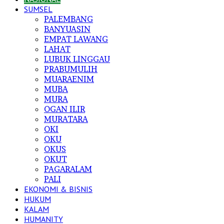
SUMSEL
PALEMBANG
BANYUASIN
EMPAT LAWANG
LAHAT
LUBUK LINGGAU
PRABUMULIH
MUARAENIM
MUBA
MURA
OGAN ILIR
MURATARA
OKI
OKU
OKUS
OKUT
PAGARALAM
PALI
EKONOMI & BISNIS
HUKUM
KALAM
HUMANITY