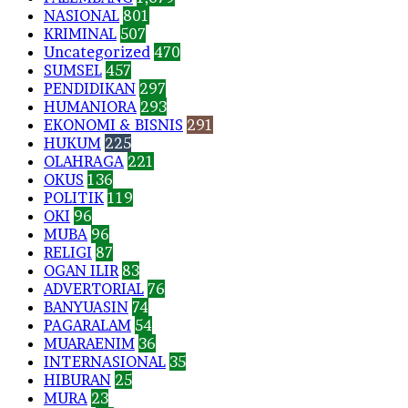
NASIONAL
801
KRIMINAL
507
Uncategorized
470
SUMSEL
457
PENDIDIKAN
297
HUMANIORA
293
EKONOMI & BISNIS
291
HUKUM
225
OLAHRAGA
221
OKUS
136
POLITIK
119
OKI
96
MUBA
96
RELIGI
87
OGAN ILIR
83
ADVERTORIAL
76
BANYUASIN
74
PAGARALAM
54
MUARAENIM
36
INTERNASIONAL
35
HIBURAN
25
MURA
23