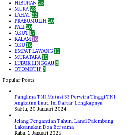
HIBURAN
25
MURA
23
LAHAT
22
PRABUMULIH
20
PALI
20
OKUT
17
KALAM
16
OKU
16
EMPAT LAWANG
11
MURATARA
10
LUBUK LINGGAU
8
OTOMOTIF
7
Popular Posts
Panglima TNI Mutasi 33 Perwira Tinggi TNI
Angkatan Laut, Ini Daftar Lengkapnya
Sabtu, 20 Januari 2024
Jelang Pergantian Tahun, Lanal Palembang
Laksanakan Doa Bersama
Rabu, 1 Januari 2025