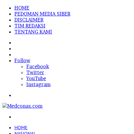
HOME
PEDOMAN MEDIA SIBER
DISCLAIMER
TIM REDAKSI
TENTANG KAMI
Sidebar
Random
Article
Log
In
Follow
Facebook
Twitter
YouTube
Instagram
Menu
Search
for
HOME
NASIONAL