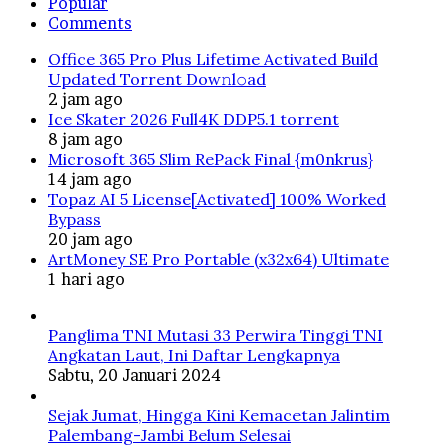
Popular
Comments
Office 365 Pro Plus Lifetime Activated Build
Updated Torrent Dow𝚗l𝚘аd
2 jam ago
Ice Skater 2026 Full4K DDP5.1 torrent
8 jam ago
Microsoft 365 Slim RePack Final {m0nkrus}
14 jam ago
Topaz AI 5 License[Activated] 100% Worked
Bypass
20 jam ago
ArtMoney SE Pro Portable (x32x64) Ultimate
1 hari ago
Panglima TNI Mutasi 33 Perwira Tinggi TNI
Angkatan Laut, Ini Daftar Lengkapnya
Sabtu, 20 Januari 2024
Sejak Jumat, Hingga Kini Kemacetan Jalintim
Palembang-Jambi Belum Selesai