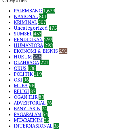
Categories
PALEMBANG
1,679
NASIONAL
801
KRIMINAL
507
Uncategorized
475
SUMSEL
457
PENDIDIKAN
297
HUMANIORA
293
EKONOMI & BISNIS
291
HUKUM
225
OLAHRAGA
221
OKUS
136
POLITIK
119
OKI
96
MUBA
96
RELIGI
87
OGAN ILIR
83
ADVERTORIAL
76
BANYUASIN
74
PAGARALAM
54
MUARAENIM
36
INTERNASIONAL
35