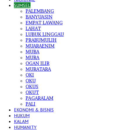
SUMSEL
PALEMBANG
BANYUASIN
EMPAT LAWANG
LAHAT
LUBUK LINGGAU
PRABUMULIH
MUARAENIM
MUBA
MURA
OGAN ILIR
MURATARA
OKI
OKU
OKUS
OKUT
PAGARALAM
PALI
EKONOMI & BISNIS
HUKUM
KALAM
HUMANITY