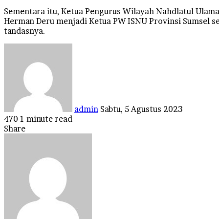
Sementara itu, Ketua Pengurus Wilayah Nahdlatul Ulam
Herman Deru menjadi Ketua PW ISNU Provinsi Sumsel sec
tandasnya.
Send
an
email
admin
Sabtu, 5 Agustus 2023
470
1 minute read
Facebook
Twitter
LinkedIn
Tumblr
Pinterest
Reddit
VKontakte
Odnoklassniki
Pocket
Share
Facebook
Twitter
LinkedIn
Tumblr
Pinterest
Reddit
VKontakte
Odnoklassniki
Pocket
Share
Print
via
Email