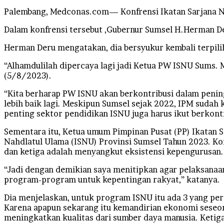
Palembang, Medconas.com— Konfrensi Ikatan Sarjana Nah
Dalam konfrensi tersebut ,Gubernur Sumsel H.Herman De
Herman Deru mengatakan, dia bersyukur kembali terpili
“Alhamdulilah dipercaya lagi jadi Ketua PW ISNU Sums. 
(5/8/2023).
“Kita berharap PW ISNU akan berkontribusi dalam penin
lebih baik lagi. Meskipun Sumsel sejak 2022, IPM sudah k
penting sektor pendidikan ISNU juga harus ikut berkontr
Sementara itu, Ketua umum Pimpinan Pusat (PP) Ikatan S
Nahdlatul Ulama (ISNU) Provinsi Sumsel Tahun 2023. Ko
dan ketiga adalah menyangkut eksistensi kepengurusan.
“Jadi dengan demikian saya menitipkan agar pelaksana
program-program untuk kepentingan rakyat,” katanya.
Dia menjelaskan, untuk program ISNU itu ada 3 yang pe
Karena apapun sekarang itu kemandirian ekonomi seseora
meningkatkan kualitas dari sumber daya manusia. Ketiga 