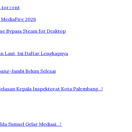
.tоr𝚛еnt
n MediaFire 2026
ase Bypass Steam for Desktop
n Laut, Ini Daftar Lengkapnya
bang-Jambi Belum Selesai
elasan Kepala Inspektorat Kota Palembang…!
lda Sumsel Gelar Mediasi…!