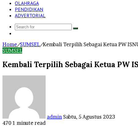
OLAHRAGA
PENDIDIKAN
ADVERTORIAL
Search
Log
for
In
Home
/
SUMSEL
/
Kembali Terpilih Sebagai Ketua PW ISN
SUMSEL
Kembali Terpilih Sebagai Ketua PW I
Send
an
email
admin
Sabtu, 5 Agustus 2023
470
1 minute read
Facebook
Twitter
LinkedIn
Tumblr
Pinterest
Reddit
VKontakte
Odnoklassniki
Pocket