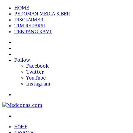
HOME
PEDOMAN MEDIA SIBER
DISCLAIMER
TIM REDAKSI
TENTANG KAMI
Sidebar
Random
Article
Log
In
Follow
Facebook
Twitter
YouTube
Instagram
Menu
Search
for
HOME
NASIONAL