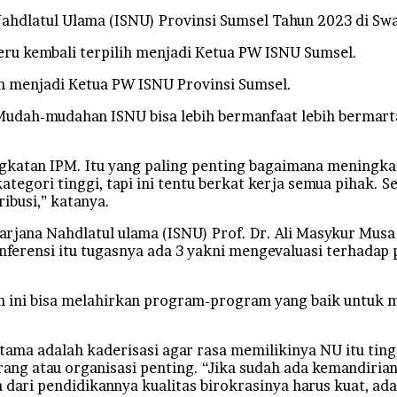
dlatul Ulama (ISNU) Provinsi Sumsel Tahun 2023 di Swar
ru kembali terpilih menjadi Ketua PW ISNU Sumsel.
h menjadi Ketua PW ISNU Provinsi Sumsel.
Mudah-mudahan ISNU bisa lebih bermanfaat lebih bermartab
gkatan IPM. Itu yang paling penting bagaimana meningka
ategori tinggi, tapi ini tentu berkat kerja semua pihak. S
ibusi,” katanya.
arjana Nahdlatul ulama (ISNU) Prof. Dr. Ali Masykur Mus
nferensi itu tugasnya ada 3 yakni mengevaluasi terhada
an ini bisa melahirkan program-program yang baik untuk
rtama adalah kaderisasi agar rasa memilikinya NU itu ti
ng atau organisasi penting. “Jika sudah ada kemandirian
dari pendidikannya kualitas birokrasinya harus kuat, ada