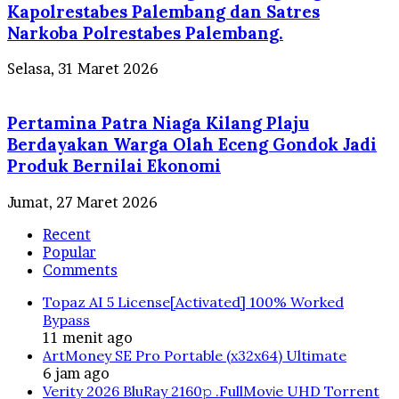
Kapolrestabes Palembang dan Satres
Narkoba Polrestabes Palembang.
Selasa, 31 Maret 2026
Pertamina Patra Niaga Kilang Plaju
Berdayakan Warga Olah Eceng Gondok Jadi
Produk Bernilai Ekonomi
Jumat, 27 Maret 2026
Recent
Popular
Comments
Topaz AI 5 License[Activated] 100% Worked
Bypass
11 menit ago
ArtMoney SE Pro Portable (x32x64) Ultimate
6 jam ago
Verity 2026 BluRay 2160𝚙 .FullMov𝗂e UHD Torrent