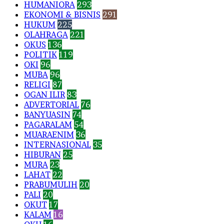
HUMANIORA
293
EKONOMI & BISNIS
291
HUKUM
225
OLAHRAGA
221
OKUS
136
POLITIK
119
OKI
96
MUBA
96
RELIGI
87
OGAN ILIR
83
ADVERTORIAL
76
BANYUASIN
74
PAGARALAM
54
MUARAENIM
36
INTERNASIONAL
35
HIBURAN
25
MURA
23
LAHAT
22
PRABUMULIH
20
PALI
20
OKUT
17
KALAM
16