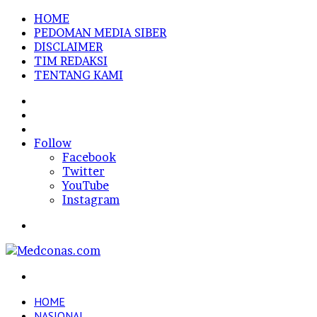
HOME
PEDOMAN MEDIA SIBER
DISCLAIMER
TIM REDAKSI
TENTANG KAMI
Sidebar
Random
Article
Log
In
Follow
Facebook
Twitter
YouTube
Instagram
Menu
Search
for
HOME
NASIONAL