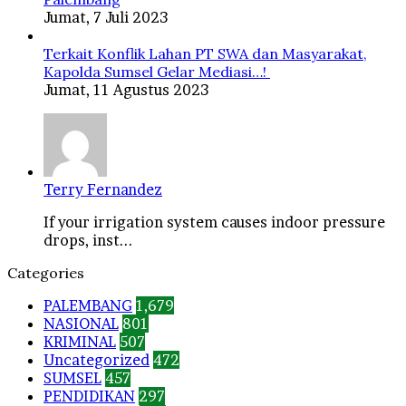
Jumat, 7 Juli 2023
Terkait Konflik Lahan PT SWA dan Masyarakat,
Kapolda Sumsel Gelar Mediasi…!
Jumat, 11 Agustus 2023
Terry Fernandez
If your irrigation system causes indoor pressure
drops, inst...
Categories
PALEMBANG
1,679
NASIONAL
801
KRIMINAL
507
Uncategorized
472
SUMSEL
457
PENDIDIKAN
297