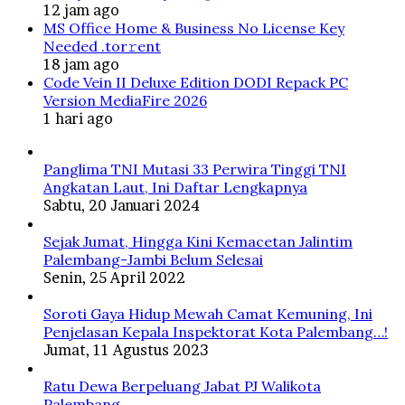
12 jam ago
MS Office Home & Business No License Key
Needed .tоr𝚛еnt
18 jam ago
Code Vein II Deluxe Edition DODI Repack PC
Version MediaFire 2026
1 hari ago
Panglima TNI Mutasi 33 Perwira Tinggi TNI
Angkatan Laut, Ini Daftar Lengkapnya
Sabtu, 20 Januari 2024
Sejak Jumat, Hingga Kini Kemacetan Jalintim
Palembang-Jambi Belum Selesai
Senin, 25 April 2022
Soroti Gaya Hidup Mewah Camat Kemuning, Ini
Penjelasan Kepala Inspektorat Kota Palembang…!
Jumat, 11 Agustus 2023
Ratu Dewa Berpeluang Jabat PJ Walikota
Palembang