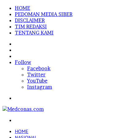
HOME
PEDOMAN MEDIA SIBER
DISCLAIMER
TIM REDAKSI
TENTANG KAMI
Sidebar
Random
Article
Log
In
Follow
Facebook
Twitter
YouTube
Instagram
Menu
Search
for
HOME
NASIONAL