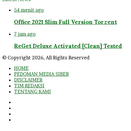
54 menit ago
Office 2021 Slim Full Version Tor𝚛ent
7 jam ago
ReGet Deluxe Activated [Clean] Tested
© Copyright 2026, All Rights Reserved
HOME
PEDOMAN MEDIA SIBER
DISCLAIMER
TIM REDAKSI
TENTANG KAMI
Facebook
Twitter
YouTube
Instagram
Facebook
Twitter
WhatsApp
Telegram
Viber
Back