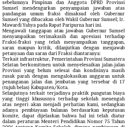
sebelumnya Pimpinan dan Anggota DPRD Provinsi
Sumsel mendengarkan penyampaian jawaban atas
pandangan umum fraksi dimaksud oleh Gubernur
Sumsel yang dibacakan oleh Wakil Gubernur Sumsel; Ir.
Mawardi Yahya pada Rapat Paripurna hari ini.
Mengawali tanggapan atau jawaban Gubernur Sumsel
menyampaikan terimakasih dan apresiasi terhadap
Fraksi-fraksi yang telah menyampaikan tanggapan,
saran maupun kritik, dilanjutkan dengan menjawab
petanyaan dan saran dari Fraksi diantaranya:
Terkait infrastruktur, Pemerintahan Provinsi Sumatera
Selatan berkomitmen untuk menyelesaikan jalan-jalan
Provinsi yang belum selesai dan kondisinya masih
rusak parah dengan mengalokasikan anggaran untuk
penanganan jalan dan jembatan yang tersebar di 17
(tujuh belas) Kabupaten/Kota.
Selanjutnya terkait terjadinya praktik pungutan biaya
yang tinggi khususnya terhadap sekolah menengah
atas negeri akan menjadi perhatian kami, sedangkan
adanya pembiayaan bulanan berdasarkan keputusan
komite, dapat dijelaskan bahwa hal ini telah diatur
dalam peraturan Menteri Pendidikan Nomor 75 Tahun
2006 tentang Komite Sekolah, dimana pembiayaan di