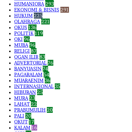
HUMANIORA
293
EKONOMI & BISNIS
291
HUKUM
225
OLAHRAGA
221
OKUS
136
POLITIK
119
OKI
96
MUBA
96
RELIGI
87
OGAN ILIR
83
ADVERTORIAL
76
BANYUASIN
74
PAGARALAM
54
MUARAENIM
36
INTERNASIONAL
35
HIBURAN
25
MURA
23
LAHAT
22
PRABUMULIH
20
PALI
20
OKUT
17
KALAM
16