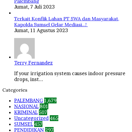
Palembang
Jumat, 7 Juli 2023
Terkait Konflik Lahan PT SWA dan Masyarakat,
Kapolda Sumsel Gelar Mediasi…!
Jumat, 11 Agustus 2023
Terry Fernandez
If your irrigation system causes indoor pressure
drops, inst...
Categories
PALEMBANG
1,679
NASIONAL
801
KRIMINAL
507
Uncategorized
465
SUMSEL
457
PENDIDIKAN
297