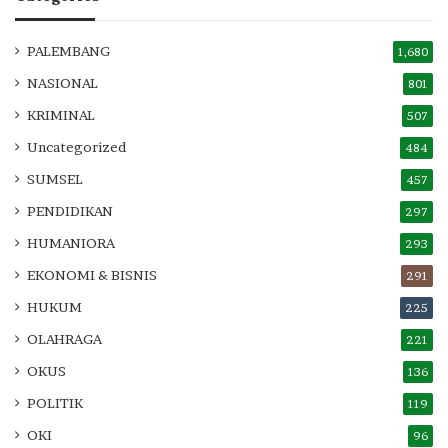
PALEMBANG
1,680
NASIONAL
801
KRIMINAL
507
Uncategorized
484
SUMSEL
457
PENDIDIKAN
297
HUMANIORA
293
EKONOMI & BISNIS
291
HUKUM
225
OLAHRAGA
221
OKUS
136
POLITIK
119
OKI
96