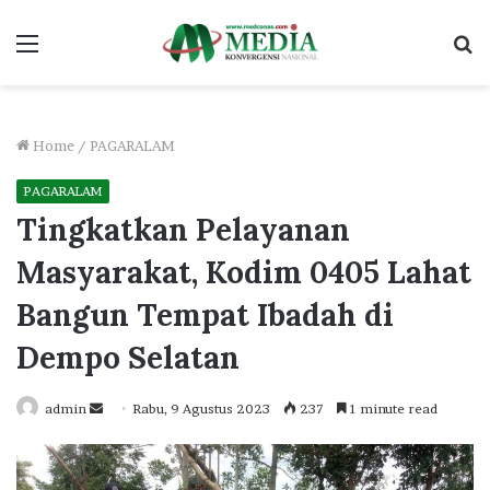
Menu
S
fo
Home
/
PAGARALAM
PAGARALAM
Tingkatkan Pelayanan
Masyarakat, Kodim 0405 Lahat
Bangun Tempat Ibadah di
Dempo Selatan
Send
admin
Rabu, 9 Agustus 2023
237
1 minute read
an
email