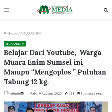
Menu
S
fo
Home
/
MUARAENIM
MUARAENIM
Belajar Dari Youtube, Warga
Muara Enim Sumsel ini
Mampu “Mengoplos ” Puluhan
Tabung 12 kg.
Send
admin
Rabu, 9 Agustus 2023
428
2 minutes read
an
email