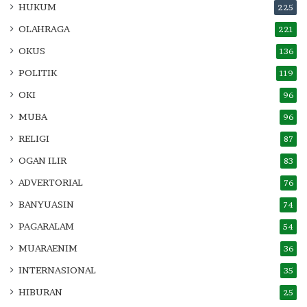
HUKUM
225
OLAHRAGA
221
OKUS
136
POLITIK
119
OKI
96
MUBA
96
RELIGI
87
OGAN ILIR
83
ADVERTORIAL
76
BANYUASIN
74
PAGARALAM
54
MUARAENIM
36
INTERNASIONAL
35
HIBURAN
25