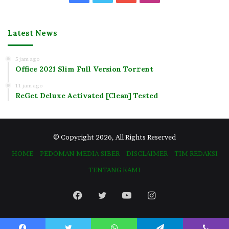
Latest News
5 jam ago
Office 2021 Slim Full Version Tor𝚛ent
11 jam ago
ReGet Deluxe Activated [Clean] Tested
© Copyright 2026, All Rights Reserved
HOME
PEDOMAN MEDIA SIBER
DISCLAIMER
TIM REDAKSI
TENTANG KAMI
Facebook
Twitter
YouTube
Instagram