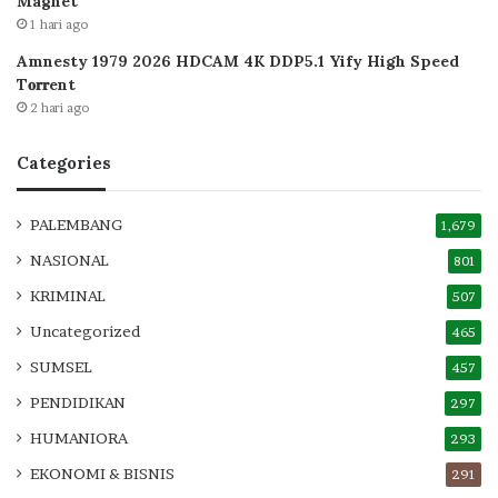
Magnet
1 hari ago
Amnesty 1979 2026 HDCAM 4K DDP5.1 Yify High Speed
T𝐨𝐫𝐫ent
2 hari ago
Categories
PALEMBANG
1,679
NASIONAL
801
KRIMINAL
507
Uncategorized
465
SUMSEL
457
PENDIDIKAN
297
HUMANIORA
293
EKONOMI & BISNIS
291