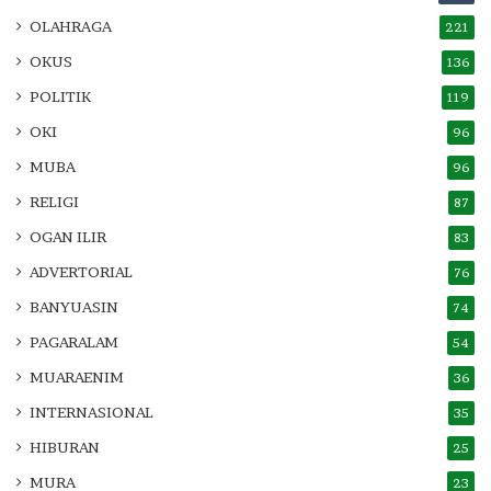
OLAHRAGA
221
OKUS
136
POLITIK
119
OKI
96
MUBA
96
RELIGI
87
OGAN ILIR
83
ADVERTORIAL
76
BANYUASIN
74
PAGARALAM
54
MUARAENIM
36
INTERNASIONAL
35
HIBURAN
25
MURA
23