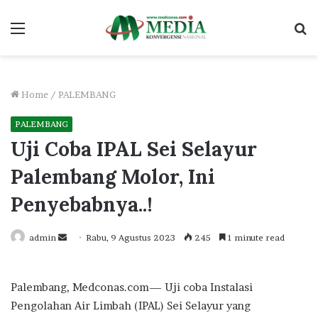
Menu
S
fo
Home
/
PALEMBANG
PALEMBANG
Uji Coba IPAL Sei Selayur
Palembang Molor, Ini
Penyebabnya..!
Send
admin
Rabu, 9 Agustus 2023
245
1 minute read
an
email
Palembang, Medconas.com— Uji coba Instalasi
Pengolahan Air Limbah (IPAL) Sei Selayur yang