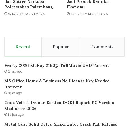
dan Satres Narkoba
Jadi Produk Bernilai
Polrestabes Palembang.
Ekonomi
Selasa, 31 Maret 2026
Jumat, 27 Maret 2026
Recent
Popular
Comments
Verity 2026 BluRay 2160𝚙 .FullMov𝗂e UHD Torrent
2 jam ago
MS Office Home & Business No License Key Needed
.tоr𝚛еnt
8 jam ago
Code Vein II Deluxe Edition DODI Repack PC Version
MediaFire 2026
14 jam ago
Metal Gear Solid Delta: Snake Eater Crack FLT Release