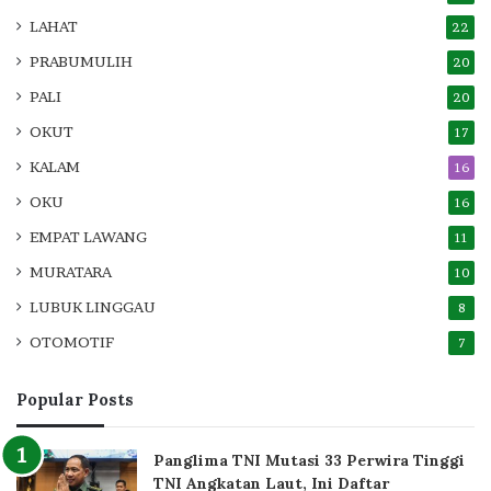
LAHAT
22
PRABUMULIH
20
PALI
20
OKUT
17
KALAM
16
OKU
16
EMPAT LAWANG
11
MURATARA
10
LUBUK LINGGAU
8
OTOMOTIF
7
Popular Posts
Panglima TNI Mutasi 33 Perwira Tinggi
TNI Angkatan Laut, Ini Daftar