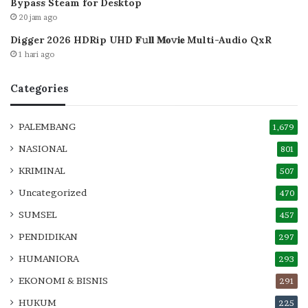
Bypass Steam for Desktop
20 jam ago
Digger 2026 HDRip UHD 𝐅𝚞𝐥𝐥 𝐌𝐨𝚟𝐢𝐞 Multi-Audio QxR
1 hari ago
Categories
PALEMBANG
1,679
NASIONAL
801
KRIMINAL
507
Uncategorized
470
SUMSEL
457
PENDIDIKAN
297
HUMANIORA
293
EKONOMI & BISNIS
291
HUKUM
225