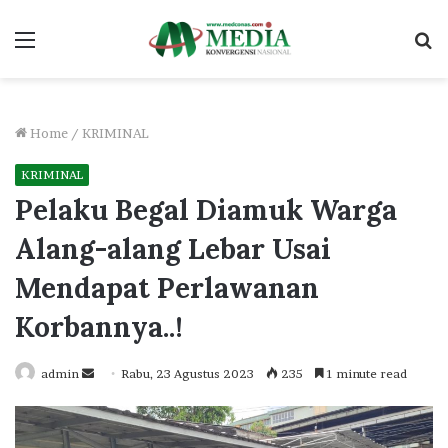
Menu
S
fo
Home
/
KRIMINAL
KRIMINAL
Pelaku Begal Diamuk Warga
Alang-alang Lebar Usai
Mendapat Perlawanan
Korbannya..!
Send
admin
Rabu, 23 Agustus 2023
235
1 minute read
an
email