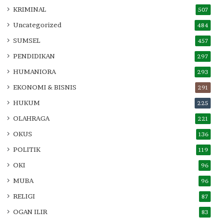
KRIMINAL
507
Uncategorized
484
SUMSEL
457
PENDIDIKAN
297
HUMANIORA
293
EKONOMI & BISNIS
291
HUKUM
225
OLAHRAGA
221
OKUS
136
POLITIK
119
OKI
96
MUBA
96
RELIGI
87
OGAN ILIR
83