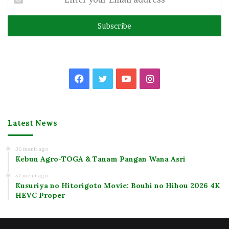
your
Email
address
Facebook
Twitter
YouTube
Instagram
Latest News
36 menit ago
Kebun Agro-TOGA & Tanam Pangan Wana Asri
57 menit ago
Kusuriya no Hitorigoto Movie: Bouhi no Hihou 2026 4K
HEVC Proper