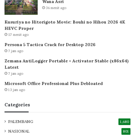
Wana Asri
36 menit ago
Kusuriya no Hitorigoto Movie: Bouhi no Hihou 2026 4K
HEVC Proper
57 menit ago
Persona 5 Tactica Crack for Desktop 2026
7 jam ago
Zemana AntiLogger Portable + Activator Stable (x86x64)
Latest
7 jam ago
Microsoft Office Professional Plus Debloated
13 jam ago
Categories
PALEMBANG
1,680
NASIONAL
801