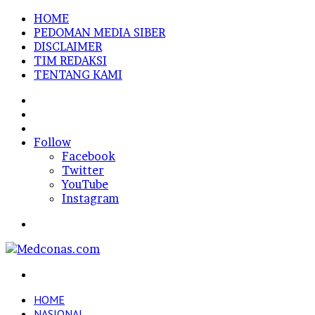
HOME
PEDOMAN MEDIA SIBER
DISCLAIMER
TIM REDAKSI
TENTANG KAMI
Sidebar
Random
Article
Log
In
Follow
Facebook
Twitter
YouTube
Instagram
Menu
Search
for
HOME
NASIONAL