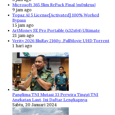
Microsoft 365 Slim RePack Final {m0nkrus}
9 jam ago
Topaz AI 5 License[Activated] 100% Worked
Bypass
15 jam ago
ArtMoney SE Pro Portable (x32x64) Ultimate
21 jam ago
Verity 2026 BluRay 2160𝚙 .FullMov𝗂e UHD Torrent
1 hari ago
Panglima TNI Mutasi 33 Perwira Tinggi TNI
Angkatan Laut, Ini Daftar Lengkapnya
Sabtu, 20 Januari 2024