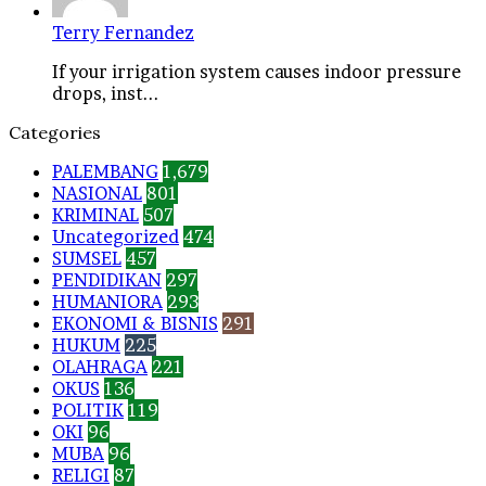
Terry Fernandez
If your irrigation system causes indoor pressure
drops, inst...
Categories
PALEMBANG
1,679
NASIONAL
801
KRIMINAL
507
Uncategorized
474
SUMSEL
457
PENDIDIKAN
297
HUMANIORA
293
EKONOMI & BISNIS
291
HUKUM
225
OLAHRAGA
221
OKUS
136
POLITIK
119
OKI
96
MUBA
96
RELIGI
87