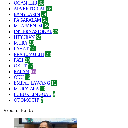
OGAN ILIR
83
ADVERTORIAL
76
BANYUASIN
74
PAGARALAM
54
MUARAENIM
36
INTERNASIONAL
35
HIBURAN
25
MURA
23
LAHAT
22
PRABUMULIH
20
PALI
20
OKUT
17
KALAM
16
OKU
16
EMPAT LAWANG
11
MURATARA
10
LUBUK LINGGAU
8
OTOMOTIF
7
Popular Posts