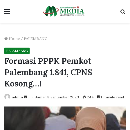
Menu
S
fo
Home
/
PALEMBANG
PALEMBANG
Formasi PPPK Pemkot
Palembang 1.841, CPNS
Kosong…!
Send
admin
Jumat, 8 September 2023
244
1 minute read
an
email