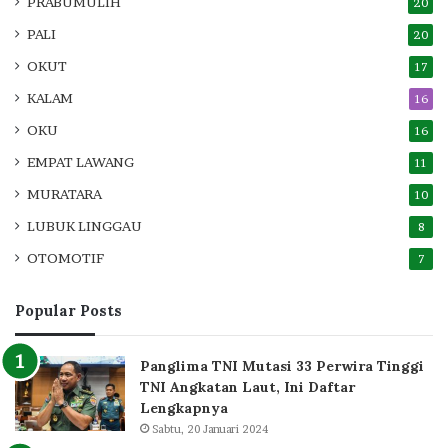
PRABUMULIH
20
PALI
20
OKUT
17
KALAM
16
OKU
16
EMPAT LAWANG
11
MURATARA
10
LUBUK LINGGAU
8
OTOMOTIF
7
Popular Posts
Panglima TNI Mutasi 33 Perwira Tinggi
TNI Angkatan Laut, Ini Daftar
Lengkapnya
Sabtu, 20 Januari 2024