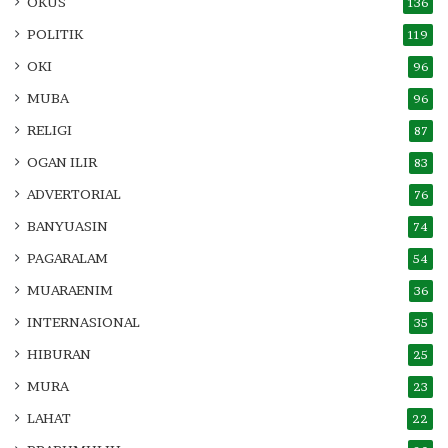
OKUS
136
POLITIK
119
OKI
96
MUBA
96
RELIGI
87
OGAN ILIR
83
ADVERTORIAL
76
BANYUASIN
74
PAGARALAM
54
MUARAENIM
36
INTERNASIONAL
35
HIBURAN
25
MURA
23
LAHAT
22