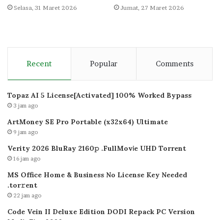
Selasa, 31 Maret 2026
Jumat, 27 Maret 2026
Recent
Popular
Comments
Topaz AI 5 License[Activated] 100% Worked Bypass
3 jam ago
ArtMoney SE Pro Portable (x32x64) Ultimate
9 jam ago
Verity 2026 BluRay 2160𝚙 .FullMov𝗂e UHD Torrent
16 jam ago
MS Office Home & Business No License Key Needed
.tоr𝚛еnt
22 jam ago
Code Vein II Deluxe Edition DODI Repack PC Version