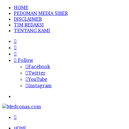
HOME
PEDOMAN MEDIA SIBER
DISCLAIMER
TIM REDAKSI
TENTANG KAMI
Sidebar
Random
Article
Log
In
Follow
Facebook
Twitter
YouTube
Instagram
Menu
Search
for
HOME