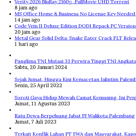
Verity 2026 BluRay 2160𝚙 .FullMov𝗂e UHD Torrent
8 jam ago
MS Office Home & Business No License Key Needed 
14 jam ago
Code Vein II Deluxe Edition DODI Repack PC Versio
20 jam ago
Metal Gear Solid Delta: Snake Eater Crack FLT Rele
1 hari ago
Panglima TNI Mutasi 33 Perwira Tinggi TNI Angkata
Sabtu, 20 Januari 2024
Sejak Jumat, Hingga Kini Kemacetan Jalintim Palem
Senin, 25 April 2022
Soroti Gaya Hidup Mewah Camat Kemuning, Ini Penj
Jumat, 11 Agustus 2023
Ratu Dewa Berpeluang Jabat PJ Walikota Palembang
Jumat, 7 Juli 2023
Terkait Konflik Lahan PT SWA dan Masyarakat, Kapo