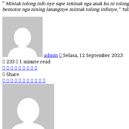
”
Mintak tolong info nye sape tekinak nga anak ku ni tolong
bemotor nga nining lanangnye mintak tolong infonye,”
tu
Send
an
email
admin
Selasa, 12 September 2023
233
1 minute read
Facebook
Twitter
LinkedIn
Tumblr
Pinterest
Reddit
VKontakte
Odnoklassniki
Pocket
Share
Facebook
Twitter
LinkedIn
Tumblr
Pinterest
Reddit
VKontakte
Odnoklassniki
Pocket
Share
Print
via
Email