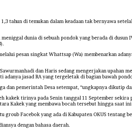
,3 tahun di temukan dalam keadaan tak bernyawa setelah
an meniggal dunia di sebuah pondok yang berada di dusun
).
melalui pesan singkat Whattsap (Wa) membenarkan adanya p
a Sawurmanhadi dan Haris sedang mengerjakan upahan meny
i adanya jasad RA yang tergeletak di bagian bawah pond
rga dan pemerintah Desa setempat, “ungkapnya dikutip d
oleh kakek tirinya pada Senin tanggal 11 September sekir
tara Kakek yang membawa bocah tersebut hingga saat ini
satu groub Facebok yang ada di Kabupaten OKUS tentang be
Adiansya dengan bahasa daerah.