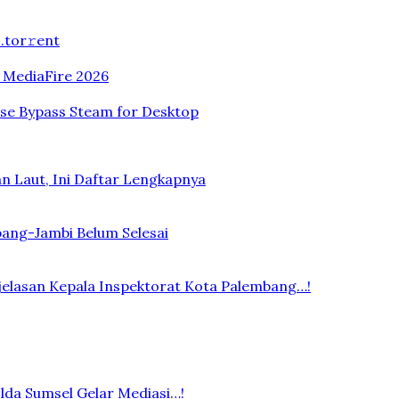
.tоr𝚛еnt
n MediaFire 2026
ase Bypass Steam for Desktop
n Laut, Ini Daftar Lengkapnya
bang-Jambi Belum Selesai
elasan Kepala Inspektorat Kota Palembang…!
lda Sumsel Gelar Mediasi…!