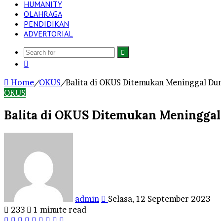
HUMANITY
OLAHRAGA
PENDIDIKAN
ADVERTORIAL
Search
Log
for
In
Home
/
OKUS
/
Balita di OKUS Ditemukan Meninggal Du
OKUS
Balita di OKUS Ditemukan Meninggal
Send
an
email
admin
Selasa, 12 September 2023
233
1 minute read
Facebook
Twitter
LinkedIn
Tumblr
Pinterest
Reddit
VKontakte
Odnoklassniki
Pocket