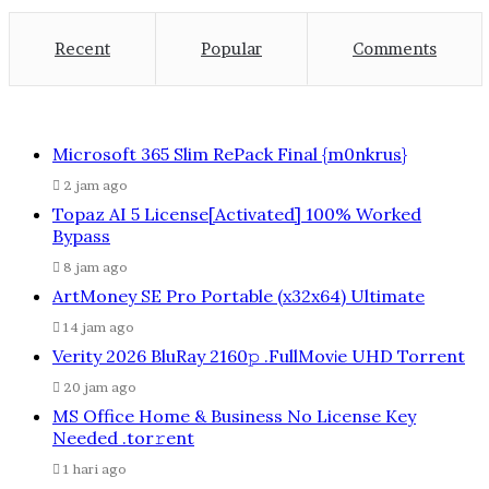
Recent
Popular
Comments
Microsoft 365 Slim RePack Final {m0nkrus}
2 jam ago
Topaz AI 5 License[Activated] 100% Worked
Bypass
8 jam ago
ArtMoney SE Pro Portable (x32x64) Ultimate
14 jam ago
Verity 2026 BluRay 2160𝚙 .FullMov𝗂e UHD Torrent
20 jam ago
MS Office Home & Business No License Key
Needed .tоr𝚛еnt
1 hari ago