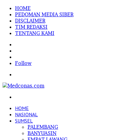
HOME
PEDOMAN MEDIA SIBER
DISCLAIMER
TIM REDAKSI
TENTANG KAMI
Sidebar
Random
Article
Log
In
Follow
Menu
Search
for
HOME
NASIONAL
SUMSEL
PALEMBANG
BANYUASIN
EMPAT LAWANG