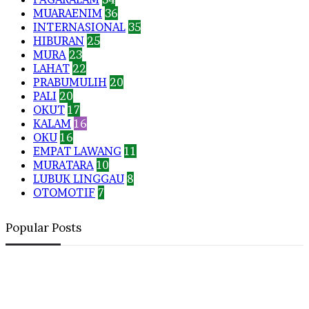
MUARAENIM
36
INTERNASIONAL
35
HIBURAN
25
MURA
23
LAHAT
22
PRABUMULIH
20
PALI
20
OKUT
17
KALAM
16
OKU
16
EMPAT LAWANG
11
MURATARA
10
LUBUK LINGGAU
8
OTOMOTIF
7
Popular Posts