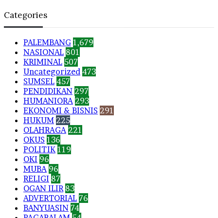
Categories
PALEMBANG
1,679
NASIONAL
801
KRIMINAL
507
Uncategorized
473
SUMSEL
457
PENDIDIKAN
297
HUMANIORA
293
EKONOMI & BISNIS
291
HUKUM
225
OLAHRAGA
221
OKUS
136
POLITIK
119
OKI
96
MUBA
96
RELIGI
87
OGAN ILIR
83
ADVERTORIAL
76
BANYUASIN
74
PAGARALAM
54