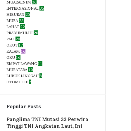
MUARAENIM
36
INTERNASIONAL
35
HIBURAN
25
MURA
23
LAHAT
22
PRABUMULIH
20
PALI
20
OKUT
17
KALAM
16
OKU
16
EMPAT LAWANG
11
MURATARA
10
LUBUK LINGGAU
8
OTOMOTIF
7
Popular Posts
Panglima TNI Mutasi 33 Perwira
Tinggi TNI Angkatan Laut, Ini