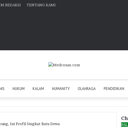
IM REDAKSI
TENTANG KAMI
NIS
HUKUM
KALAM
HUMANITY
OLAHRAGA
PENDIDIKAN
Ch
ang, Ini Profil Singkat Ratu Dewa
Clo
PA