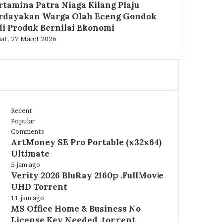
rtamina Patra Niaga Kilang Plaju
rdayakan Warga Olah Eceng Gondok
di Produk Bernilai Ekonomi
at, 27 Maret 2026
Recent
Popular
Comments
ArtMoney SE Pro Portable (x32x64)
Ultimate
5 jam ago
Verity 2026 BluRay 2160𝚙 .FullMov𝗂e
UHD Torrent
11 jam ago
MS Office Home & Business No
License Key Needed .tоr𝚛еnt