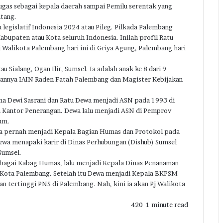
tugas sebagai kepala daerah sampai Pemilu serentak yang
tang.
egislatif Indonesia 2024 atau Pileg. Pilkada Palembang
abupaten atau Kota seluruh Indonesia. Inilah profil Ratu
 Walikota Palembang hari ini di Griya Agung, Palembang hari
 Sialang, Ogan Ilir, Sumsel. Ia adalah anak ke 8 dari 9
ikannya IAIN Raden Fatah Palembang dan Magister Kebijakan
nama Dewi Sasrani dan Ratu Dewa menjadi ASN pada 1993 di
a Kantor Penerangan. Dewa lalu menjadi ASN di Pemprov
um.
juga pernah menjadi Kepala Bagian Humas dan Protokol pada
Dewa menapaki karir di Dinas Perhubungan (Dishub) Sumsel
Sumsel.
ebagai Kabag Humas, lalu menjadi Kepala Dinas Penanaman
 Kota Palembang. Setelah itu Dewa menjadi Kepala BKPSM
n tertinggi PNS di Palembang. Nah, kini ia akan Pj Walikota
420
1 minute read