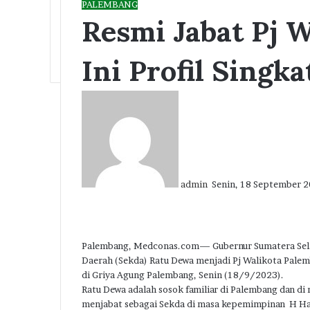
PALEMBANG
Resmi Jabat Pj 
Ini Profil Singk
Send
an
email
admin
Senin, 18 September 
Facebook
Twitter
LinkedIn
Tumblr
Pinterest
Reddit
VKontakte
Odnoklassniki
Pocket
Palembang, Medconas.com— Gubernur Sumatera Selat
Daerah (Sekda) Ratu Dewa menjadi Pj Walikota Pale
di Griya Agung Palembang, Senin (18/9/2023).
Ratu Dewa adalah sosok familiar di Palembang dan di m
menjabat sebagai Sekda di masa kepemimpinan H Har