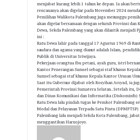
menjabat kurang lebih 1 tahun ke depan. Ia akan ber
rencananya akan digelar pada November 2024 menda
Pemilihan Walikota Palembang juga menunggu pemilu l
akan digelar bersamaan dengan seluruh Provinsi dan K
Dewa, Sekda Palembang yang akan dilantik menjadi Pj
ini :
Ratu Dewa lahir pada tanggal 17 Agustus 1969 di Rantau
saudara dan agama yang dianut adalah Islam, pendid
Publik di Universitas Sriwijaya.
Pekerjaan orangtua Ibu petani, ayah guru, istri ber
Kantor Penerangan Sumsel sebagai staf khusus Kepal
Sumsel sebagai staf khusus Kepala Kantor Urusan Um
Saat itu Gubernur dijabat oleh Rosyihan Arsyad, ia 
Pemerintah Provinsi Sumatera Selatan..Setelah itu, 
dan Dinas Komunikasi dan Informatika (Diskominfo) 
Ratu Dewa lalu pindah tugas ke Pemkot Palembang s
Modal dan Pelayanan Terpadu Satu Pintu (DPMPTSP)
Palembang lalu menjadi Sekda Kota Palembang, jabata
menggantikan Harnojoyo.
Send
an