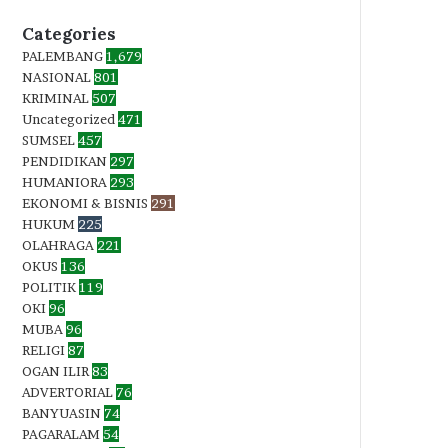
Categories
PALEMBANG
1,679
NASIONAL
801
KRIMINAL
507
Uncategorized
471
SUMSEL
457
PENDIDIKAN
297
HUMANIORA
293
EKONOMI & BISNIS
291
HUKUM
225
OLAHRAGA
221
OKUS
136
POLITIK
119
OKI
96
MUBA
96
RELIGI
87
OGAN ILIR
83
ADVERTORIAL
76
BANYUASIN
74
PAGARALAM
54