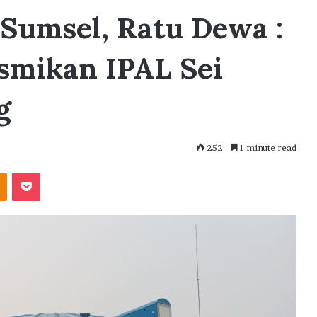
Sumsel, Ratu Dewa :
smikan IPAL Sei
g
252
1 minute read
akte
Odnoklassniki
Pocket