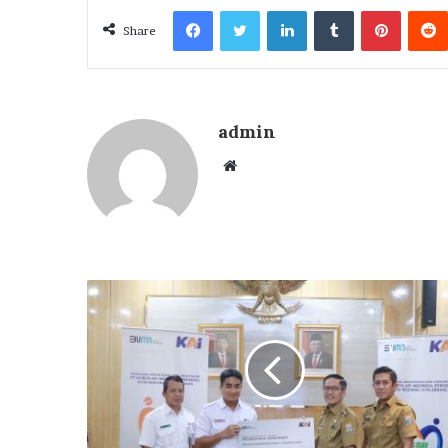
Facebook
Twitter
LinkedIn
Tumblr
Pintere
Share
admin
Website