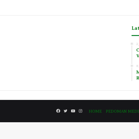
La
m
2
C
V
8
M
R
Facebook
Twitter
YouTube
Instagram
HOME
PEDOMAN MEDIA