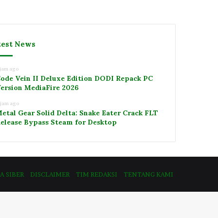
test News
 jam ago
ode Vein II Deluxe Edition DODI Repack PC
ersion MediaFire 2026
 jam ago
etal Gear Solid Delta: Snake Eater Crack FLT
elease Bypass Steam for Desktop
 SIBER
DISCLAIMER
TIM REDAKSI
TENTANG KAMI