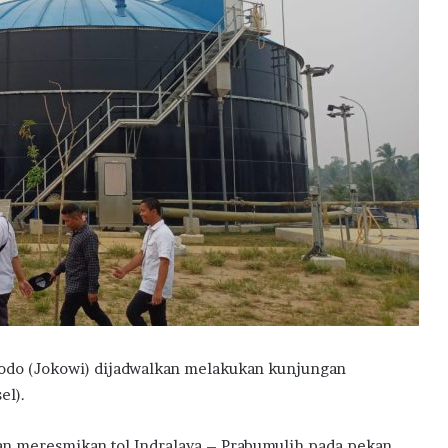
do (Jokowi) dijadwalkan melakukan kunjungan
el).
n meresmikan tol Indralaya – Prabumulih pada pekan