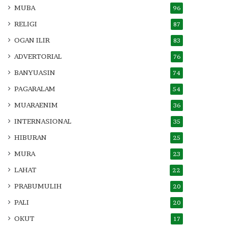
MUBA
96
RELIGI
87
OGAN ILIR
83
ADVERTORIAL
76
BANYUASIN
74
PAGARALAM
54
MUARAENIM
36
INTERNASIONAL
35
HIBURAN
25
MURA
23
LAHAT
22
PRABUMULIH
20
PALI
20
OKUT
17