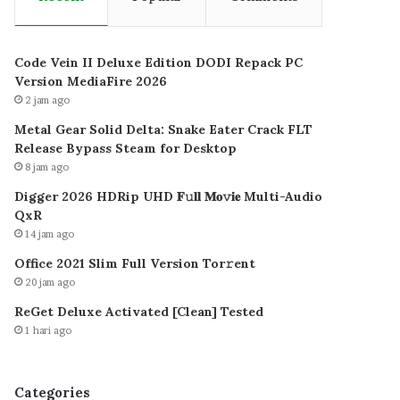
Code Vein II Deluxe Edition DODI Repack PC
Version MediaFire 2026
2 jam ago
Metal Gear Solid Delta: Snake Eater Crack FLT
Release Bypass Steam for Desktop
8 jam ago
Digger 2026 HDRip UHD 𝐅𝚞𝐥𝐥 𝐌𝐨𝚟𝐢𝐞 Multi-Audio
QxR
14 jam ago
Office 2021 Slim Full Version Tor𝚛ent
20 jam ago
ReGet Deluxe Activated [Clean] Tested
1 hari ago
Categories