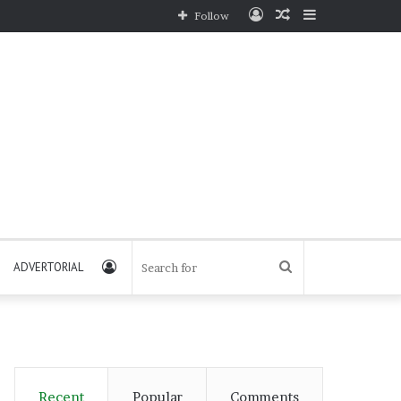
Log
Random
Sidebar
Follow
In
Article
Log
Search
ADVERTORIAL
In
for
Recent
Popular
Comments