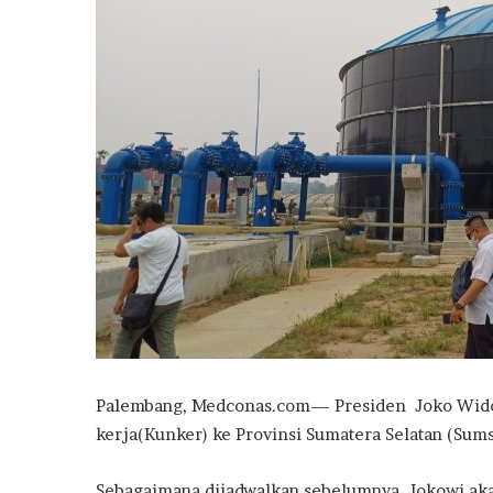
Palembang, Medconas.com— Presiden Joko Wido
kerja(Kunker) ke Provinsi Sumatera Selatan (Sums
Sebagaimana dijadwalkan sebelumnya, Jokowi aka