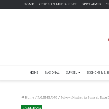
HOME
PEDOMAN MEDIA SIBER
DISCLAIMER
T
HOME
NASIONAL
SUMSEL
EKONOMI & BIS
Home
/
PALEMBANG
/
Jokowi Kunker ke Sumsel, Ratu 
PALEMBANG