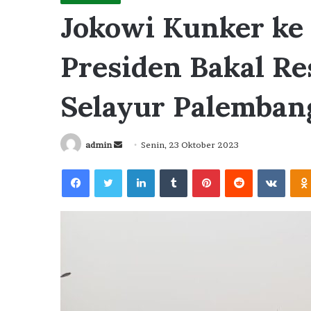
Jokowi Kunker ke 
Presiden Bakal Re
Selayur Palemban
Send
admin
Senin, 23 Oktober 2023
an
Facebook
Twitter
LinkedIn
Tumblr
Pinterest
Reddit
VKont
email