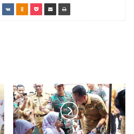
st
Reddit
VKontakte
Odnoklassniki
Pocket
Share via Email
Print