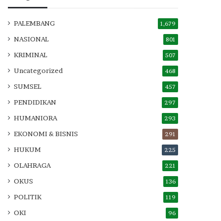
PALEMBANG
1,679
NASIONAL
801
KRIMINAL
507
Uncategorized
468
SUMSEL
457
PENDIDIKAN
297
HUMANIORA
293
EKONOMI & BISNIS
291
HUKUM
225
OLAHRAGA
221
OKUS
136
POLITIK
119
OKI
96