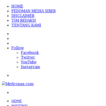
HOME
PEDOMAN MEDIA SIBER
DISCLAIMER
TIM REDAKSI
TENTANG KAMI
Sidebar
Random
Article
Log
In
Follow
Facebook
Twitter
YouTube
Instagram
Menu
Search
for
HOME
NASIONAL