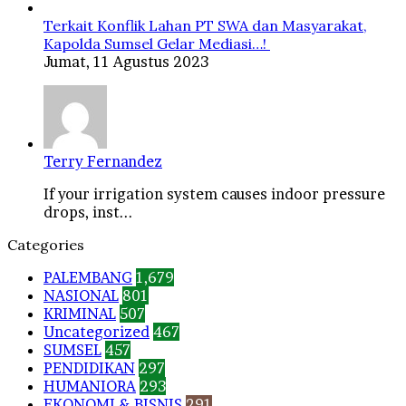
Terkait Konflik Lahan PT SWA dan Masyarakat,
Kapolda Sumsel Gelar Mediasi…!
Jumat, 11 Agustus 2023
Terry Fernandez
If your irrigation system causes indoor pressure
drops, inst...
Categories
PALEMBANG
1,679
NASIONAL
801
KRIMINAL
507
Uncategorized
467
SUMSEL
457
PENDIDIKAN
297
HUMANIORA
293
EKONOMI & BISNIS
291