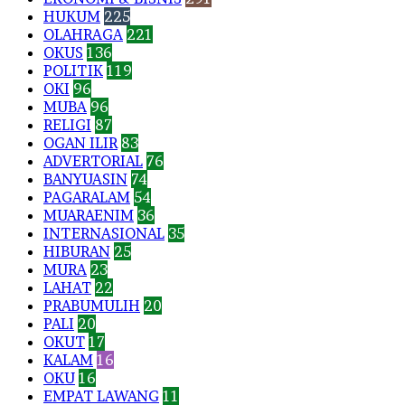
HUKUM
225
OLAHRAGA
221
OKUS
136
POLITIK
119
OKI
96
MUBA
96
RELIGI
87
OGAN ILIR
83
ADVERTORIAL
76
BANYUASIN
74
PAGARALAM
54
MUARAENIM
36
INTERNASIONAL
35
HIBURAN
25
MURA
23
LAHAT
22
PRABUMULIH
20
PALI
20
OKUT
17
KALAM
16
OKU
16
EMPAT LAWANG
11