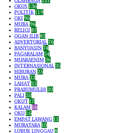
OLAHRAGA
221
OKUS
136
POLITIK
119
OKI
96
MUBA
96
RELIGI
87
OGAN ILIR
83
ADVERTORIAL
76
BANYUASIN
74
PAGARALAM
54
MUARAENIM
36
INTERNASIONAL
35
HIBURAN
25
MURA
23
LAHAT
22
PRABUMULIH
20
PALI
20
OKUT
17
KALAM
16
OKU
16
EMPAT LAWANG
11
MURATARA
10
LUBUK LINGGAU
8