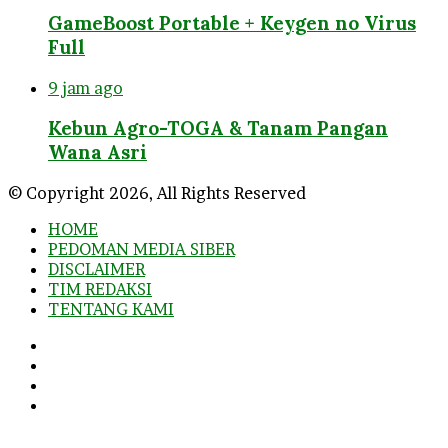
GameBoost Portable + Keygen no Virus
Full
9 jam ago
Kebun Agro-TOGA & Tanam Pangan
Wana Asri
© Copyright 2026, All Rights Reserved
HOME
PEDOMAN MEDIA SIBER
DISCLAIMER
TIM REDAKSI
TENTANG KAMI
Facebook
Twitter
YouTube
Instagram
Facebook
Twitter
WhatsApp
Telegram
Viber
Back