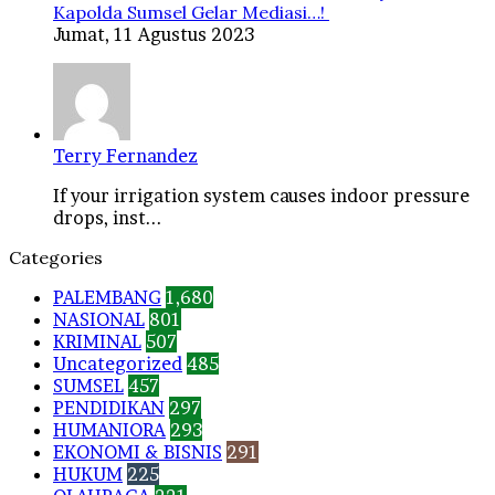
Kapolda Sumsel Gelar Mediasi…!
Jumat, 11 Agustus 2023
Terry Fernandez
If your irrigation system causes indoor pressure
drops, inst...
Categories
PALEMBANG
1,680
NASIONAL
801
KRIMINAL
507
Uncategorized
485
SUMSEL
457
PENDIDIKAN
297
HUMANIORA
293
EKONOMI & BISNIS
291
HUKUM
225