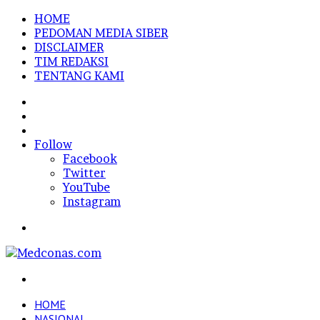
HOME
PEDOMAN MEDIA SIBER
DISCLAIMER
TIM REDAKSI
TENTANG KAMI
Sidebar
Random
Article
Log
In
Follow
Facebook
Twitter
YouTube
Instagram
Menu
Search
for
HOME
NASIONAL