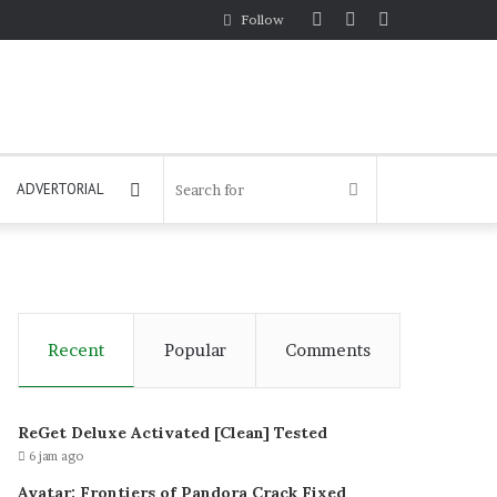
Log
Random
Sidebar
Follow
In
Article
Log
Search
ADVERTORIAL
In
for
Recent
Popular
Comments
ReGet Deluxe Activated [Clean] Tested
6 jam ago
Avatar: Frontiers of Pandora Crack Fixed