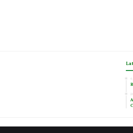
La
m
6
R
2
A
C