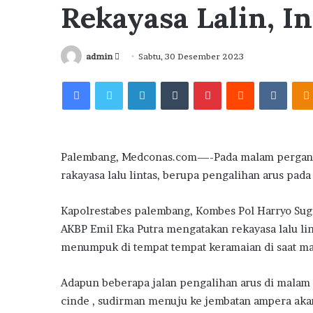
Rekayasa Lalin, I
Send
admin
Sabtu, 30 Desember 2023
an
Facebook
Twitter
LinkedIn
Tumblr
Pinterest
Reddit
VKont
email
Palembang, Medconas.com—-Pada malam perganti
rakayasa lalu lintas, berupa pengalihan arus pa
Kapolrestabes palembang, Kombes Pol Harryo Sugi
AKBP Emil Eka Putra mengatakan rekayasa lalu lin
menumpuk di tempat tempat keramaian di saat ma
Adapun beberapa jalan pengalihan arus di malam p
cinde , sudirman menuju ke jembatan ampera akan