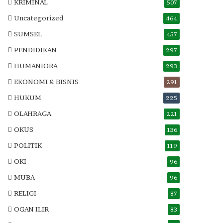
KRIMINAL
507
Uncategorized
464
SUMSEL
457
PENDIDIKAN
297
HUMANIORA
293
EKONOMI & BISNIS
291
HUKUM
225
OLAHRAGA
221
OKUS
136
POLITIK
119
OKI
96
MUBA
96
RELIGI
87
OGAN ILIR
83