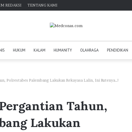
IM REDAKSI
TENTANG KAMI
NIS
HUKUM
KALAM
HUMANITY
OLAHRAGA
PENDIDIKAN
un, Polrestabes Palembang Lakukan Rekayasa Lalin, Ini Rutenya…!
 Pergantian Tahun,
mbang Lakukan