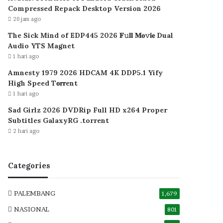
Compressed Repack Desktop Version 2026
20 jam ago
The Sick Mind of EDP445 2026 𝐅𝚞𝐥𝐥 𝐌𝐨𝚟𝐢𝐞 Dual
Audio YTS Magnet
1 hari ago
Amnesty 1979 2026 HDCAM 4K DDP5.1 Yify
High Speed T𝐨𝐫𝐫ent
1 hari ago
Sad Girlz 2026 DVDRip Full HD x264 Proper
Subtitles GalaxyRG .torrent
2 hari ago
Categories
PALEMBANG
1,679
NASIONAL
801