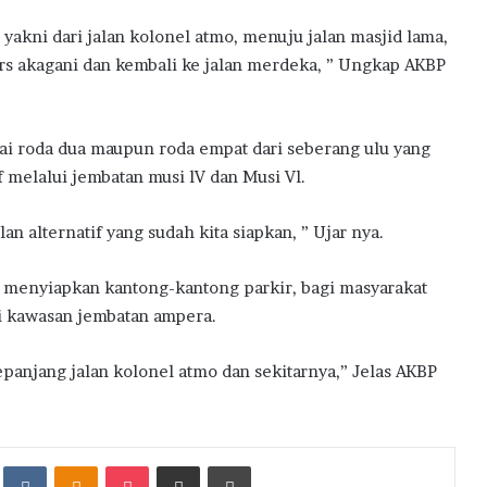
 yakni dari jalan kolonel atmo, menuju jalan masjid lama,
rs akagani dan kembali ke jalan merdeka, ” Ungkap AKBP
i roda dua maupun roda empat dari seberang ulu yang
if melalui jembatan musi lV dan Musi Vl.
n alternatif yang sudah kita siapkan, ” Ujar nya.
a menyiapkan kantong-kantong parkir, bagi masyarakat
i kawasan jembatan ampera.
epanjang jalan kolonel atmo dan sekitarnya,” Jelas AKBP
t
Reddit
VKontakte
Odnoklassniki
Pocket
Share via Email
Print