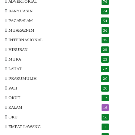
ADVERTORIAL
76
BANYUASIN
74
PAGARALAM
54
MUARAENIM
36
INTERNASIONAL
35
HIBURAN
25
MURA
23
LAHAT
22
PRABUMULIH
20
PALI
20
OKUT
17
KALAM
16
OKU
16
EMPAT LAWANG
11