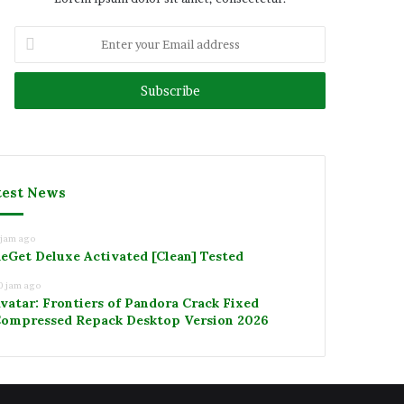
Enter
your
Email
address
test News
 jam ago
eGet Deluxe Activated [Clean] Tested
0 jam ago
vatar: Frontiers of Pandora Crack Fixed
ompressed Repack Desktop Version 2026