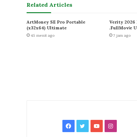
Related Articles
ArtMoney SE Pro Portable
Verity 2026 
(x32x64) Ultimate
.FullMov𝗂e 
45 menit ago
7 jam ago
Facebook
Twitter
YouTube
Instagra