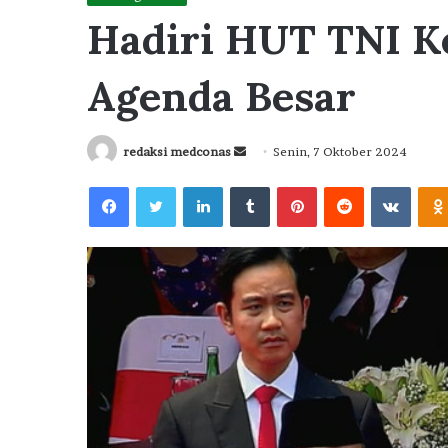
Hadiri HUT TNI Ke
Agenda Besar
Send
redaksi medconas
Senin, 7 Oktober 2024
an
Facebook
Twitter
LinkedIn
Tumblr
Pinterest
Reddit
VKont
email