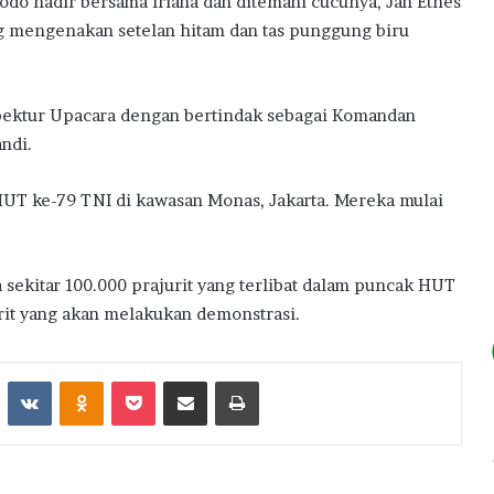
odo hadir bersama Iriana dan ditemani cucunya, Jan Ethes
g mengenakan setelan hitam dan tas punggung biru
nspektur Upacara dengan bertindak sebagai Komandan
ndi.
HUT ke-79 TNI di kawasan Monas, Jakarta. Mereka mulai
ekitar 100.000 prajurit yang terlibat dalam puncak HUT
urit yang akan melakukan demonstrasi.
st
Reddit
VKontakte
Odnoklassniki
Pocket
Share via Email
Print