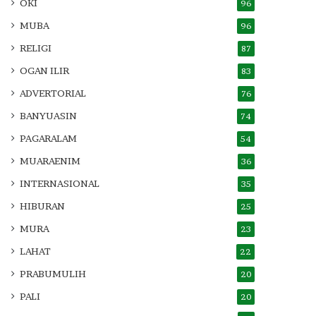
OKI
96
MUBA
96
RELIGI
87
OGAN ILIR
83
ADVERTORIAL
76
BANYUASIN
74
PAGARALAM
54
MUARAENIM
36
INTERNASIONAL
35
HIBURAN
25
MURA
23
LAHAT
22
PRABUMULIH
20
PALI
20