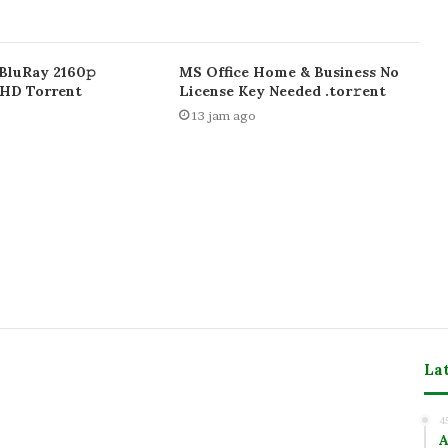
BluRay 2160𝚙
MS Office Home & Business No
UHD Torrent
License Key Needed .tоr𝚛еnt
13 jam ago
La
m
4
A