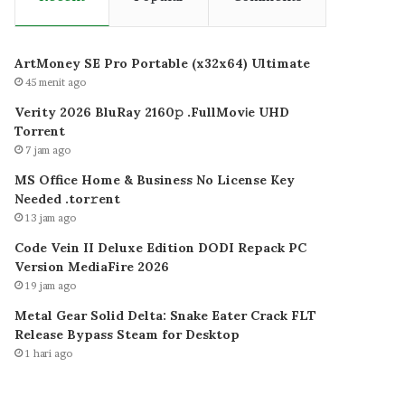
ArtMoney SE Pro Portable (x32x64) Ultimate
45 menit ago
Verity 2026 BluRay 2160𝚙 .FullMov𝗂e UHD
Torrent
7 jam ago
MS Office Home & Business No License Key
Needed .tоr𝚛еnt
13 jam ago
Code Vein II Deluxe Edition DODI Repack PC
Version MediaFire 2026
19 jam ago
Metal Gear Solid Delta: Snake Eater Crack FLT
Release Bypass Steam for Desktop
1 hari ago