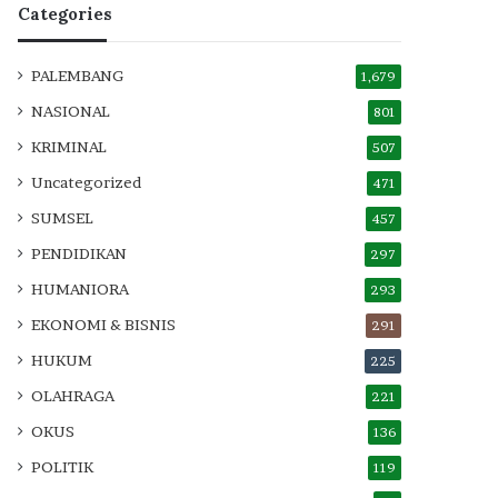
Categories
PALEMBANG
1,679
NASIONAL
801
KRIMINAL
507
Uncategorized
471
SUMSEL
457
PENDIDIKAN
297
HUMANIORA
293
EKONOMI & BISNIS
291
HUKUM
225
OLAHRAGA
221
OKUS
136
POLITIK
119