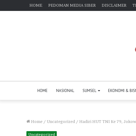
HOME
PEDOMAN MEDIA SIBER
DISCLAIMER
T
HOME
NASIONAL
SUMSEL
EKONOMI & BIS
Home
/
Uncategorized
/
Hadiri HUT TNI Ke 79, Jokowi
Uncategorized