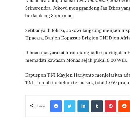
Dalam acara itu, dilansir
CNN Indonesia
, Joko Wid
Srinarendra. Jokowi menggandeng Jan Ethes yan
berlambang Superman.
Setibanya di lokasi, Jokowi langsung menjadi I
Upacara, Danjen Kopassus Brigjen TNI Djon Afria
Ribuan masyarakat turut menghadiri peringatan 
memadati kawasan Monas sejak pukul 6.00 WIB.
Kapuspen TNI Mayjen Hariyanto menjelaskan ada s
TNI. Jumlah itu belum termasuk, total 1.059 praj
Facebook
Twitter
LinkedIn
Tumblr
Pintere
Share