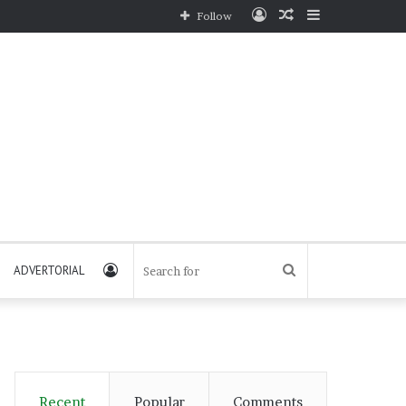
Log
Random
Sidebar
Follow
In
Article
Log
Search
ADVERTORIAL
In
for
Recent
Popular
Comments