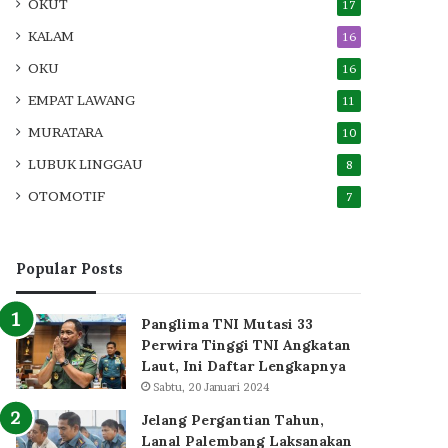
OKUT
17
KALAM
16
OKU
16
EMPAT LAWANG
11
MURATARA
10
LUBUK LINGGAU
8
OTOMOTIF
7
Popular Posts
Panglima TNI Mutasi 33
Perwira Tinggi TNI Angkatan
Laut, Ini Daftar Lengkapnya
Sabtu, 20 Januari 2024
Jelang Pergantian Tahun,
Lanal Palembang Laksanakan