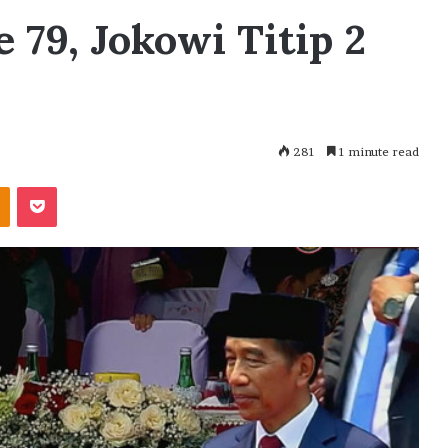
 79, Jokowi Titip 2
281
1 minute read
akte
Odnoklassniki
Pocket