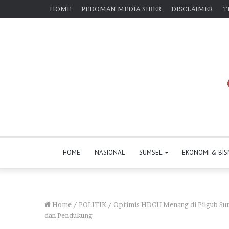
HOME
PEDOMAN MEDIA SIBER
DISCLAIMER
T
HOME
NASIONAL
SUMSEL
EKONOMI & BIS
Home
/
POLITIK
/
Optimis HDCU Menang di Pilgub Sums
dan Pendukung