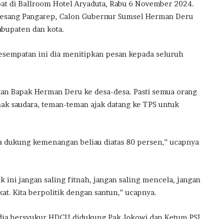
at di Ballroom Hotel Aryaduta, Rabu 6 November 2024.
Kaesang Pangarep, Calon Gubernur Sumsel Herman Deru
abupaten dan kota.
sempatan ini dia menitipkan pesan kepada seluruh
an Bapak Herman Deru ke desa-desa. Pasti semua orang
ak saudara, teman-teman ajak datang ke TPS untuk
a dukung kemenangan beliau diatas 80 persen,” ucapnya
 ini jangan saling fitnah, jangan saling mencela, jangan
. Kita berpolitik dengan santun,” ucapnya.
dia bersyukur HDCU didukung Pak Jokowi dan Ketum PSI