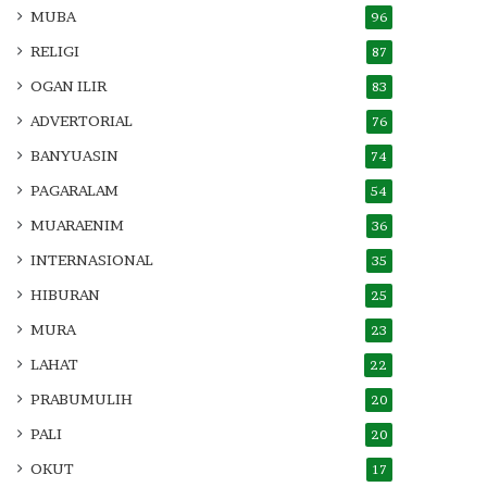
MUBA
96
RELIGI
87
OGAN ILIR
83
ADVERTORIAL
76
BANYUASIN
74
PAGARALAM
54
MUARAENIM
36
INTERNASIONAL
35
HIBURAN
25
MURA
23
LAHAT
22
PRABUMULIH
20
PALI
20
OKUT
17