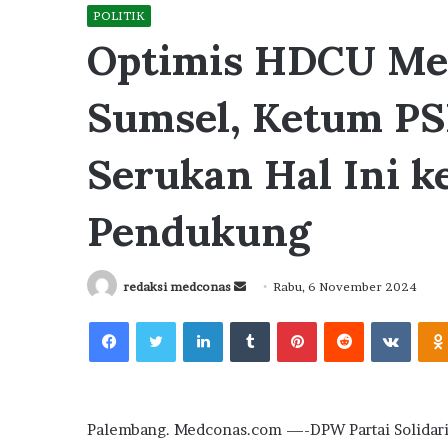
POLITIK
Optimis HDCU Men
Sumsel, Ketum PS
Serukan Hal Ini k
Pendukung
Send
redaksi medconas
Rabu, 6 November 2024
an
Facebook
Twitter
LinkedIn
Tumblr
Pinterest
Reddit
VKont
email
Palembang. Medconas.com —-DPW Partai Solidarit