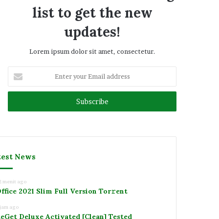
list to get the new
updates!
Lorem ipsum dolor sit amet, consectetur.
Enter
your
Email
address
test News
2 menit ago
ffice 2021 Slim Full Version Tor𝚛ent
 jam ago
eGet Deluxe Activated [Clean] Tested