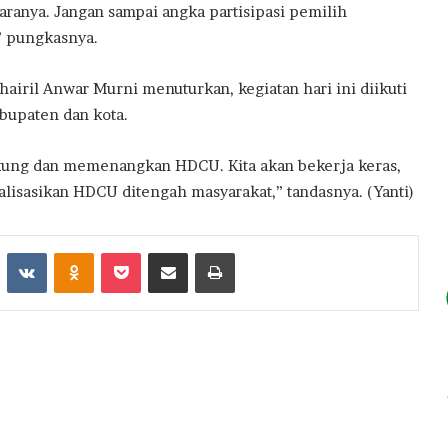
ranya. Jangan sampai angka partisipasi pemilih
” pungkasnya.
airil Anwar Murni menuturkan, kegiatan hari ini diikuti
abupaten dan kota.
ung dan memenangkan HDCU. Kita akan bekerja keras,
lisasikan HDCU ditengah masyarakat,” tandasnya. (Yanti)
st
Reddit
VKontakte
Odnoklassniki
Pocket
Share via Email
Print