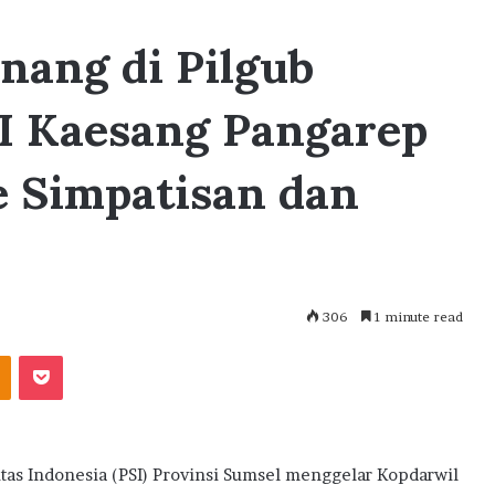
ang di Pilgub
I Kaesang Pangarep
e Simpatisan dan
306
1 minute read
akte
Odnoklassniki
Pocket
as Indonesia (PSI) Provinsi Sumsel menggelar Kopdarwil