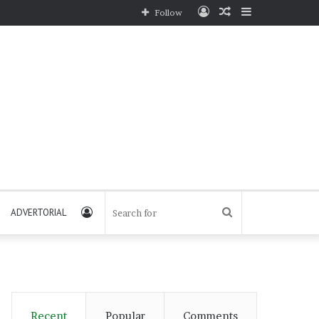
Log
Random
Sidebar
Follow
In
Article
Log
Search
ADVERTORIAL
In
for
Recent
Popular
Comments