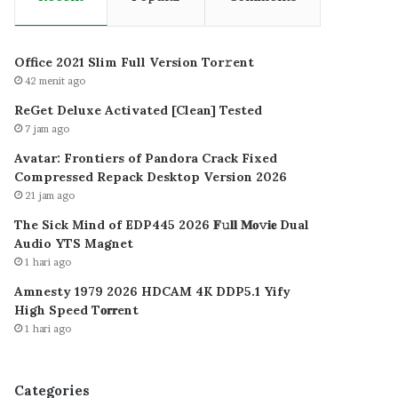
Office 2021 Slim Full Version Tor𝚛ent
42 menit ago
ReGet Deluxe Activated [Clean] Tested
7 jam ago
Avatar: Frontiers of Pandora Crack Fixed
Compressed Repack Desktop Version 2026
21 jam ago
The Sick Mind of EDP445 2026 𝐅𝚞𝐥𝐥 𝐌𝐨𝚟𝐢𝐞 Dual
Audio YTS Magnet
1 hari ago
Amnesty 1979 2026 HDCAM 4K DDP5.1 Yify
High Speed T𝐨𝐫𝐫ent
1 hari ago
Categories