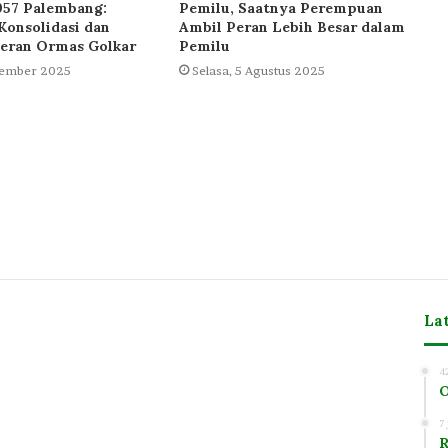
57 Palembang:
Pemilu, Saatnya Perempuan
onsolidasi dan
Ambil Peran Lebih Besar dalam
eran Ormas Golkar
Pemilu
tember 2025
Selasa, 5 Agustus 2025
La
m
4
O
7
R