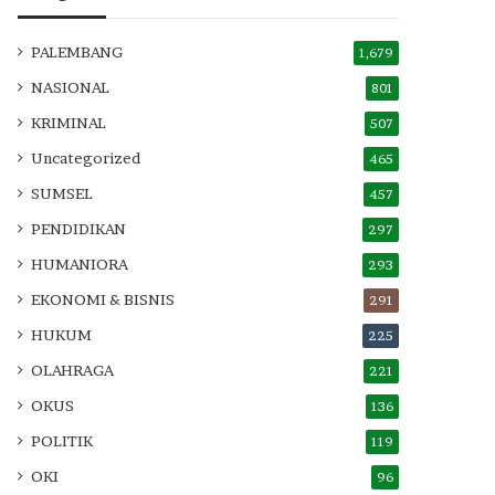
PALEMBANG
1,679
NASIONAL
801
KRIMINAL
507
Uncategorized
465
SUMSEL
457
PENDIDIKAN
297
HUMANIORA
293
EKONOMI & BISNIS
291
HUKUM
225
OLAHRAGA
221
OKUS
136
POLITIK
119
OKI
96