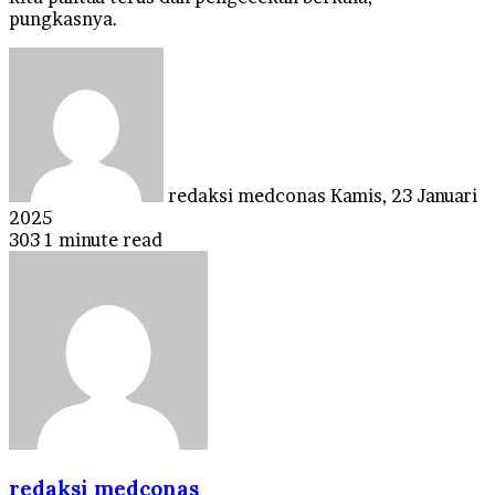
pungkasnya.
Send
an
email
redaksi medconas
Kamis, 23 Januari
2025
303
1 minute read
redaksi medconas