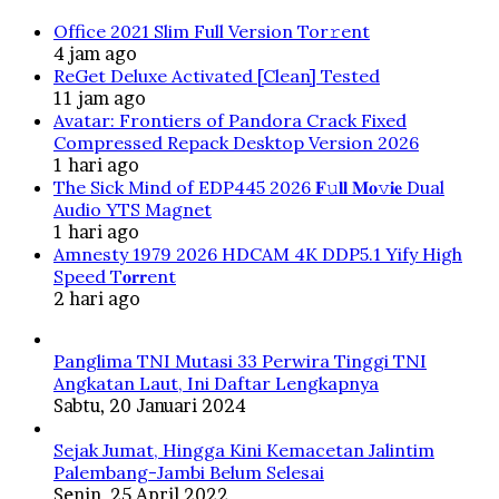
Office 2021 Slim Full Version Tor𝚛ent
4 jam ago
ReGet Deluxe Activated [Clean] Tested
11 jam ago
Avatar: Frontiers of Pandora Crack Fixed
Compressed Repack Desktop Version 2026
1 hari ago
The Sick Mind of EDP445 2026 𝐅𝚞𝐥𝐥 𝐌𝐨𝚟𝐢𝐞 Dual
Audio YTS Magnet
1 hari ago
Amnesty 1979 2026 HDCAM 4K DDP5.1 Yify High
Speed T𝐨𝐫𝐫ent
2 hari ago
Panglima TNI Mutasi 33 Perwira Tinggi TNI
Angkatan Laut, Ini Daftar Lengkapnya
Sabtu, 20 Januari 2024
Sejak Jumat, Hingga Kini Kemacetan Jalintim
Palembang-Jambi Belum Selesai
Senin, 25 April 2022