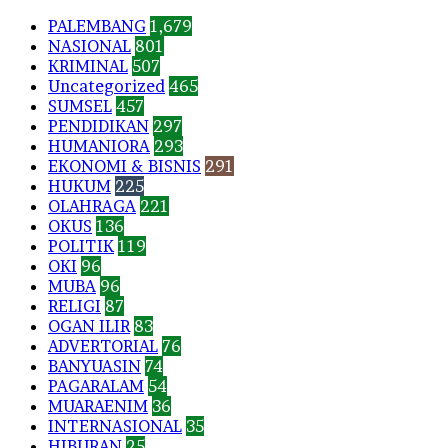
PALEMBANG
1,679
NASIONAL
801
KRIMINAL
507
Uncategorized
465
SUMSEL
457
PENDIDIKAN
297
HUMANIORA
293
EKONOMI & BISNIS
291
HUKUM
225
OLAHRAGA
221
OKUS
136
POLITIK
119
OKI
96
MUBA
96
RELIGI
87
OGAN ILIR
83
ADVERTORIAL
76
BANYUASIN
74
PAGARALAM
54
MUARAENIM
36
INTERNASIONAL
35
HIBURAN
25