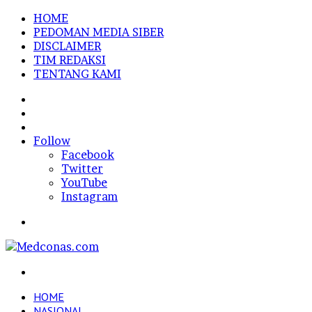
HOME
PEDOMAN MEDIA SIBER
DISCLAIMER
TIM REDAKSI
TENTANG KAMI
Sidebar
Random
Article
Log
In
Follow
Facebook
Twitter
YouTube
Instagram
Menu
Search
for
HOME
NASIONAL