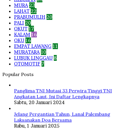
MURA
23
LAHAT
22
PRABUMULIH
20
PALI
20
OKUT
17
KALAM
16
OKU
16
EMPAT LAWANG
11
MURATARA
10
LUBUK LINGGAU
8
OTOMOTIF
7
Popular Posts
Panglima TNI Mutasi 33 Perwira Tinggi TNI
Angkatan Laut, Ini Daftar Lengkapnya
Sabtu, 20 Januari 2024
Jelang Pergantian Tahun, Lanal Palembang
Laksanakan Doa Bersama
Rabu, 1 Januari 2025