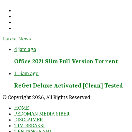
address
Facebook
Twitter
YouTube
Instagram
Latest News
4 jam ago
Office 2021 Slim Full Version Tor𝚛ent
11 jam ago
ReGet Deluxe Activated [Clean] Tested
© Copyright 2026, All Rights Reserved
HOME
PEDOMAN MEDIA SIBER
DISCLAIMER
TIM REDAKSI
TENTANG KAMI